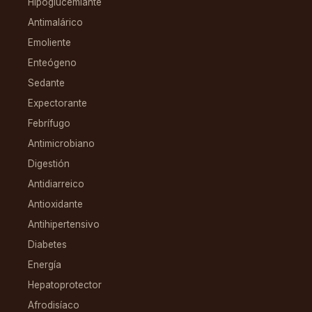
Hipoglucemiante
Antimalárico
Emoliente
Enteógeno
Sedante
Expectorante
Febrífugo
Antimicrobiano
Digestión
Antidiarreico
Antioxidante
Antihipertensivo
Diabetes
Energía
Hepatoprotector
Afrodisíaco