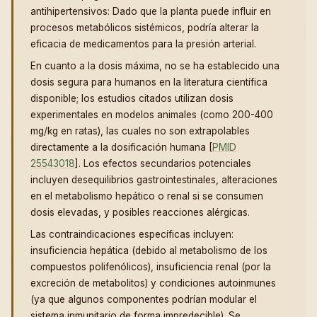
antihipertensivos: Dado que la planta puede influir en
procesos metabólicos sistémicos, podría alterar la
eficacia de medicamentos para la presión arterial.
En cuanto a la dosis máxima, no se ha establecido una
dosis segura para humanos en la literatura científica
disponible; los estudios citados utilizan dosis
experimentales en modelos animales (como 200-400
mg/kg en ratas), las cuales no son extrapolables
directamente a la dosificación humana [
PMID
25543018
]. Los efectos secundarios potenciales
incluyen desequilibrios gastrointestinales, alteraciones
en el metabolismo hepático o renal si se consumen
dosis elevadas, y posibles reacciones alérgicas.
Las contraindicaciones específicas incluyen:
insuficiencia hepática (debido al metabolismo de los
compuestos polifenólicos), insuficiencia renal (por la
excreción de metabolitos) y condiciones autoinmunes
(ya que algunos componentes podrían modular el
sistema inmunitario de forma impredecible). Se