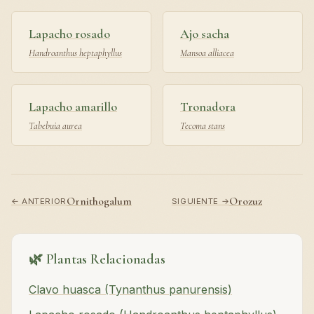
Lapacho rosado
Ajo sacha
Handroanthus heptaphyllus
Mansoa alliacea
Lapacho amarillo
Tronadora
Tabebuia aurea
Tecoma stans
Ornithogalum
Orozuz
← ANTERIOR
SIGUIENTE →
🌿 Plantas Relacionadas
Clavo huasca (Tynanthus panurensis)