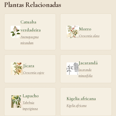
Plantas Relacionadas
Catuaba
Morro
verdadeira
Crescentia alata
Anemopaegma
mirandum
Jacarandá
Jícara
Jacaranda
Crescentia cujete
mimosifolia
Lapacho
Kigelia africana
Tabebuia
Kigelia africana
impetiginosa