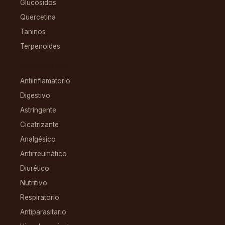
Glucósidos
Quercetina
Taninos
Terpenoides
CONDICIONES
Antiinflamatorio
Digestivo
Astringente
Cicatrizante
Analgésico
Antirreumático
Diurético
Nutritivo
Respiratorio
Antiparasitario