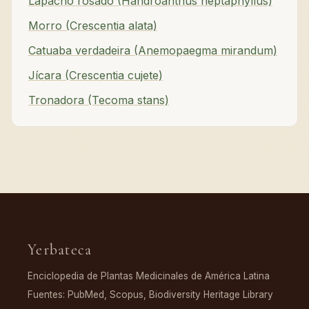
Lapacho rosado (Handroanthus heptaphyllus)
Morro (Crescentia alata)
Catuaba verdadeira (Anemopaegma mirandum)
Jícara (Crescentia cujete)
Tronadora (Tecoma stans)
Yerbateca
Enciclopedia de Plantas Medicinales de América Latina
Fuentes: PubMed, Scopus, Biodiversity Heritage Library