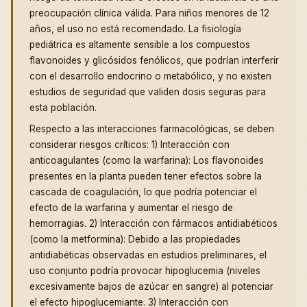
preocupación clínica válida. Para niños menores de 12
años, el uso no está recomendado. La fisiología
pediátrica es altamente sensible a los compuestos
flavonoides y glicósidos fenólicos, que podrían interferir
con el desarrollo endocrino o metabólico, y no existen
estudios de seguridad que validen dosis seguras para
esta población.
Respecto a las interacciones farmacológicas, se deben
considerar riesgos críticos: 1) Interacción con
anticoagulantes (como la warfarina): Los flavonoides
presentes en la planta pueden tener efectos sobre la
cascada de coagulación, lo que podría potenciar el
efecto de la warfarina y aumentar el riesgo de
hemorragias. 2) Interacción con fármacos antidiabéticos
(como la metformina): Debido a las propiedades
antidiabéticas observadas en estudios preliminares, el
uso conjunto podría provocar hipoglucemia (niveles
excesivamente bajos de azúcar en sangre) al potenciar
el efecto hipoglucemiante. 3) Interacción con