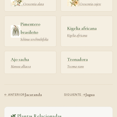
Crescentia alata
Crescentia cujete
Pimentero
Kigelia africana
brasileño
Kigelia africana
Schinus terebinthifolia
Ajo sacha
Tronadora
Mansoa alliacea
Tecoma stans
Jacaranda
Jagua
← ANTERIOR
SIGUIENTE →
🌿 Plantas Relacionadas