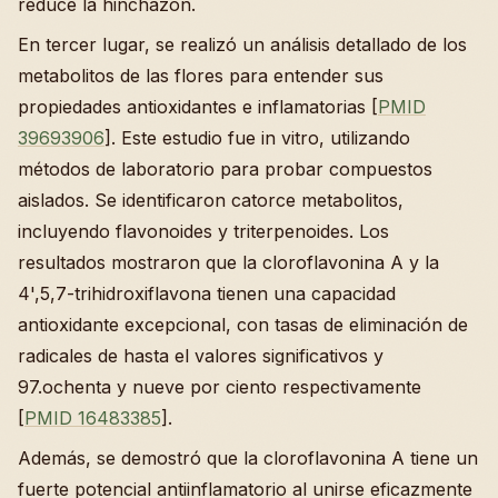
reduce la hinchazón.
En tercer lugar, se realizó un análisis detallado de los
metabolitos de las flores para entender sus
propiedades antioxidantes e inflamatorias [
PMID
39693906
]. Este estudio fue in vitro, utilizando
métodos de laboratorio para probar compuestos
aislados. Se identificaron catorce metabolitos,
incluyendo flavonoides y triterpenoides. Los
resultados mostraron que la cloroflavonina A y la
4',5,7-trihidroxiflavona tienen una capacidad
antioxidante excepcional, con tasas de eliminación de
radicales de hasta el valores significativos y
97.ochenta y nueve por ciento respectivamente
[
PMID 16483385
].
Además, se demostró que la cloroflavonina A tiene un
fuerte potencial antiinflamatorio al unirse eficazmente