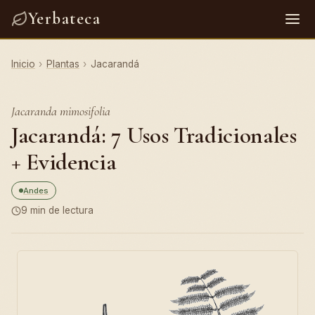
Yerbateca
Inicio
›
Plantas
›
Jacarandá
Jacaranda mimosifolia
Jacarandá: 7 Usos Tradicionales
+ Evidencia
Andes
9 min de lectura