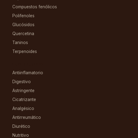
Compuestos fenólicos
Polifenoles
Glucósidos
Quercetina
Taninos
Terpenoides
CONDICIONES
Antiinflamatorio
Digestivo
Astringente
Cicatrizante
Analgésico
Antirreumático
Diurético
Nutritivo