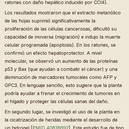
ratones con daño hepático inducido por CCl4).
Los resultados mostraron que el extracto metanólico
de las hojas suprimió significativamente la
proliferación de las células cancerosas, dificultó su
capacidad de moverse (migración) e indujo la muerte
celular programada (apoptosis). En los ratones, se
confirmó un efecto hepatoprotector. A nivel
molecular, se observó un aumento de las proteínas
p53 y Bax (que ayudan a combatir el cáncer) y una
disminución de marcadores tumorales como AFP y
GPC3. En lenguaje sencillo, esto sugiere que la planta
podría ayudar a frenar el crecimiento de tumores en
el hígado y proteger las células sanas del daño.
En segundo lugar, se investigó el uso de la planta en
la cicatrización de heridas mediante el desarrollo de
un hidrogel [
PMID 40818692
]. Este estudio fue de tipo