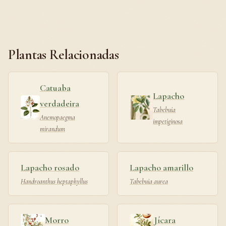
Plantas Relacionadas
Catuaba
Lapacho
verdadeira
Tabebuia
Anemopaegma
impetiginosa
mirandum
Lapacho rosado
Lapacho amarillo
Handroanthus heptaphyllus
Tabebuia aurea
Morro
Jícara