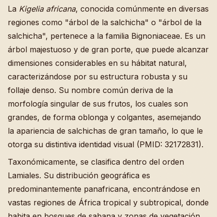
La
Kigelia africana
, conocida comúnmente en diversas
regiones como "árbol de la salchicha" o "árbol de la
salchicha", pertenece a la familia Bignoniaceae. Es un
árbol majestuoso y de gran porte, que puede alcanzar
dimensiones considerables en su hábitat natural,
caracterizándose por su estructura robusta y su
follaje denso. Su nombre común deriva de la
morfología singular de sus frutos, los cuales son
grandes, de forma oblonga y colgantes, asemejando
la apariencia de salchichas de gran tamaño, lo que le
otorga su distintiva identidad visual (PMID: 32172831).
Taxonómicamente, se clasifica dentro del orden
Lamiales. Su distribución geográfica es
predominantemente panafricana, encontrándose en
vastas regiones de África tropical y subtropical, donde
habita en bosques de sabana y zonas de vegetación