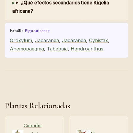
¿Qué efectos secundarios tiene Kigelia
africana?
Familia
Bignoniaceae
Oroxylum
,
Jacaranda
,
Jacaranda
,
Cybistax
,
Anemopaegma
,
Tabebuia
,
Handroanthus
Plantas Relacionadas
Catuaba