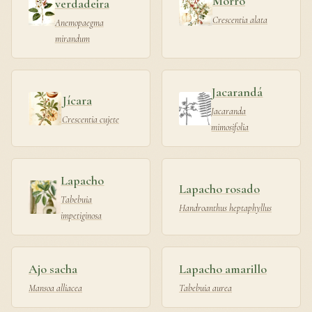
Morro
verdadeira
Crescentia alata
Anemopaegma
mirandum
Jacarandá
Jícara
Jacaranda
Crescentia cujete
mimosifolia
Lapacho
Lapacho rosado
Tabebuia
Handroanthus heptaphyllus
impetiginosa
Ajo sacha
Lapacho amarillo
Mansoa alliacea
Tabebuia aurea