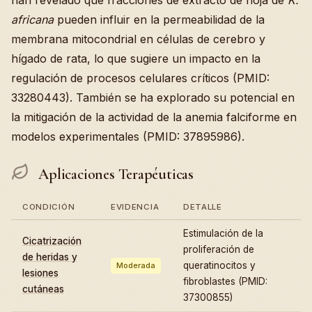
han revelado que fracciones de extracto de hoja de
K.
africana
pueden influir en la permeabilidad de la
membrana mitocondrial en células de cerebro y
hígado de rata, lo que sugiere un impacto en la
regulación de procesos celulares críticos (PMID:
33280443). También se ha explorado su potencial en
la mitigación de la actividad de la anemia falciforme en
modelos experimentales (PMID: 37895986).
Aplicaciones Terapéuticas
CONDICIÓN
EVIDENCIA
DETALLE
Estimulación de la
Cicatrización
proliferación de
de heridas y
queratinocitos y
Moderada
lesiones
fibroblastes (PMID:
cutáneas
37300855)