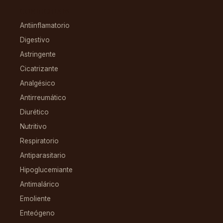
CONDICIONES
Antiinflamatorio
Digestivo
Astringente
Cicatrizante
Analgésico
Antirreumático
Diurético
Nutritivo
Respiratorio
Antiparasitario
Hipoglucemiante
Antimalárico
Emoliente
Enteógeno