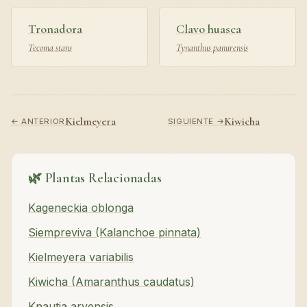
Tronadora
Clavo huasca
Tecoma stans
Tynanthus panurensis
Kielmeyera
Kiwicha
← ANTERIOR
SIGUIENTE →
🌿 Plantas Relacionadas
Kageneckia oblonga
Siempreviva (Kalanchoe pinnata)
Kielmeyera variabilis
Kiwicha (Amaranthus caudatus)
Knautia arvensis