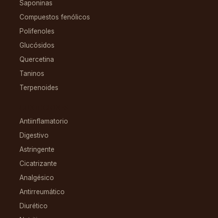
Saponinas
Compuestos fenólicos
Polifenoles
Glucósidos
Quercetina
Taninos
Terpenoides
CONDICIONES
Antiinflamatorio
Digestivo
Astringente
Cicatrizante
Analgésico
Antirreumático
Diurético