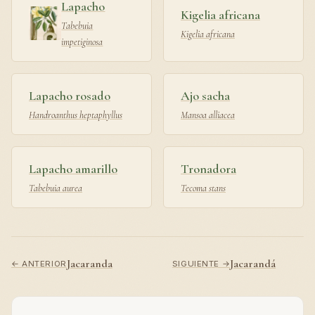
Lapacho
Kigelia africana
Tabebuia
Kigelia africana
impetiginosa
Lapacho rosado
Ajo sacha
Handroanthus heptaphyllus
Mansoa alliacea
Lapacho amarillo
Tronadora
Tabebuia aurea
Tecoma stans
Jacaranda
Jacarandá
← ANTERIOR
SIGUIENTE →