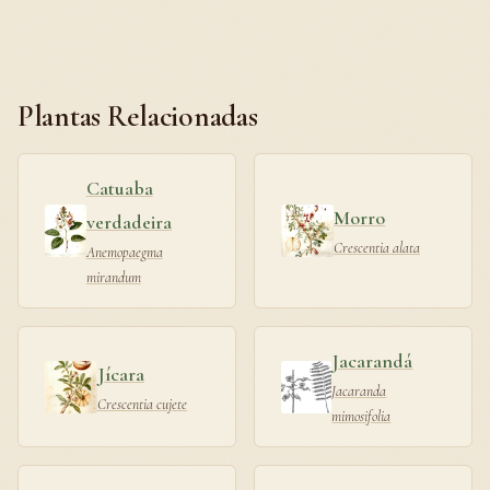
Plantas Relacionadas
Catuaba
Morro
verdadeira
Crescentia alata
Anemopaegma
mirandum
Jacarandá
Jícara
Jacaranda
Crescentia cujete
mimosifolia