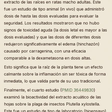
extracto de las raíces en ratas macho adultas. Este
fue un estudio de tipo animal (in vivo) que administró
dosis de hasta las dosis evaluadas para evaluar la
seguridad. Los resultados mostraron que no hubo
signos de toxicidad aguda (la dosis letal es mayor a las
dosis evaluadas) y que las dosis de diferentes dosis
redujeron significativamente el edema (hinchazón)
causado por carragenina, con una eficacia
comparable a la dexametasona en dosis altas.
Esto significa que la raíz de la planta tiene un efecto
calmante sobre la inflamación sin ser tóxica de forma
inmediata, lo que valida parte de su uso tradicional.
Finalmente, el cuarto estudio (
PMID 36449830
)
examinó la bioactividad del extracto acuático de las
hojas sobre la plaga de insectos Plutella xylostella.
Este fue un estudio de tipo de laboratorio (bioensayo)