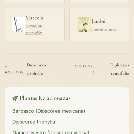
Marcela
Jambú
Achyrocline
Acmella oleracea
satureioides
Dioscorea
Diplotaxis
←
SIGUIENTE
ANTERIOR
→
triphylla
tenuifolia
🌿 Plantas Relacionadas
Barbasco (Dioscorea mexicana)
Dioscorea triphylla
Ñame silvestre (Dioscorea villosa)