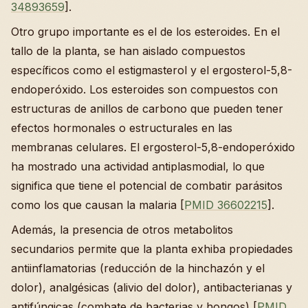
34893659
].
Otro grupo importante es el de los esteroides. En el
tallo de la planta, se han aislado compuestos
específicos como el estigmasterol y el ergosterol-5,8-
endoperóxido. Los esteroides son compuestos con
estructuras de anillos de carbono que pueden tener
efectos hormonales o estructurales en las
membranas celulares. El ergosterol-5,8-endoperóxido
ha mostrado una actividad antiplasmodial, lo que
significa que tiene el potencial de combatir parásitos
como los que causan la malaria [
PMID 36602215
].
Además, la presencia de otros metabolitos
secundarios permite que la planta exhiba propiedades
antiinflamatorias (reducción de la hinchazón y el
dolor), analgésicas (alivio del dolor), antibacterianas y
antifúngicas (combate de bacterias y hongos) [
PMID