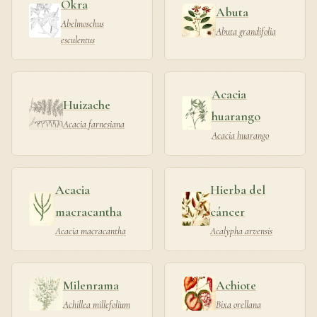
Okra
Abuta
Abelmoschus
Abuta grandifolia
esculentus
Acacia
Huizache
huarango
Acacia farnesiana
Acacia huarango
Acacia
Hierba del
macracantha
cáncer
Acacia macracantha
Acalypha arvensis
Milenrama
Achiote
Achillea millefolium
Bixa orellana