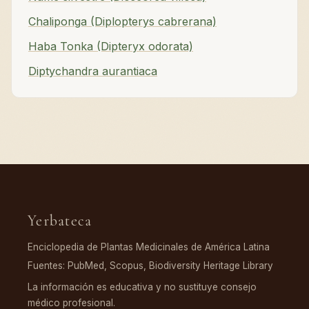
Chaliponga (Diplopterys cabrerana)
Haba Tonka (Dipteryx odorata)
Diptychandra aurantiaca
Yerbateca
Enciclopedia de Plantas Medicinales de América Latina
Fuentes: PubMed, Scopus, Biodiversity Heritage Library
La información es educativa y no sustituye consejo
médico profesional.