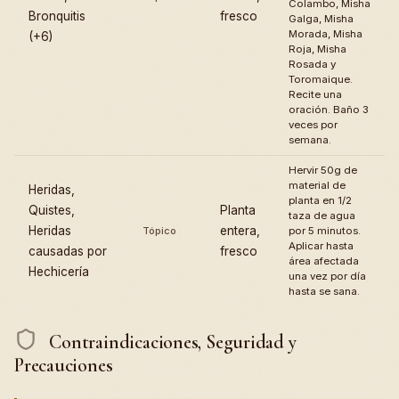
Colambo, Misha
Bronquitis
fresco
Galga, Misha
Morada, Misha
(+6)
Roja, Misha
Rosada y
Toromaique.
Recite una
oración. Baño 3
veces por
semana.
Hervir 50g de
material de
Heridas,
planta en 1/2
Quistes,
Planta
taza de agua
Heridas
entera,
Tópico
por 5 minutos.
Aplicar hasta
causadas por
fresco
área afectada
Hechicería
una vez por día
hasta se sana.
Contraindicaciones, Seguridad y
Precauciones