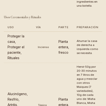
ingredientes en
una botella.
Usos Ceremoniales y Rituales
USO
VÍA
PARTE
PREPARACIÓN
Proteger la
Ahumar la casa
casa,
Planta
de derecha a
Proteger el
entera,
Incienso
izquierda como
paciente,
fresco
se necesita.
Rituales
Hervir 50g por
20-30 minutos
en 7 litros de
agua y mezclar
con otros
Maiques (7
variedades),
Alucinógeno,
10g de cada
uno de: Misha
Resfrío,
Planta
Blanca, Misha
Artritis,
entera,
Tópico