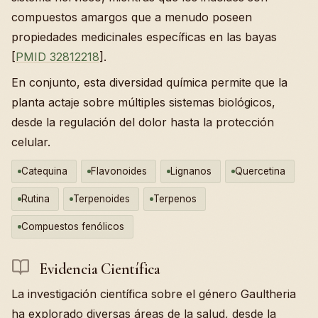
compuestos amargos que a menudo poseen
propiedades medicinales específicas en las bayas
[
PMID 32812218
].
En conjunto, esta diversidad química permite que la
planta actaje sobre múltiples sistemas biológicos,
desde la regulación del dolor hasta la protección
celular.
Catequina
Flavonoides
Lignanos
Quercetina
Rutina
Terpenoides
Terpenos
Compuestos fenólicos
Evidencia Científica
La investigación científica sobre el género Gaultheria
ha explorado diversas áreas de la salud, desde la