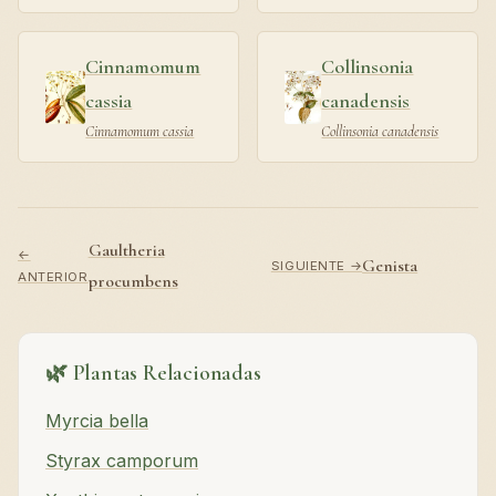
Cinnamomum
Collinsonia
cassia
canadensis
Cinnamomum cassia
Collinsonia canadensis
Gaultheria
←
Genista
SIGUIENTE →
ANTERIOR
procumbens
🌿 Plantas Relacionadas
Myrcia bella
Styrax camporum