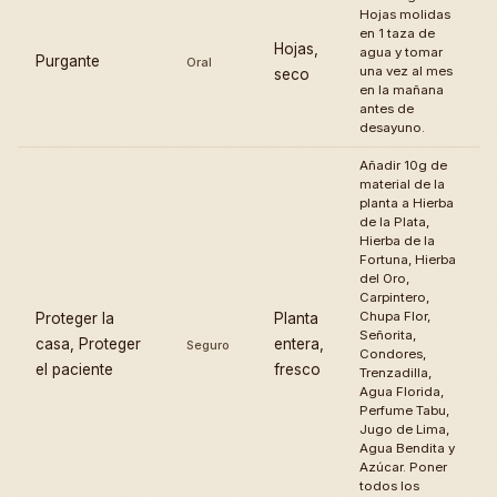
Hojas molidas
en 1 taza de
Hojas,
agua y tomar
Purgante
Oral
una vez al mes
seco
en la mañana
antes de
desayuno.
Añadir 10g de
material de la
planta a Hierba
de la Plata,
Hierba de la
Fortuna, Hierba
del Oro,
Carpintero,
Chupa Flor,
Proteger la
Planta
Señorita,
casa, Proteger
entera,
Seguro
Condores,
el paciente
fresco
Trenzadilla,
Agua Florida,
Perfume Tabu,
Jugo de Lima,
Agua Bendita y
Azúcar. Poner
todos los