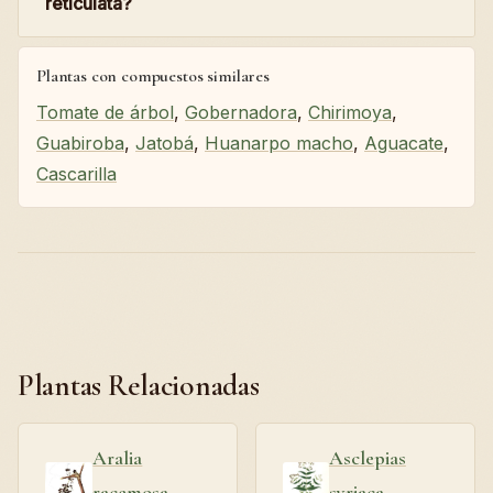
reticulata?
Plantas con compuestos similares
Tomate de árbol
,
Gobernadora
,
Chirimoya
,
Guabiroba
,
Jatobá
,
Huanarpo macho
,
Aguacate
,
Cascarilla
Plantas Relacionadas
Aralia
Asclepias
racemosa
syriaca