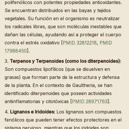
polifenólicos con potentes propiedades antioxidantes.
Se encuentran distribuidos en las bayas y tejidos
vegetales. Su función en el organismo es neutralizar
los radicales libres, que son moléculas inestables que
dañan las células, ayudando así a proteger el cuerpo
contra el estrés oxidativo [
PMID 32812218
,
PMID
17988450
].
3.
Terpenos y Terpenoides (como los diterpenoides):
Son compuestos lipofílicos (que se disuelven en
grasas) que forman parte de la estructura y defensa
de la planta. En el contexto de Gaultheria, se han
identificado diterpenoides que poseen actividades
antiinflamatorias y citotóxicas [
PMID 28971763
].
4.
Lignanos e Iridoides:
Los lignanos son compuestos
fenólicos que pueden tener efectos protectores en el
sistema nervioso, mientras que los iridoides son