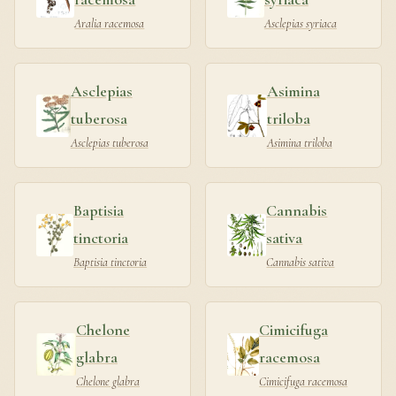
Aralia racemosa
Asclepias syriaca
Asclepias
Asimina
tuberosa
triloba
Asclepias tuberosa
Asimina triloba
Baptisia
Cannabis
tinctoria
sativa
Baptisia tinctoria
Cannabis sativa
Chelone
Cimicifuga
glabra
racemosa
Chelone glabra
Cimicifuga racemosa