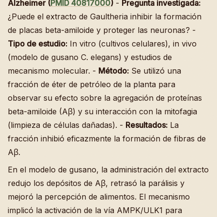
Alzheimer (
PMID 40817000
)
-
Pregunta investigada:
¿Puede el extracto de Gaultheria inhibir la formación
de placas beta-amiloide y proteger las neuronas? -
Tipo de estudio:
In vitro (cultivos celulares), in vivo
(modelo de gusano C. elegans) y estudios de
mecanismo molecular. -
Método:
Se utilizó una
fracción de éter de petróleo de la planta para
observar su efecto sobre la agregación de proteínas
beta-amiloide (Aβ) y su interacción con la mitofagia
(limpieza de células dañadas). -
Resultados:
La
fracción inhibió eficazmente la formación de fibras de
Aβ.
En el modelo de gusano, la administración del extracto
redujo los depósitos de Aβ, retrasó la parálisis y
mejoró la percepción de alimentos. El mecanismo
implicó la activación de la vía AMPK/ULK1 para