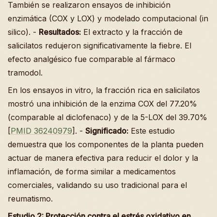
También se realizaron ensayos de inhibición
enzimática (COX y LOX) y modelado computacional (in
silico). -
Resultados:
El extracto y la fracción de
salicilatos redujeron significativamente la fiebre. El
efecto analgésico fue comparable al fármaco
tramodol.
En los ensayos in vitro, la fracción rica en salicilatos
mostró una inhibición de la enzima COX del 77.20%
(comparable al diclofenaco) y de la 5-LOX del 39.70%
[
PMID 36240979
]. -
Significado:
Este estudio
demuestra que los componentes de la planta pueden
actuar de manera efectiva para reducir el dolor y la
inflamación, de forma similar a medicamentos
comerciales, validando su uso tradicional para el
reumatismo.
Estudio 2: Protección contra el estrés oxidativo en