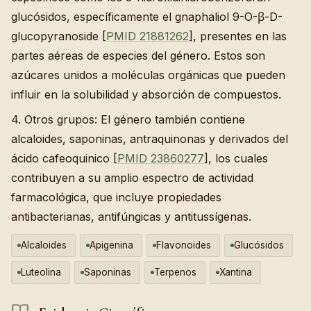
glucósidos, específicamente el gnaphaliol 9-O-β-D-
glucopyranoside [
PMID 21881262
], presentes en las
partes aéreas de especies del género. Estos son
azúcares unidos a moléculas orgánicas que pueden
influir en la solubilidad y absorción de compuestos.
4. Otros grupos: El género también contiene
alcaloides, saponinas, antraquinonas y derivados del
ácido cafeoquinico [
PMID 23860277
], los cuales
contribuyen a su amplio espectro de actividad
farmacológica, que incluye propiedades
antibacterianas, antifúngicas y antitussígenas.
Alcaloides
Apigenina
Flavonoides
Glucósidos
Luteolina
Saponinas
Terpenos
Xantina