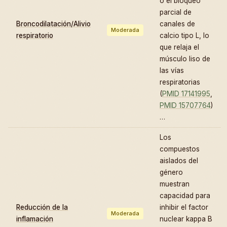
o el bloqueo
parcial de
Broncodilatación/Alivio
canales de
Moderada
respiratorio
calcio tipo L, lo
que relaja el
músculo liso de
las vías
respiratorias
(
PMID 17141995
,
PMID 15707764
)
…
Los
compuestos
aislados del
género
muestran
capacidad para
Reducción de la
inhibir el factor
Moderada
inflamación
nuclear kappa B