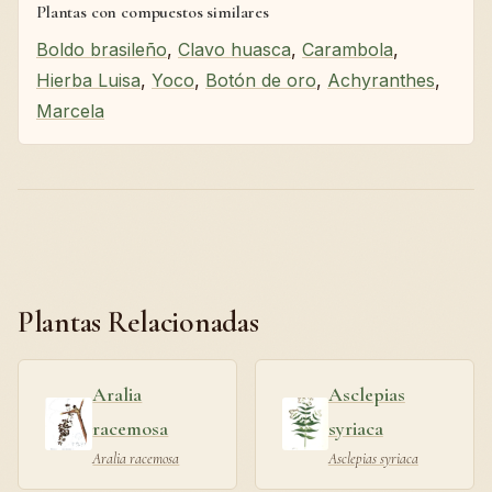
Plantas con compuestos similares
Boldo brasileño
,
Clavo huasca
,
Carambola
,
Hierba Luisa
,
Yoco
,
Botón de oro
,
Achyranthes
,
Marcela
Plantas Relacionadas
Aralia
Asclepias
racemosa
syriaca
Aralia racemosa
Asclepias syriaca