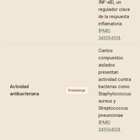
(NF-κB), un
regulador clave
de la respuesta
inflamatoria
(
PMID
34555450
).
Ciertos
compuestos
aislados
presentan
actividad contra
Actividad
bacterias como
Preliminar
antibacteriana
Staphylococcus
aureus y
Streptococcus
pneumoniae
(
PMID
34555450
).