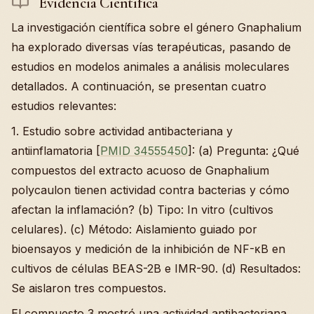
Evidencia Científica
La investigación científica sobre el género Gnaphalium
ha explorado diversas vías terapéuticas, pasando de
estudios en modelos animales a análisis moleculares
detallados. A continuación, se presentan cuatro
estudios relevantes:
1. Estudio sobre actividad antibacteriana y
antiinflamatoria [
PMID 34555450
]: (a) Pregunta: ¿Qué
compuestos del extracto acuoso de Gnaphalium
polycaulon tienen actividad contra bacterias y cómo
afectan la inflamación? (b) Tipo: In vitro (cultivos
celulares). (c) Método: Aislamiento guiado por
bioensayos y medición de la inhibición de NF-κB en
cultivos de células BEAS-2B e IMR-90. (d) Resultados:
Se aislaron tres compuestos.
El compuesto 3 mostró una actividad antibacteriana