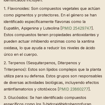
identificados incluyen:
1. Flavonoides: Son compuestos vegetales que actúan
como pigmentos y protectores. En el género se han
identificado específicamente flavonas como la
Eupatilin, Apigenina y Luteolina [
PMID 25429747
].
Estos compuestos tienen propiedades antioxidantes y
pueden actuar inhibiendo enzimas como la xantina
oxidasa, lo que ayuda a reducir los niveles de ácido
úrico en el cuerpo.
2. Terpenos (Sesquiterpenos, Diterpenos y
Triterpenos): Estos son lípidos complejos que la planta
utiliza para su defensa. Estos grupos son responsables
de diversas actividades biológicas, incluyendo efectos
antiinflamatorios y citotóxicos [
PMID 23860277
].
3. Glucósidos: Se han identificado compuestos
específicos como los 3-hidroxidihidrobenzofuran