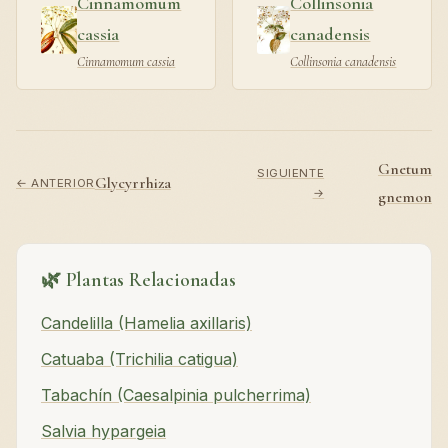
Cinnamomum
Collinsonia
cassia
canadensis
Cinnamomum cassia
Collinsonia canadensis
Gnetum
SIGUIENTE
Glycyrrhiza
← ANTERIOR
→
gnemon
🌿 Plantas Relacionadas
Candelilla (Hamelia axillaris)
Catuaba (Trichilia catigua)
Tabachín (Caesalpinia pulcherrima)
Salvia hypargeia