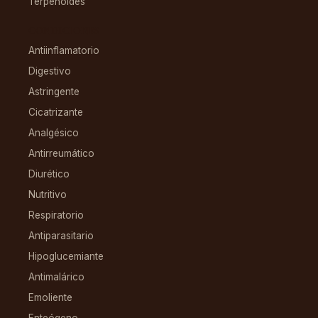
Terpenoides
CONDICIONES
Antiinflamatorio
Digestivo
Astringente
Cicatrizante
Analgésico
Antirreumático
Diurético
Nutritivo
Respiratorio
Antiparasitario
Hipoglucemiante
Antimalárico
Emoliente
Enteógeno