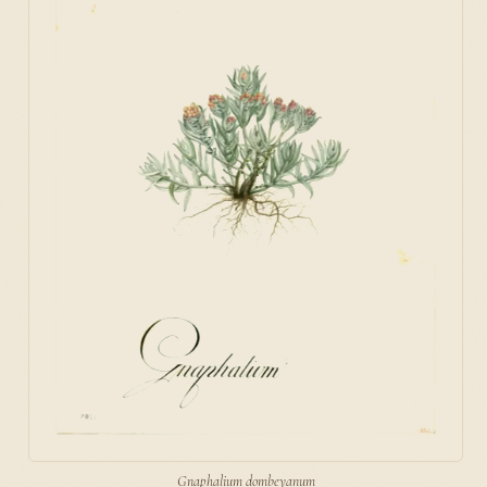
Gnaphalium dombeyanum