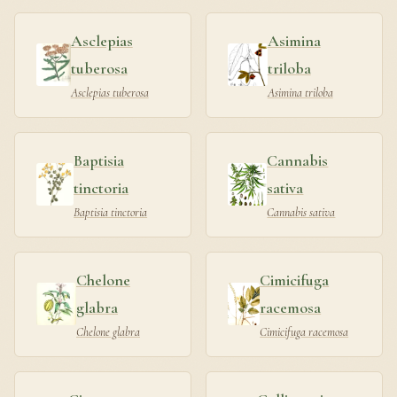
Asclepias
Asimina
tuberosa
triloba
Asclepias tuberosa
Asimina triloba
Baptisia
Cannabis
tinctoria
sativa
Baptisia tinctoria
Cannabis sativa
Chelone
Cimicifuga
glabra
racemosa
Chelone glabra
Cimicifuga racemosa