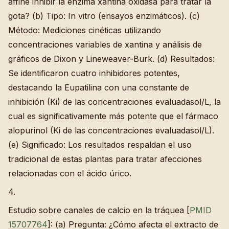
affine inhibir la enzima xantina oxidasa para tratar la
gota? (b) Tipo: In vitro (ensayos enzimáticos). (c)
Método: Mediciones cinéticas utilizando
concentraciones variables de xantina y análisis de
gráficos de Dixon y Lineweaver-Burk. (d) Resultados:
Se identificaron cuatro inhibidores potentes,
destacando la Eupatilina con una constante de
inhibición (Ki) de las concentraciones evaluadasol/L, la
cual es significativamente más potente que el fármaco
alopurinol (Ki de las concentraciones evaluadasol/L).
(e) Significado: Los resultados respaldan el uso
tradicional de estas plantas para tratar afecciones
relacionadas con el ácido úrico.
4.
Estudio sobre canales de calcio en la tráquea [
PMID
15707764
]: (a) Pregunta: ¿Cómo afecta el extracto de