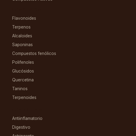
COMPUESTOS
Flavonoides
Terpenos
Alcaloides
Saponinas
Compuestos fenólicos
Polifenoles
Glucósidos
Quercetina
Taninos
Terpenoides
CONDICIONES
Antiinflamatorio
Digestivo
Astringente