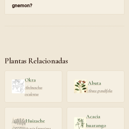
gnemon?
Plantas Relacionadas
Okra
Abuta
Abelmoschus
Abuta grandifolia
esculentus
Acacia
Huizache
huarango
Acacia farnesiana