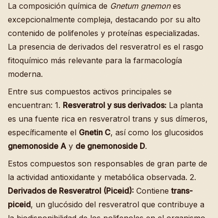
La composición química de
Gnetum gnemon
es
excepcionalmente compleja, destacando por su alto
contenido de polifenoles y proteínas especializadas.
La presencia de derivados del resveratrol es el rasgo
fitoquímico más relevante para la farmacología
moderna.
Entre sus compuestos activos principales se
encuentran: 1.
Resveratrol y sus derivados:
La planta
es una fuente rica en resveratrol trans y sus dímeros,
específicamente el
Gnetin C
, así como los glucosidos
gnemonoside A
y
de gnemonoside D
.
Estos compuestos son responsables de gran parte de
la actividad antioxidante y metabólica observada. 2.
Derivados de Resveratrol (Piceid):
Contiene
trans-
piceid
, un glucósido del resveratrol que contribuye a
la biodisponibilidad de los polifenoles en el organismo.