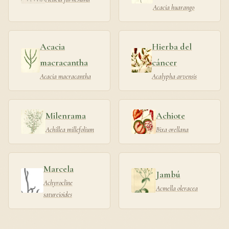
Acacia huarango
Acacia
Hierba del
macracantha
cáncer
Acacia macracantha
Acalypha arvensis
Milenrama
Achiote
Achillea millefolium
Bixa orellana
Marcela
Jambú
Achyrocline
Acmella oleracea
satureioides