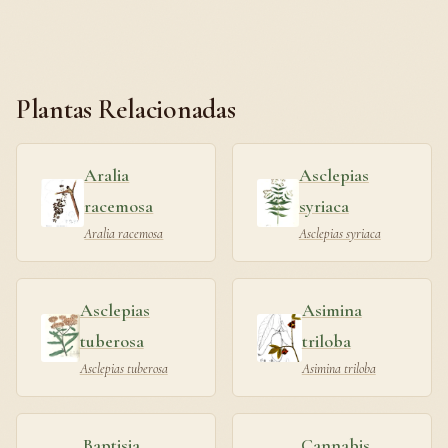
Plantas Relacionadas
Aralia
Asclepias
racemosa
syriaca
Aralia racemosa
Asclepias syriaca
Asclepias
Asimina
tuberosa
triloba
Asclepias tuberosa
Asimina triloba
Baptisia
Cannabis