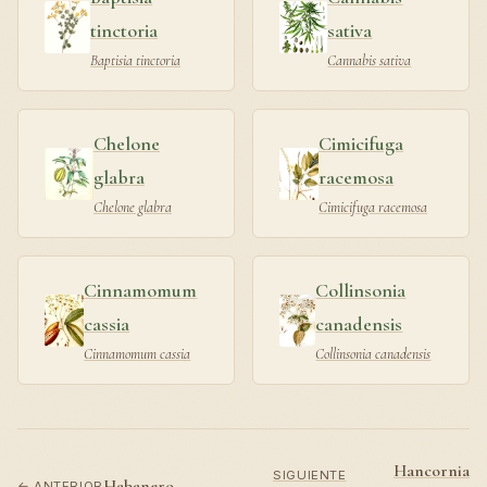
tinctoria
sativa
Baptisia tinctoria
Cannabis sativa
Chelone
Cimicifuga
glabra
racemosa
Chelone glabra
Cimicifuga racemosa
Cinnamomum
Collinsonia
cassia
canadensis
Cinnamomum cassia
Collinsonia canadensis
Hancornia
SIGUIENTE
Habanero
← ANTERIOR