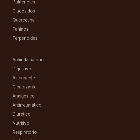
Polifenoles
Glucósidos
Quercetina
Taninos
Terpenoides
CONDICIONES
Antiinflamatorio
Digestivo
Astringente
Cicatrizante
Analgésico
Antirreumático
Diurético
Nutritivo
Respiratorio