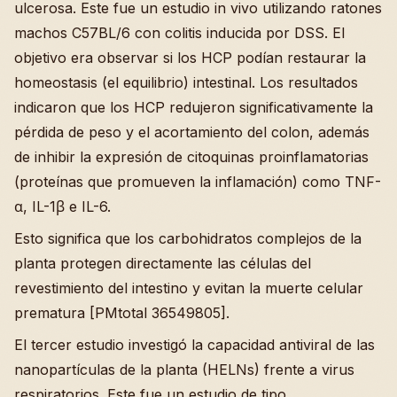
ulcerosa. Este fue un estudio in vivo utilizando ratones
machos C57BL/6 con colitis inducida por DSS. El
objetivo era observar si los HCP podían restaurar la
homeostasis (el equilibrio) intestinal. Los resultados
indicaron que los HCP redujeron significativamente la
pérdida de peso y el acortamiento del colon, además
de inhibir la expresión de citoquinas proinflamatorias
(proteínas que promueven la inflamación) como TNF-
α, IL-1β e IL-6.
Esto significa que los carbohidratos complejos de la
planta protegen directamente las células del
revestimiento del intestino y evitan la muerte celular
prematura [PMtotal 36549805].
El tercer estudio investigó la capacidad antiviral de las
nanopartículas de la planta (HELNs) frente a virus
respiratorios. Este fue un estudio de tipo