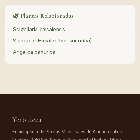
🌿 Plantas Relacionadas
Scutellaria baicalensis
Sucuuba (Himatanthus sucuuba)
Angelica dahurica
Yerbateca
Enciclopedia de Plantas Medicinales de América Latina
Fuentes: PubMed, Scopus, Biodiversity Heritage Library