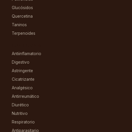
Glucósidos
Quercetina
Taninos
Terpenoides
CONDICIONES
Antiinflamatorio
Digestivo
Astringente
Cicatrizante
Analgésico
Antirreumático
Diurético
Nutritivo
Respiratorio
Antiparasitario