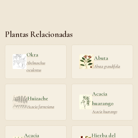
Plantas Relacionadas
Okra
Abuta
Abelmoschus
Abuta grandifolia
esculentus
Acacia
Huizache
huarango
Acacia farnesiana
Acacia huarango
Acacia
Hierba del