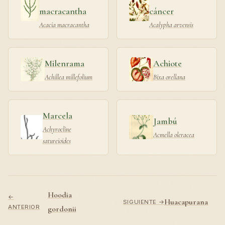
macracantha
cáncer
Acacia macracantha
Acalypha arvensis
Milenrama
Achiote
Achillea millefolium
Bixa orellana
Marcela
Jambú
Achyrocline
Acmella oleracea
satureioides
Hoodia
←
Huacapurana
SIGUIENTE →
ANTERIOR
gordonii