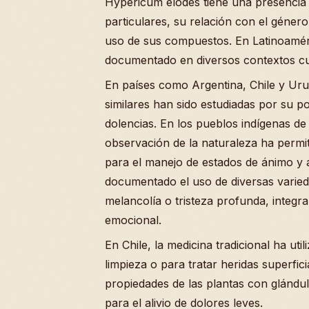
Hypericum elodes tiene una presencia 
particulares, su relación con el géner
uso de sus compuestos. En Latinoaméri
documentado en diversos contextos cul
En países como Argentina, Chile y Uru
similares han sido estudiadas por su po
dolencias. En los pueblos indígenas de
observación de la naturaleza ha permiti
para el manejo de estados de ánimo y 
documentado el uso de diversas varied
melancolía o tristeza profunda, integra
emocional.
En Chile, la medicina tradicional ha uti
limpieza o para tratar heridas superfic
propiedades de las plantas con glándula
para el alivio de dolores leves.