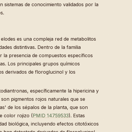
son sistemas de conocimiento validados por la
s.
elodes es una compleja red de metabolitos
des distintivas. Dentro de la familia
r la presencia de compuestos específicos
das. Los principales grupos químicos
os derivados de floroglucinol y los
todiantronas, específicamente la hipericina y
 son pigmentos rojos naturales que se
jas' de los sépalos de la planta, que son
 color rojizo (
PMID 14759533
). Estas
dad biológica, incluyendo efectos citotóxicos
e han detectado derivados de floroglucinol,