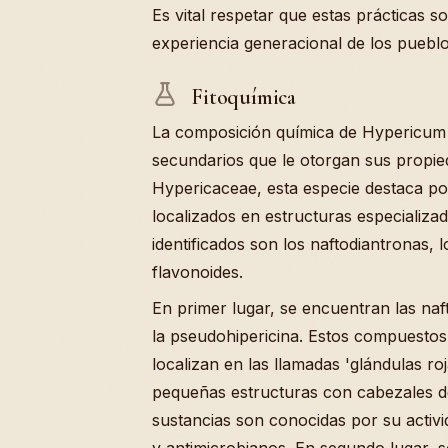
Es vital respetar que estas prácticas 
experiencia generacional de los pueblo
Fitoquímica
La composición química de Hypericum 
secundarios que le otorgan sus propieda
Hypericaceae, esta especie destaca po
localizados en estructuras especializa
identificados son los naftodiantronas, l
flavonoides.
En primer lugar, se encuentran las naf
la pseudohipericina. Estos compuestos
localizan en las llamadas 'glándulas ro
pequeñas estructuras con cabezales de
sustancias son conocidas por su activi
y antimicrobianos. En segundo lugar, s