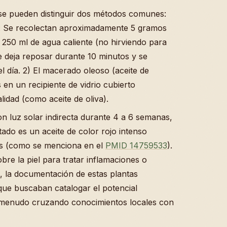
, se pueden distinguir dos métodos comunes:
cas: Se recolectan aproximadamente 5 gramos
a 250 ml de agua caliente (no hirviendo para
 deja reposar durante 10 minutos y se
l día. 2) El macerado oleoso (aceite de
s en un recipiente de vidrio cubierto
lidad (como aceite de oliva).
on luz solar indirecta durante 4 a 6 semanas,
ltado es un aceite de color rojo intenso
nas (como se menciona en el
PMID 14759533
).
obre la piel para tratar inflamaciones o
 la documentación de estas plantas
ue buscaban catalogar el potencial
a menudo cruzando conocimientos locales con