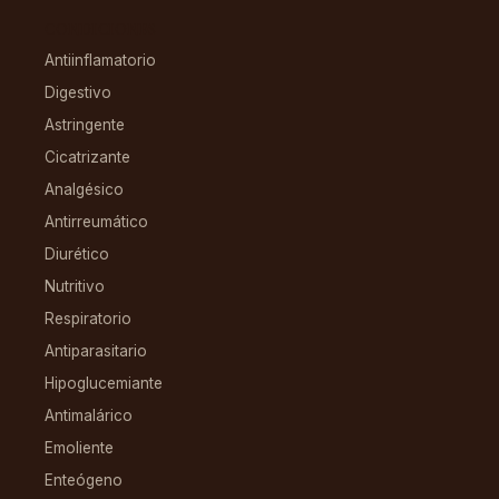
CONDICIONES
Antiinflamatorio
Digestivo
Astringente
Cicatrizante
Analgésico
Antirreumático
Diurético
Nutritivo
Respiratorio
Antiparasitario
Hipoglucemiante
Antimalárico
Emoliente
Enteógeno