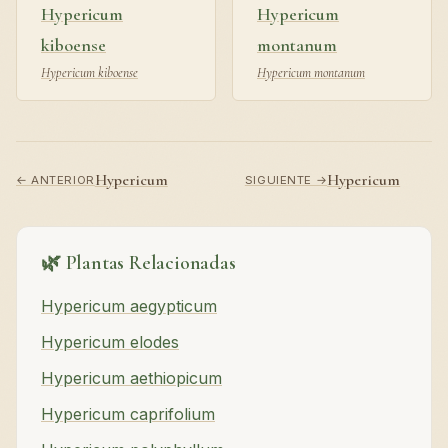
Hypericum
Hypericum
kiboense
montanum
Hypericum kiboense
Hypericum montanum
Hypericum
Hypericum
← ANTERIOR
SIGUIENTE →
🌿 Plantas Relacionadas
Hypericum aegypticum
Hypericum elodes
Hypericum aethiopicum
Hypericum caprifolium