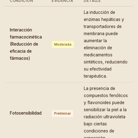
CONDICIÓN
EVIDENCIA
DETALLE
La inducción de
enzimas hepáticas y
transportadores de
Interacción
membrana puede
farmacocinética
aumentar la
(Reducción de
Moderada
eliminación de
eficacia de
medicamentos
fármacos)
sintéticos, reduciendo
su efectividad
terapéutica.
La presencia de
compuestos fenólicos
y flavonoides puede
sensibilizar la piel a la
Fotosensibilidad
Preliminar
radiación ultravioleta
bajo ciertas
condiciones de
exposición.