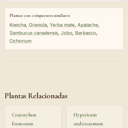
Plantas con compuestos similares
Kiwicha
,
Graviola
,
Yerba mate
,
Apalache
,
Sambucus canadensis
,
Jobo
,
Barbasco
,
Cichorium
Plantas Relacionadas
Cratoxylum
Hypericum
formosum
androsaemum