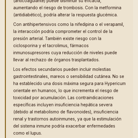
(anticoagulante) puede disminuir su eficacia,
aumentando el riesgo de trombosis. Con la metformina
(antidiabético), podría alterar la respuesta glucémica.
Con antihipertensivos como la nifedipina o el verapamil,
la interacción podría comprometer el control de la
presión arterial. También existe riesgo con la
ciclosporina y el tacrolimus, fármacos
inmunosupresores cuya reducción de niveles puede
llevar al rechazo de órganos trasplantados.
Los efectos secundarios pueden incluir molestias
gastrointestinales, mareos o sensibilidad cutánea. No se
ha establecido una dosis máxima segura para Hypericum
orientale en humanos, lo que incrementa el riesgo de
toxicidad por acumulación. Las contraindicaciones
específicas incluyen insuficiencia hepática severa
(debido al metabolismo de flavonoides), insuficiencia
renal y trastornos autoinmunes, ya que la estimulación
del sistema inmune podría exacerbar enfermedades
como el lupus.