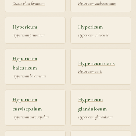
Cratoxylum formosum
Hypericum androsaemum
Hypericum
Hypericum
Hypericum pruinatum
Hypericum subsessile
Hypericum
Hypericum coris
balearicum
Hypericum coris
Hypericum balearicum
Hypericum
Hypericum
curvisepalum
glandulosum
Hypericum curvisepalum
Hypericum glandulosum