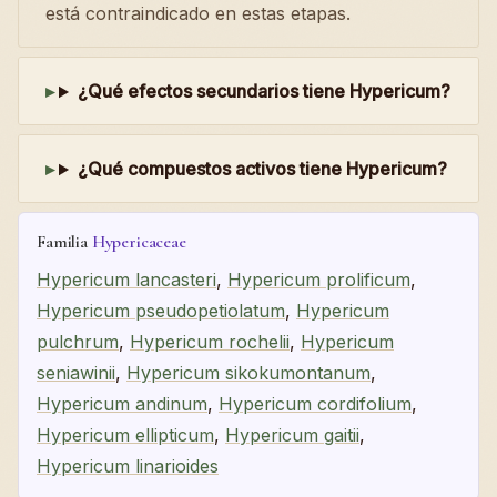
está contraindicado en estas etapas.
¿Qué efectos secundarios tiene Hypericum?
¿Qué compuestos activos tiene Hypericum?
Familia
Hypericaceae
Hypericum lancasteri
,
Hypericum prolificum
,
Hypericum pseudopetiolatum
,
Hypericum
pulchrum
,
Hypericum rochelii
,
Hypericum
seniawinii
,
Hypericum sikokumontanum
,
Hypericum andinum
,
Hypericum cordifolium
,
Hypericum ellipticum
,
Hypericum gaitii
,
Hypericum linarioides