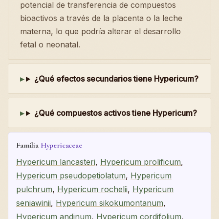
potencial de transferencia de compuestos
bioactivos a través de la placenta o la leche
materna, lo que podría alterar el desarrollo
fetal o neonatal.
¿Qué efectos secundarios tiene Hypericum?
¿Qué compuestos activos tiene Hypericum?
Familia
Hypericaceae
Hypericum lancasteri
,
Hypericum prolificum
,
Hypericum pseudopetiolatum
,
Hypericum
pulchrum
,
Hypericum rochelii
,
Hypericum
seniawinii
,
Hypericum sikokumontanum
,
Hypericum andinum
,
Hypericum cordifolium
,