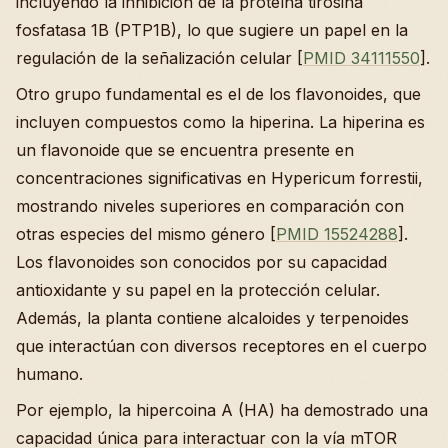
incluyendo la inhibición de la proteína tirosina
fosfatasa 1B (PTP1B), lo que sugiere un papel en la
regulación de la señalización celular [
PMID 34111550
].
Otro grupo fundamental es el de los flavonoides, que
incluyen compuestos como la hiperina. La hiperina es
un flavonoide que se encuentra presente en
concentraciones significativas en Hypericum forrestii,
mostrando niveles superiores en comparación con
otras especies del mismo género [
PMID 15524288
].
Los flavonoides son conocidos por su capacidad
antioxidante y su papel en la protección celular.
Además, la planta contiene alcaloides y terpenoides
que interactúan con diversos receptores en el cuerpo
humano.
Por ejemplo, la hipercoina A (HA) ha demostrado una
capacidad única para interactuar con la vía mTOR