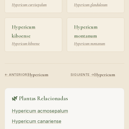
Hypericum curvisepalum
Hypericum glandulosum
Hypericum
Hypericum
kiboense
montanum
Hypericum kiboense
Hypericum montanum
Hypericum
Hypericum
← ANTERIOR
SIGUIENTE →
🌿 Plantas Relacionadas
Hypericum acmosepalum
Hypericum canariense