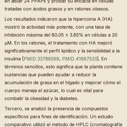
en aislar 24 PPAPs y probar su eficacia en células
tratadas con ácidos grasos y en ratones obesos.
Los resultados indicaron que la hipercoina A (HA)
mostró la actividad más potente, con una tasa de
inhibición máxima del 80.05 ± 3.85% en células a 20
µM. En los ratones, el tratamiento con HA mejoró
significativamente el perfil lipídico y la sensibilidad a la
insulina [
PMID 33788569
,
PMID 41687533
]. En
términos sencillos, esto significa que la planta contiene
sustancias que pueden ayudar a reducir la
acumulación de grasa en el hígado y mejorar cómo el
cuerpo maneja el azúcar, lo cual es vital para
combatir la obesidad y la diabetes.
Tercero, se analizó la presencia de compuestos
específicos para fines de identificación. Un estudio
comparativo utilizó el método de HPLC (cromatografía