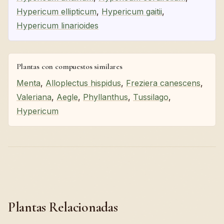
Hypericum ellipticum
,
Hypericum gaitii
,
Hypericum linarioides
Plantas con compuestos similares
Menta
,
Alloplectus hispidus
,
Freziera canescens
,
Valeriana
,
Aegle
,
Phyllanthus
,
Tussilago
,
Hypericum
Plantas Relacionadas