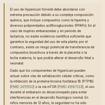
El uso de Hypericum forrestii debe abordarse con
extrema precaución debido a su compleja composición
química, que incluye compuestos como la hiperina y
diversos poliprenilados acilfloroglucinoles (PPAPs). En el
caso de mujeres embarazadas y en periodo de
lactancia, no existe evidencia científica suficiente que
garantice la seguridad del uso de esta planta; por el
contrario, existe un riesgo potencial de transferencia de
compuestos bioactivos a través de la placenta o la
leche materna, lo que podría alterar el desarrollo fetal o
neonatal.
Dado que los componentes de Hypericum pueden
actuar sobre vías de señalización celular críticas, como
la inhibición de la proteína tirosina fosfatasa 1B (PTP1B)
[
PMID 34111550
] o la vía mTOR [
PMID 41687533
], el uso
durante el embarazo es desaconsejado para evitar
interferencias en el desarrollo fisiológico normal. En
niños menores de 12 años, la seguridad no ha sido