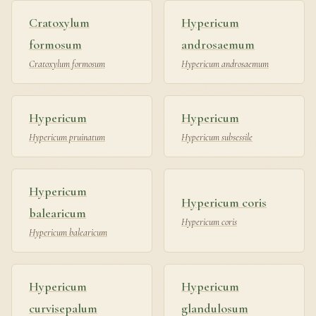
Cratoxylum
Hypericum
formosum
androsaemum
Cratoxylum formosum
Hypericum androsaemum
Hypericum
Hypericum
Hypericum pruinatum
Hypericum subsessile
Hypericum
Hypericum coris
balearicum
Hypericum coris
Hypericum balearicum
Hypericum
Hypericum
curvisepalum
glandulosum