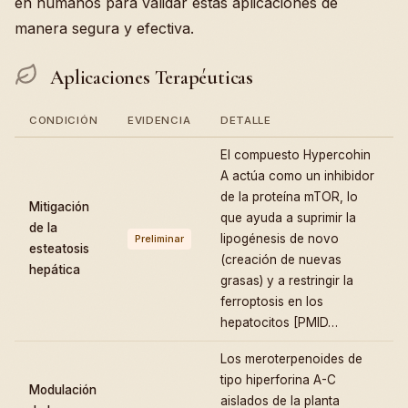
en humanos para validar estas aplicaciones de
manera segura y efectiva.
Aplicaciones Terapéuticas
CONDICIÓN
EVIDENCIA
DETALLE
El compuesto Hypercohin
A actúa como un inhibidor
de la proteína mTOR, lo
Mitigación
que ayuda a suprimir la
de la
lipogénesis de novo
Preliminar
esteatosis
(creación de nuevas
hepática
grasas) y a restringir la
ferroptosis en los
hepatocitos [PMID…
Los meroterpenoides de
tipo hiperforina A-C
Modulación
aislados de la planta