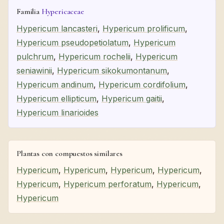
Familia
Hypericaceae
Hypericum lancasteri
,
Hypericum prolificum
,
Hypericum pseudopetiolatum
,
Hypericum
pulchrum
,
Hypericum rochelii
,
Hypericum
seniawinii
,
Hypericum sikokumontanum
,
Hypericum andinum
,
Hypericum cordifolium
,
Hypericum ellipticum
,
Hypericum gaitii
,
Hypericum linarioides
Plantas con compuestos similares
Hypericum
,
Hypericum
,
Hypericum
,
Hypericum
,
Hypericum
,
Hypericum perforatum
,
Hypericum
,
Hypericum