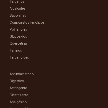
Terpenos
Alcaloides
Saponinas
Compuestos fenólicos
Polifenoles
Glucósidos
Quercetina
Taninos
Terpenoides
CONDICIONES
Antiinflamatorio
Digestivo
Astringente
Cicatrizante
Analgésico