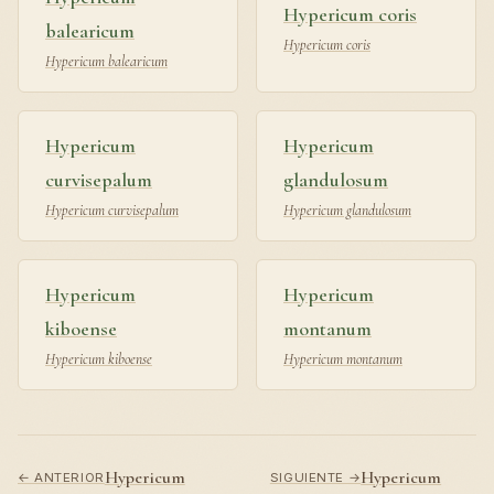
Hypericum coris
balearicum
Hypericum coris
Hypericum balearicum
Hypericum
Hypericum
curvisepalum
glandulosum
Hypericum curvisepalum
Hypericum glandulosum
Hypericum
Hypericum
kiboense
montanum
Hypericum kiboense
Hypericum montanum
Hypericum
Hypericum
← ANTERIOR
SIGUIENTE →