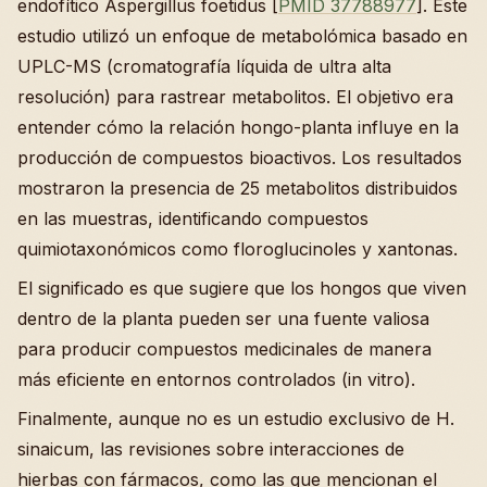
endofítico Aspergillus foetidus [
PMID 37788977
]. Este
estudio utilizó un enfoque de metabolómica basado en
UPLC-MS (cromatografía líquida de ultra alta
resolución) para rastrear metabolitos. El objetivo era
entender cómo la relación hongo-planta influye en la
producción de compuestos bioactivos. Los resultados
mostraron la presencia de 25 metabolitos distribuidos
en las muestras, identificando compuestos
quimiotaxonómicos como floroglucinoles y xantonas.
El significado es que sugiere que los hongos que viven
dentro de la planta pueden ser una fuente valiosa
para producir compuestos medicinales de manera
más eficiente en entornos controlados (in vitro).
Finalmente, aunque no es un estudio exclusivo de H.
sinaicum, las revisiones sobre interacciones de
hierbas con fármacos, como las que mencionan el