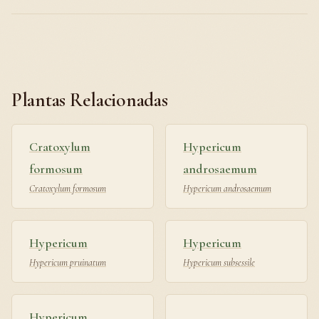
Plantas Relacionadas
Cratoxylum
Hypericum
formosum
androsaemum
Cratoxylum formosum
Hypericum androsaemum
Hypericum
Hypericum
Hypericum pruinatum
Hypericum subsessile
Hypericum