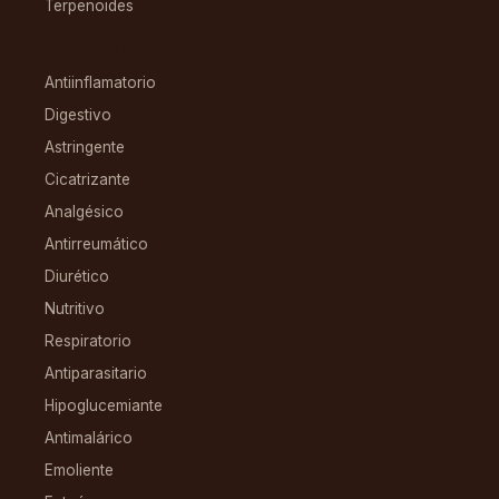
Terpenoides
CONDICIONES
Antiinflamatorio
Digestivo
Astringente
Cicatrizante
Analgésico
Antirreumático
Diurético
Nutritivo
Respiratorio
Antiparasitario
Hipoglucemiante
Antimalárico
Emoliente