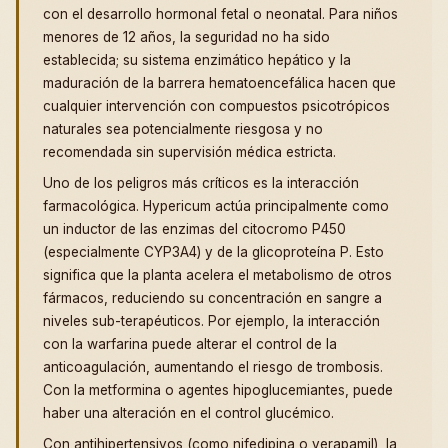
con el desarrollo hormonal fetal o neonatal. Para niños
menores de 12 años, la seguridad no ha sido
establecida; su sistema enzimático hepático y la
maduración de la barrera hematoencefálica hacen que
cualquier intervención con compuestos psicotrópicos
naturales sea potencialmente riesgosa y no
recomendada sin supervisión médica estricta.
Uno de los peligros más críticos es la interacción
farmacológica. Hypericum actúa principalmente como
un inductor de las enzimas del citocromo P450
(especialmente CYP3A4) y de la glicoproteína P. Esto
significa que la planta acelera el metabolismo de otros
fármacos, reduciendo su concentración en sangre a
niveles sub-terapéuticos. Por ejemplo, la interacción
con la warfarina puede alterar el control de la
anticoagulación, aumentando el riesgo de trombosis.
Con la metformina o agentes hipoglucemiantes, puede
haber una alteración en el control glucémico.
Con antihipertensivos (como nifedipina o verapamil), la