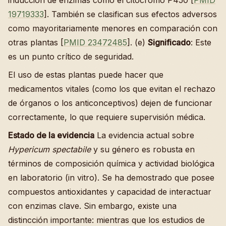
inducción de enzimas como el citocromo P450 [
PMID
19719333
]. También se clasifican sus efectos adversos
como mayoritariamente menores en comparación con
otras plantas [
PMID 23472485
]. (e)
Significado
: Este
es un punto crítico de seguridad.
El uso de estas plantas puede hacer que
medicamentos vitales (como los que evitan el rechazo
de órganos o los anticonceptivos) dejen de funcionar
correctamente, lo que requiere supervisión médica.
Estado de la evidencia
La evidencia actual sobre
Hypericum spectabile
y su género es robusta en
términos de composición química y actividad biológica
en laboratorio (in vitro). Se ha demostrado que posee
compuestos antioxidantes y capacidad de interactuar
con enzimas clave. Sin embargo, existe una
distincción importante: mientras que los estudios de