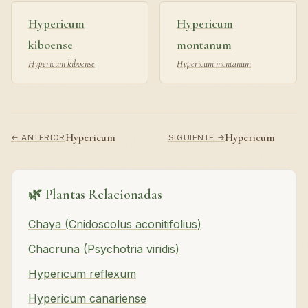
Hypericum
Hypericum
kiboense
montanum
Hypericum kiboense
Hypericum montanum
Hypericum
Hypericum
← ANTERIOR
SIGUIENTE →
🌿 Plantas Relacionadas
Chaya (Cnidoscolus aconitifolius)
Chacruna (Psychotria viridis)
Hypericum reflexum
Hypericum canariense