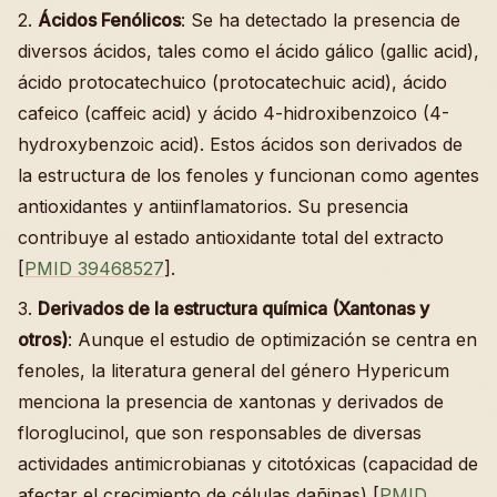
2.
Ácidos Fenólicos
: Se ha detectado la presencia de
diversos ácidos, tales como el ácido gálico (gallic acid),
ácido protocatechuico (protocatechuic acid), ácido
cafeico (caffeic acid) y ácido 4-hidroxibenzoico (4-
hydroxybenzoic acid). Estos ácidos son derivados de
la estructura de los fenoles y funcionan como agentes
antioxidantes y antiinflamatorios. Su presencia
contribuye al estado antioxidante total del extracto
[
PMID 39468527
].
3.
Derivados de la estructura química (Xantonas y
otros)
: Aunque el estudio de optimización se centra en
fenoles, la literatura general del género Hypericum
menciona la presencia de xantonas y derivados de
floroglucinol, que son responsables de diversas
actividades antimicrobianas y citotóxicas (capacidad de
afectar el crecimiento de células dañinas) [
PMID