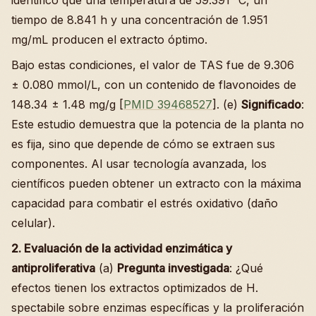
identificó que una temperatura de 59.391 °C, un
tiempo de 8.841 h y una concentración de 1.951
mg/mL producen el extracto óptimo.
Bajo estas condiciones, el valor de TAS fue de 9.306
± 0.080 mmol/L, con un contenido de flavonoides de
148.34 ± 1.48 mg/g [
PMID 39468527
]. (e)
Significado
:
Este estudio demuestra que la potencia de la planta no
es fija, sino que depende de cómo se extraen sus
componentes. Al usar tecnología avanzada, los
científicos pueden obtener un extracto con la máxima
capacidad para combatir el estrés oxidativo (daño
celular).
2. Evaluación de la actividad enzimática y
antiproliferativa
(a)
Pregunta investigada
: ¿Qué
efectos tienen los extractos optimizados de H.
spectabile sobre enzimas específicas y la proliferación