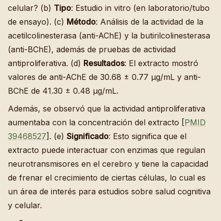
celular? (b)
Tipo
: Estudio in vitro (en laboratorio/tubo
de ensayo). (c)
Método
: Análisis de la actividad de la
acetilcolinesterasa (anti-AChE) y la butirilcolinesterasa
(anti-BChE), además de pruebas de actividad
antiproliferativa. (d)
Resultados
: El extracto mostró
valores de anti-AChE de 30.68 ± 0.77 µg/mL y anti-
BChE de 41.30 ± 0.48 µg/mL.
Además, se observó que la actividad antiproliferativa
aumentaba con la concentración del extracto [
PMID
39468527
]. (e)
Significado
: Esto significa que el
extracto puede interactuar con enzimas que regulan
neurotransmisores en el cerebro y tiene la capacidad
de frenar el crecimiento de ciertas células, lo cual es
un área de interés para estudios sobre salud cognitiva
y celular.