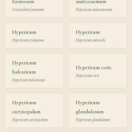
formosum
androsaemum
Cratoxylum formosum
Hypericum androsaemum
Hypericum
Hypericum
Hypericum pruinatum
Hypericum subsessile
Hypericum
Hypericum coris
balearicum
Hypericum coris
Hypericum balearicum
Hypericum
Hypericum
curvisepalum
glandulosum
Hypericum curvisepalum
Hypericum glandulosum