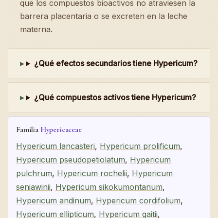
que los compuestos bioactivos no atraviesen la
barrera placentaria o se excreten en la leche
materna.
¿Qué efectos secundarios tiene Hypericum?
¿Qué compuestos activos tiene Hypericum?
Familia
Hypericaceae
Hypericum lancasteri
,
Hypericum prolificum
,
Hypericum pseudopetiolatum
,
Hypericum
pulchrum
,
Hypericum rochelii
,
Hypericum
seniawinii
,
Hypericum sikokumontanum
,
Hypericum andinum
,
Hypericum cordifolium
,
Hypericum ellipticum
,
Hypericum gaitii
,