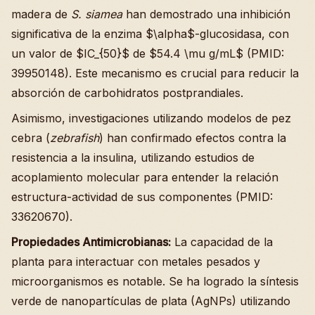
madera de
S. siamea
han demostrado una inhibición
significativa de la enzima $\alpha$-glucosidasa, con
un valor de $IC_{50}$ de $54.4 \mu g/mL$ (PMID:
39950148). Este mecanismo es crucial para reducir la
absorción de carbohidratos postprandiales.
Asimismo, investigaciones utilizando modelos de pez
cebra (
zebrafish
) han confirmado efectos contra la
resistencia a la insulina, utilizando estudios de
acoplamiento molecular para entender la relación
estructura-actividad de sus componentes (PMID:
33620670).
Propiedades Antimicrobianas:
La capacidad de la
planta para interactuar con metales pesados y
microorganismos es notable. Se ha logrado la síntesis
verde de nanopartículas de plata (AgNPs) utilizando