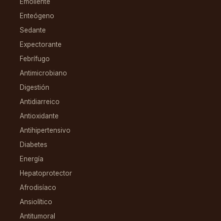
Emoliente
Enteógeno
Sedante
Expectorante
Febrífugo
Antimicrobiano
Digestión
Antidiarreico
Antioxidante
Antihipertensivo
Diabetes
Energía
Hepatoprotector
Afrodisíaco
Ansiolítico
Antitumoral