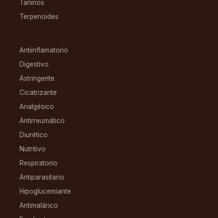
Taninos
Terpenoides
CONDICIONES
Antiinflamatorio
Digestivo
Astringente
Cicatrizante
Analgésico
Antirreumático
Diurético
Nutritivo
Respiratorio
Antiparasitario
Hipoglucemiante
Antimalárico