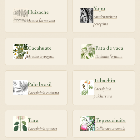
Yopo
Huizache
Anadenanthera
Acacia farnesiana
peregrina
Cacahuate
Pata de vaca
Arachis hypogaea
Bauhinia forficata
Tabachín
Palo brasil
Caesalpinia
Caesalpinia echinata
pulcherrima
Tara
Tepescohuite
Caesalpinia spinosa
Calliandra anomala