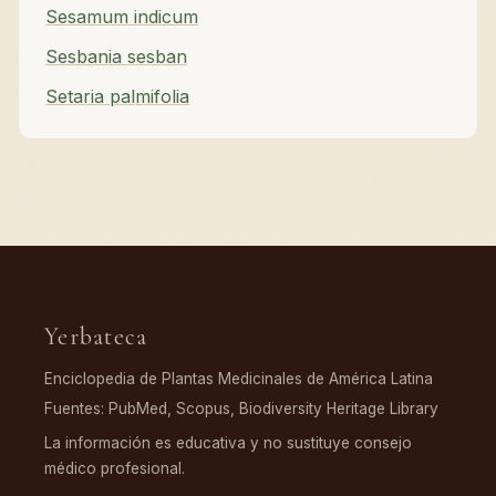
Sesamum indicum
Sesbania sesban
Setaria palmifolia
Yerbateca
Enciclopedia de Plantas Medicinales de América Latina
Fuentes: PubMed, Scopus, Biodiversity Heritage Library
La información es educativa y no sustituye consejo
médico profesional.