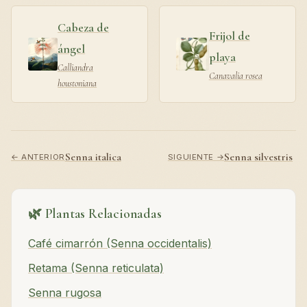
Cabeza de
Frijol de
ángel
playa
Calliandra
Canavalia rosea
houstoniana
Senna italica
Senna silvestris
← ANTERIOR
SIGUIENTE →
🌿 Plantas Relacionadas
Café cimarrón (Senna occidentalis)
Retama (Senna reticulata)
Senna rugosa