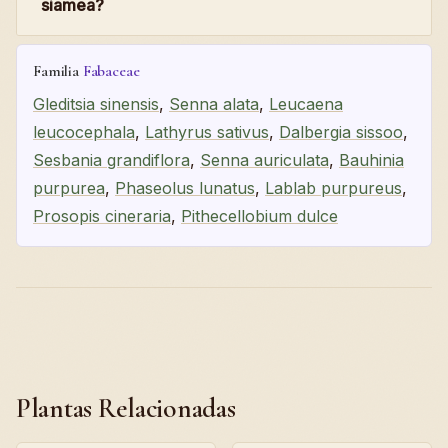
siamea?
Familia
Fabaceae
Gleditsia sinensis
,
Senna alata
,
Leucaena
leucocephala
,
Lathyrus sativus
,
Dalbergia sissoo
,
Sesbania grandiflora
,
Senna auriculata
,
Bauhinia
purpurea
,
Phaseolus lunatus
,
Lablab purpureus
,
Prosopis cineraria
,
Pithecellobium dulce
Plantas Relacionadas