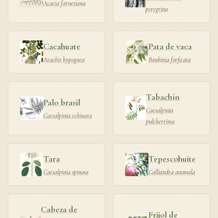
Acacia farnesiana
peregrina
Cacahuate
Pata de vaca
Arachis hypogaea
Bauhinia forficata
Tabachín
Palo brasil
Caesalpinia
Caesalpinia echinata
pulcherrima
Tara
Tepescohuite
Caesalpinia spinosa
Calliandra anomala
Cabeza de
Frijol de