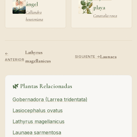
ángel
playa
Calliandra
Canavalia rosea
houstoniana
Lathyrus
←
Launaea
SIGUIENTE →
ANTERIOR
magellanicus
🌿 Plantas Relacionadas
Gobernadora (Larrea tridentata)
Lasiocephalus ovatus
Lathyrus magellanicus
Launaea sarmentosa