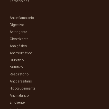
Terpenoides
CONDICIONES
Antiinflamatorio
Digestivo
Astringente
Cicatrizante
Analgésico
Antirreumático
Diurético
Nutritivo
Respiratorio
Antiparasitario
Hipoglucemiante
Antimalárico
Emoliente