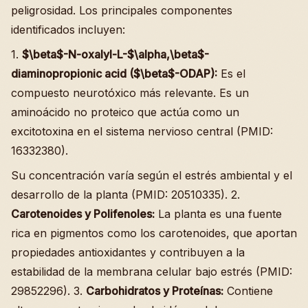
peligrosidad. Los principales componentes
identificados incluyen:
1.
$\beta$-N-oxalyl-L-$\alpha,\beta$-
diaminopropionic acid ($\beta$-ODAP):
Es el
compuesto neurotóxico más relevante. Es un
aminoácido no proteico que actúa como un
excitotoxina en el sistema nervioso central (PMID:
16332380).
Su concentración varía según el estrés ambiental y el
desarrollo de la planta (PMID: 20510335). 2.
Carotenoides y Polifenoles:
La planta es una fuente
rica en pigmentos como los carotenoides, que aportan
propiedades antioxidantes y contribuyen a la
estabilidad de la membrana celular bajo estrés (PMID:
29852296). 3.
Carbohidratos y Proteínas:
Contiene