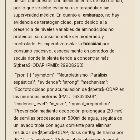
de sus compuestos con medicamentos de uso común,
por lo que se debe evitar su uso terapéutico sin
supervisidad médica. En cuanto al
embarazo
, no hay
evidencia de teratogenicidad, pero debido a la
presencia de niveles variables de aminoácidos no
proteicos, su consumo debe ser moderado y
controlado. Es imperativo evitar la
toxicidad
por
consumo excesivo, especialmente en periodos de
sequía donde la planta tiende a concentrar más
$\tbeta$-ODAP (PMID: 29908260).
```json [ { "symptom": "Neurolatirismo (Parálisis
espástica)", "evidence": "strong", "mechanism":
"Excitotoxicidad por acumulación de $\beta$-ODAP en
las neuronas motoras (PMID: 16332380)",
"evidence_level": "in_vivo", "typical_preparation":
"Prevención mediante decocción prolongada (20 min)
de semillas procesadas en 500ml de agua, seguida de
un lavado triple con agua corriente para eliminar
residuos de $\beta$-ODAP; dosis de 10g de harina por
día." }, { "symptom": "Potencial de inhibición tumoral