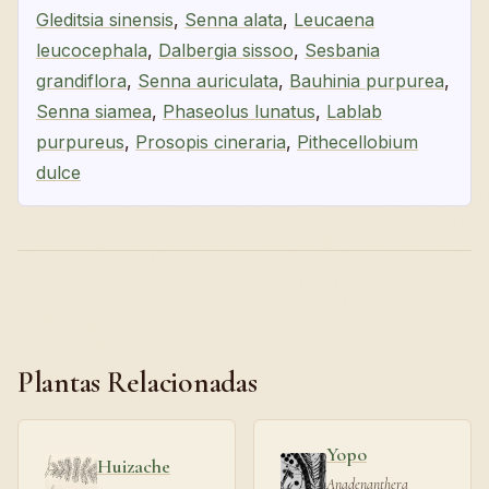
Gleditsia sinensis
,
Senna alata
,
Leucaena
leucocephala
,
Dalbergia sissoo
,
Sesbania
grandiflora
,
Senna auriculata
,
Bauhinia purpurea
,
Senna siamea
,
Phaseolus lunatus
,
Lablab
purpureus
,
Prosopis cineraria
,
Pithecellobium
dulce
Plantas Relacionadas
Yopo
Huizache
Anadenanthera