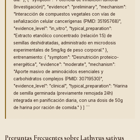
(Investigación)", "evidence": "preliminary", "mechanism":
"Interacción de compuestos vegetales con vías de
señalización celular cancerígenas (PMID: 35195768)",
"evidence_level": "in_vitro", "typical_preparation":
"Extracto etanólico concentrado (relación 1:5) de
semillas deshidratadas, administrado en microdosis
experimentales de 5mg/kg de peso corporal." },
entrenamiento: { "symptom": "Desnutrición proteico-
energética", "evidence": "moderate", "mechanism":
"Aporte masivo de aminoácidos esenciales y
carbohidratos complejos (PMID: 30719530)",
"evidence_level": "clinical", "typical_preparation": "Harina
de semilla germinada (previamente remojada 24h)
integrada en panificación diaria, con una dosis de 50g
de harina por ración de comida." } ] ```
Preguntas Frecuentes sobre Lathyrus sativus