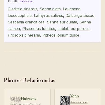
Familia
Fabaceae
Gleditsia sinensis
,
Senna alata
,
Leucaena
leucocephala
,
Lathyrus sativus
,
Dalbergia sissoo
,
Sesbania grandiflora
,
Senna auriculata
,
Senna
siamea
,
Phaseolus lunatus
,
Lablab purpureus
,
Prosopis cineraria
,
Pithecellobium dulce
Plantas Relacionadas
Yopo
Huizache
Anadenanthera
Acacia farnesiana