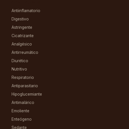
CONDICIONES
Antiinflamatorio
Digestivo
Astringente
Cicatrizante
Analgésico
Antirreumático
Diurético
Nutritivo
Respiratorio
Antiparasitario
Hipoglucemiante
Antimalárico
Emoliente
Enteógeno
Sedante