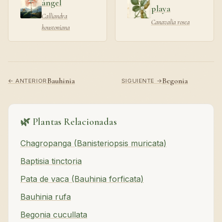
ángel
playa
Calliandra
Canavalia rosea
houstoniana
Bauhinia
Begonia
← ANTERIOR
SIGUIENTE →
🌿 Plantas Relacionadas
Chagropanga (Banisteriopsis muricata)
Baptisia tinctoria
Pata de vaca (Bauhinia forficata)
Bauhinia rufa
Begonia cucullata