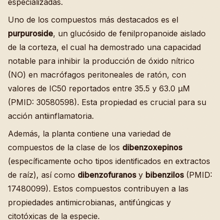
especializadas.
Uno de los compuestos más destacados es el
purpuroside
, un glucósido de fenilpropanoide aislado
de la corteza, el cual ha demostrado una capacidad
notable para inhibir la producción de óxido nítrico
(NO) en macrófagos peritoneales de ratón, con
valores de IC50 reportados entre 35.5 y 63.0 µM
(PMID: 30580598). Esta propiedad es crucial para su
acción antiinflamatoria.
Además, la planta contiene una variedad de
compuestos de la clase de los
dibenzoxepinos
(específicamente ocho tipos identificados en extractos
de raíz), así como
dibenzofuranos
y
bibenzilos
(PMID:
17480099). Estos compuestos contribuyen a las
propiedades antimicrobianas, antifúngicas y
citotóxicas de la especie.