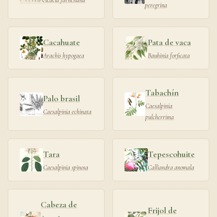
peregrina
Cacahuate
Pata de vaca
Arachis hypogaea
Bauhinia forficata
Tabachín
Palo brasil
Caesalpinia
Caesalpinia echinata
pulcherrima
Tara
Tepescohuite
Caesalpinia spinosa
Calliandra anomala
Cabeza de
Frijol de