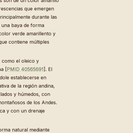
es son de un color amarillo
orescencias que emergen
principalmente durante las
s una baya de forma
color verde amarillento y
que contiene múltiples
s como el oleico y
a [
PMID 40565691
]. El
ndole establecerse en
tiva de la región andina,
plados y húmedos, con
s montañosos de los Andes.
ica y con un drenaje
orma natural mediante