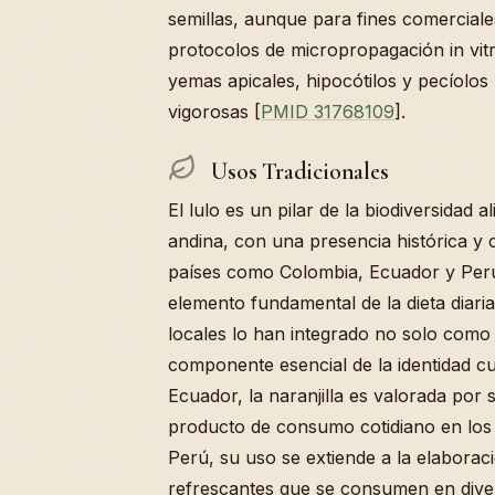
semillas, aunque para fines comerciale
protocolos de micropropagación in vitro
yemas apicales, hipocótilos y pecíolo
vigorosas [
PMID 31768109
].
Usos Tradicionales
El lulo es un pilar de la biodiversidad a
andina, con una presencia histórica y 
países como Colombia, Ecuador y Perú
elemento fundamental de la dieta diari
locales lo han integrado no solo como
componente esencial de la identidad cul
Ecuador, la naranjilla es valorada por 
producto de consumo cotidiano en los
Perú, su uso se extiende a la elaborac
refrescantes que se consumen en diver