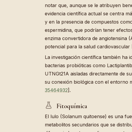
notar que, aunque se le atribuyen benef
evidencia científica actual se centra má
y en la presencia de compuestos como
espermidina, que podrían tener efectos 
enzima convertidora de angiotensina (
potencial para la salud cardiovascular 
La investigación científica también ha i
bacterias probióticas como Lactiplanti
UTNGt21A aisladas directamente de sus
su conexión biológica con el entorno m
35464932
].
Fitoquímica
El lulo (Solanum quitoense) es una fu
metabolitos secundarios que se distri