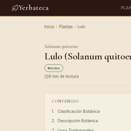
Yerbateca
PLA
Inicio
›
Plantas
›
Lulo
Solanum quitoense
Lulo (Solanum quitoens
Andes
9 min de lectura
CONTENIDO
Clasificación Botánica
Descripción Botánica
Usos Tradicionales