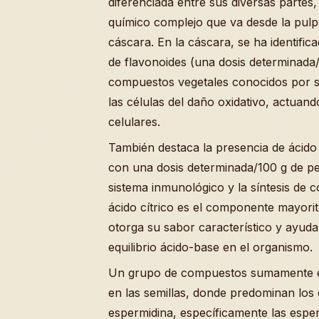
diferenciada entre sus diversas partes,
químico complejo que va desde la pulpa
cáscara. En la cáscara, se ha identifi
de flavonoides (una dosis determinada/
compuestos vegetales conocidos por s
las células del daño oxidativo, actuan
celulares.
También destaca la presencia de ácido 
con una dosis determinada/100 g de pe
sistema inmunológico y la síntesis de c
ácido cítrico es el componente mayorita
otorga su sabor característico y ayuda
equilibrio ácido-base en el organismo.
Un grupo de compuestos sumamente e
en las semillas, donde predominan los 
espermidina, específicamente las espe