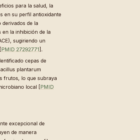
icios para la salud, la
s en su perfil antioxidante
 derivados de la
en la inhibición de la
ACE), sugiriendo un
[
PMID 27292771
].
dentificado cepas de
bacillus plantarum
 frutos, lo que subraya
icrobiano local [
PMID
ente excepcional de
buyen de manera