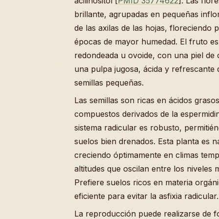
acilinositol [
PMID 35774622
]. Las flor
brillante, agrupadas en pequeñas infl
de las axilas de las hojas, floreciendo 
épocas de mayor humedad. El fruto e
redondeada u ovoide, con una piel de 
una pulpa jugosa, ácida y refrescante 
semillas pequeñas.
Las semillas son ricas en ácidos graso
compuestos derivados de la espermidin
sistema radicular es robusto, permitié
suelos bien drenados. Esta planta es na
creciendo óptimamente en climas tem
altitudes que oscilan entre los nivele
Prefiere suelos ricos en materia orgán
eficiente para evitar la asfixia radicular.
La reproducción puede realizarse de f