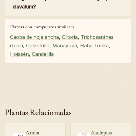
clavatum?
Plantas con compuestos similares
Caoba de hoja ancha
,
Clitoria
,
Trichosanthes
dioica
,
Culantrillo
,
Manayupa
,
Haba Tonka
,
Hojasén
,
Candelilla
Plantas Relacionadas
Aralia
Asclepias