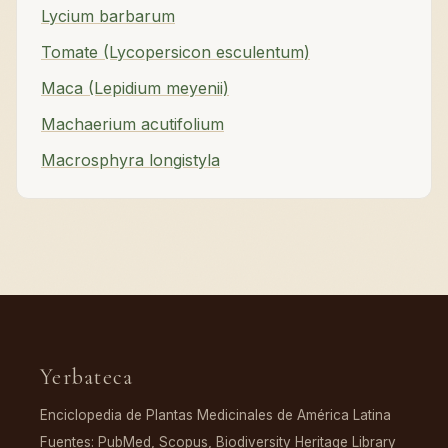
Lycium barbarum
Tomate (Lycopersicon esculentum)
Maca (Lepidium meyenii)
Machaerium acutifolium
Macrosphyra longistyla
Yerbateca
Enciclopedia de Plantas Medicinales de América Latina
Fuentes: PubMed, Scopus, Biodiversity Heritage Library