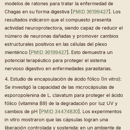
modelos de ratones para tratar la enfermedad de
Chagas en su forma digestiva [
PMID 36199427
]. Los
resultados indicaron que el compuesto presenta
actividad neuroprotectora, siendo capaz de reducir el
número de neuronas dañadas y promover cambios
estructurales positivos en las células del plexo
mientérico [
PMID 36199427
]. Esto demuestra un
potencial terapéutico para proteger el sistema
nervioso digestivo en enfermedades parasitarias.
4. Estudio de encapsulación de ácido fólico (In vitro):
Se investigó la capacidad de las microcápsulas de
esporopolenina de L. clavatum para proteger el ácido
fólico (vitamina B9) de la degradación por luz UV y
cambios de pH [
PMID 34474830
]. Los experimentos
in vitro mostraron que las cápsulas logran una
liberación controlada y sostenida: en un ambiente de