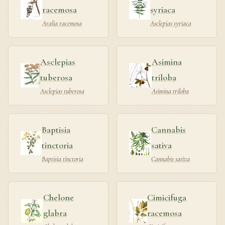
racemosa
syriaca
Aralia racemosa
Asclepias syriaca
Asclepias
Asimina
tuberosa
triloba
Asclepias tuberosa
Asimina triloba
Baptisia
Cannabis
tinctoria
sativa
Baptisia tinctoria
Cannabis sativa
Chelone
Cimicifuga
glabra
racemosa