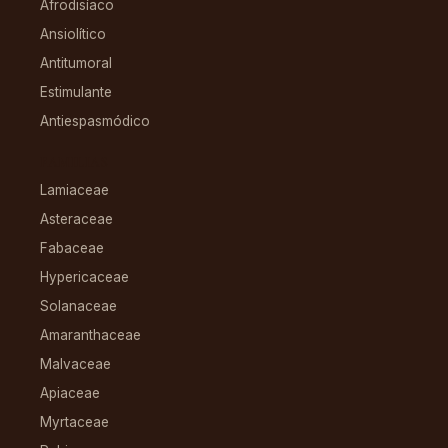
Afrodisíaco
Ansiolítico
Antitumoral
Estimulante
Antiespasmódico
FAMILIAS
Lamiaceae
Asteraceae
Fabaceae
Hypericaceae
Solanaceae
Amaranthaceae
Malvaceae
Apiaceae
Myrtaceae