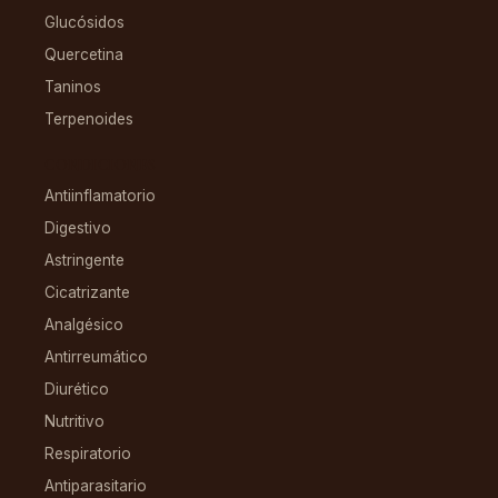
Glucósidos
Quercetina
Taninos
Terpenoides
CONDICIONES
Antiinflamatorio
Digestivo
Astringente
Cicatrizante
Analgésico
Antirreumático
Diurético
Nutritivo
Respiratorio
Antiparasitario