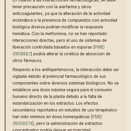
En cuanto a las interacciones farmacológicas, se debe
tener precaución con la warfarina y otros
anticoagulantes, ya que la alteración de la actividad
enzimática o la presencia de compuestos con actividad
biológica diversa podrían modificar la respuesta
hemática. Con la metformina, no se han reportado
interacciones directas, pero el uso de sistemas de
liberación controlada basados en esporas [
PMID
41619887
] podría alterar la cinética de absorción de
otros fármacos.
Respecto a los antihipertensivos, la interacción debe ser
vigilada debido al potencial farmacológico de sus
componentes sobre diversos sistemas biológicos. No se
establece una dosis máxima segura para el consumo
humano directo de la planta debido a la falta de
estandarización en los extractos. Los efectos
secundarios reportados en estudios de uso terapéutico
han sido mínimos en dosis homeopáticas [
PMID
38008074
], pero la administración de extractos
concentrados podría derivar en toxicidad.