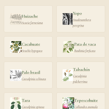
Yopo
Huizache
Anadenanthera
Acacia farnesiana
peregrina
Cacahuate
Pata de vaca
Arachis hypogaea
Bauhinia forficata
Tabachín
Palo brasil
Caesalpinia
Caesalpinia echinata
pulcherrima
Tara
Tepescohuite
Caesalpinia spinosa
Calliandra anomala