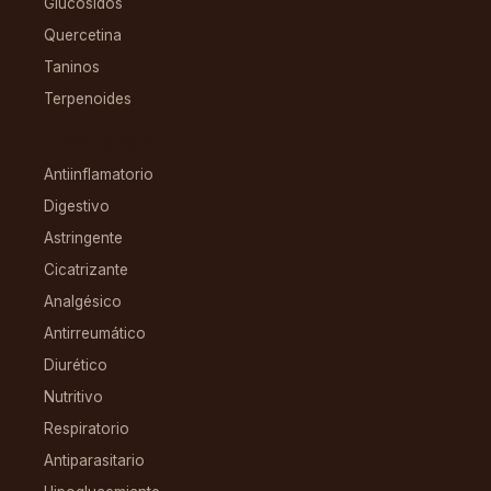
Glucósidos
Quercetina
Taninos
Terpenoides
CONDICIONES
Antiinflamatorio
Digestivo
Astringente
Cicatrizante
Analgésico
Antirreumático
Diurético
Nutritivo
Respiratorio
Antiparasitario