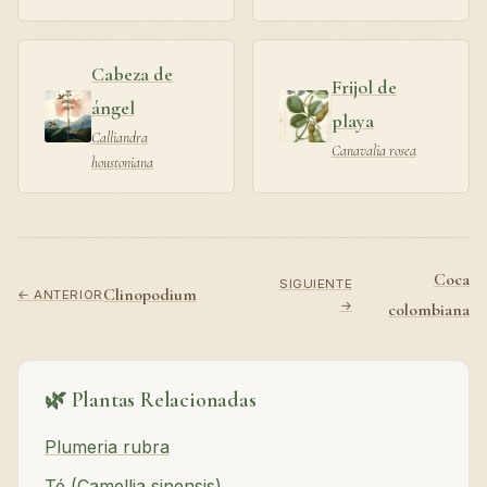
Cabeza de
Frijol de
ángel
playa
Calliandra
Canavalia rosea
houstoniana
Coca
SIGUIENTE
Clinopodium
← ANTERIOR
→
colombiana
🌿 Plantas Relacionadas
Plumeria rubra
Té (Camellia sinensis)