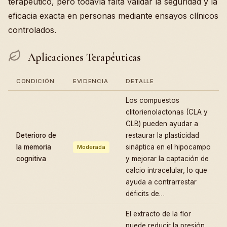
terapéutico, pero todavía falta validar la seguridad y la
eficacia exacta en personas mediante ensayos clínicos
controlados.
Aplicaciones Terapéuticas
CONDICIÓN
EVIDENCIA
DETALLE
Los compuestos
clitorienolactonas (CLA y
CLB) pueden ayudar a
Deterioro de
restaurar la plasticidad
la memoria
sináptica en el hipocampo
Moderada
cognitiva
y mejorar la captación de
calcio intracelular, lo que
ayuda a contrarrestar
déficits de…
El extracto de la flor
puede reducir la presión