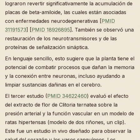
lograron revertir significativamente la acumulación de
placas de beta-amiloide, las cuales están asociadas
con enfermedades neurodegenerativas [
PMID
31191573
] [
PMID 18926895
]. También se observó una
restauración de los neurotransmisores y de las
proteínas de señalización sináptica.
En lenguaje sencillo, esto sugiere que la planta tiene el
potencial de combatir procesos que dañan la memoria
y la conexión entre neuronas, incluso ayudando a
limpiar sustancias dañinas en el cerebro.
El tercer estudio (
PMID 34622460
) evaluó el efecto
del extracto de flor de Clitoria ternatea sobre la
presión arterial y la función vascular en un modelo de
ratas hipertensas (modelo de dos riñones, un clip).
Este fue un estudio in vivo diseñado para observar la
salud del corazón y los vasos sanguíneos. Los