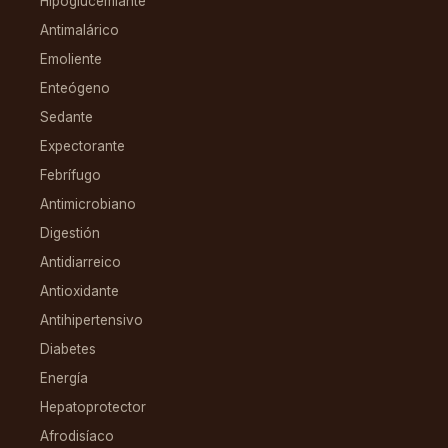
Hipoglucemiante
Antimalárico
Emoliente
Enteógeno
Sedante
Expectorante
Febrífugo
Antimicrobiano
Digestión
Antidiarreico
Antioxidante
Antihipertensivo
Diabetes
Energía
Hepatoprotector
Afrodisíaco