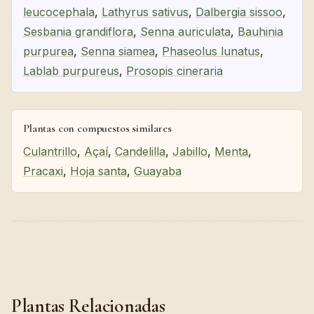
leucocephala
,
Lathyrus sativus
,
Dalbergia sissoo
,
Sesbania grandiflora
,
Senna auriculata
,
Bauhinia
purpurea
,
Senna siamea
,
Phaseolus lunatus
,
Lablab purpureus
,
Prosopis cineraria
Plantas con compuestos similares
Culantrillo
,
Açaí
,
Candelilla
,
Jabillo
,
Menta
,
Pracaxi
,
Hoja santa
,
Guayaba
Plantas Relacionadas