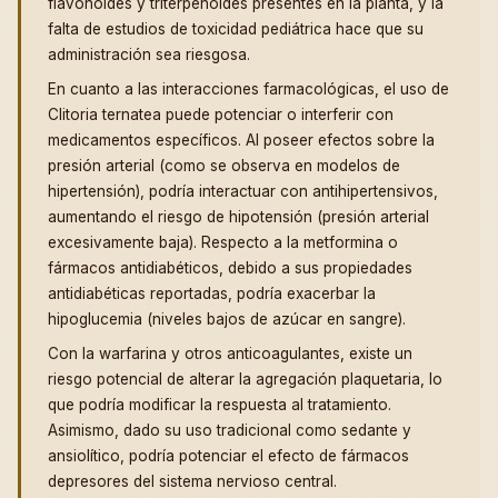
flavonoides y triterpenoides presentes en la planta, y la
falta de estudios de toxicidad pediátrica hace que su
administración sea riesgosa.
En cuanto a las interacciones farmacológicas, el uso de
Clitoria ternatea puede potenciar o interferir con
medicamentos específicos. Al poseer efectos sobre la
presión arterial (como se observa en modelos de
hipertensión), podría interactuar con antihipertensivos,
aumentando el riesgo de hipotensión (presión arterial
excesivamente baja). Respecto a la metformina o
fármacos antidiabéticos, debido a sus propiedades
antidiabéticas reportadas, podría exacerbar la
hipoglucemia (niveles bajos de azúcar en sangre).
Con la warfarina y otros anticoagulantes, existe un
riesgo potencial de alterar la agregación plaquetaria, lo
que podría modificar la respuesta al tratamiento.
Asimismo, dado su uso tradicional como sedante y
ansiolítico, podría potenciar el efecto de fármacos
depresores del sistema nervioso central.