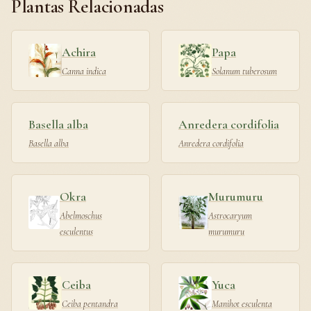
Plantas Relacionadas
Achira
Papa
Canna indica
Solanum tuberosum
Basella alba
Anredera cordifolia
Basella alba
Anredera cordifolia
Okra
Murumuru
Abelmoschus
Astrocaryum
esculentus
murumuru
Ceiba
Yuca
Ceiba pentandra
Manihot esculenta