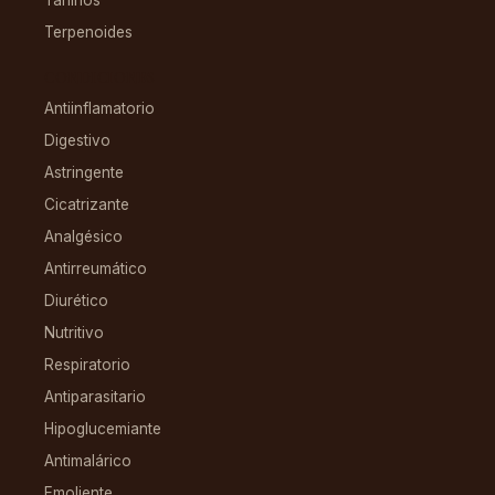
Terpenoides
CONDICIONES
Antiinflamatorio
Digestivo
Astringente
Cicatrizante
Analgésico
Antirreumático
Diurético
Nutritivo
Respiratorio
Antiparasitario
Hipoglucemiante
Antimalárico
Emoliente