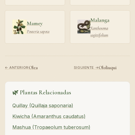
Malanga
Mamey
Xanthosoma
Pouteria sapota
sagittifolium
Olea
Ololiuqui
← ANTERIOR
SIGUIENTE →
🌿 Plantas Relacionadas
Quillay (Quillaja saponaria)
Kiwicha (Amaranthus caudatus)
Mashua (Tropaeolum tuberosum)