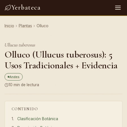
Yerbateca
Inicio
›
Plantas
›
Olluco
Ullucus tuberosus
Olluco (Ullucus tuberosus): 5
Usos Tradicionales + Evidencia
Andes
10 min de lectura
CONTENIDO
Clasificación Botánica