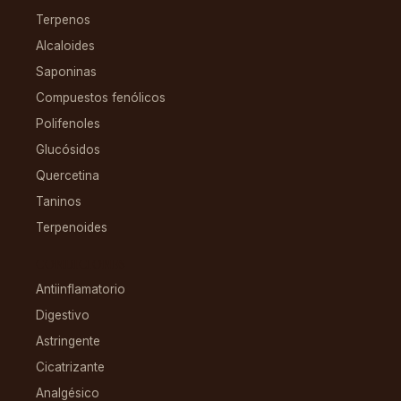
Terpenos
Alcaloides
Saponinas
Compuestos fenólicos
Polifenoles
Glucósidos
Quercetina
Taninos
Terpenoides
CONDICIONES
Antiinflamatorio
Digestivo
Astringente
Cicatrizante
Analgésico