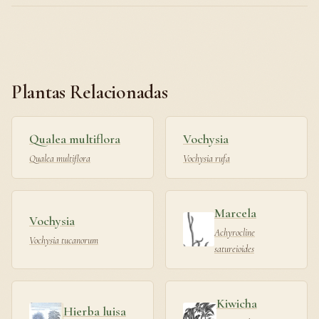
Plantas Relacionadas
Qualea multiflora
Vochysia
Qualea multiflora
Vochysia rufa
Marcela
Vochysia
Achyrocline
Vochysia tucanorum
satureioides
Kiwicha
Hierba luisa