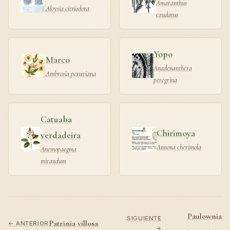
Amaranthus
Aloysia citriodora
caudatus
Yopo
Marco
Anadenanthera
Ambrosia peruviana
peregrina
Catuaba
Chirimoya
verdadeira
Annona cherimola
Anemopaegma
mirandum
Paulownia
SIGUIENTE
Patrinia villosa
← ANTERIOR
→