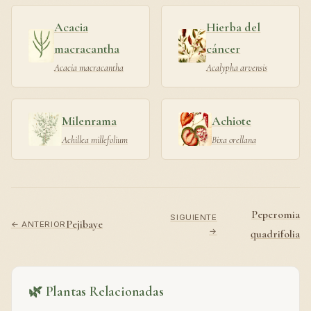
Acacia
Hierba del
macracantha
cáncer
Acacia macracantha
Acalypha arvensis
Milenrama
Achiote
Achillea millefolium
Bixa orellana
Peperomia
SIGUIENTE
Pejibaye
← ANTERIOR
→
quadrifolia
🌿 Plantas Relacionadas