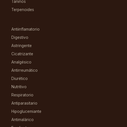
Taninos
Terpenoides
CONDICIONES
Antiinflamatorio
Digestivo
Astringente
Cicatrizante
Analgésico
Antirreumático
Diurético
Nutritivo
Respiratorio
Antiparasitario
Hipoglucemiante
Antimalárico