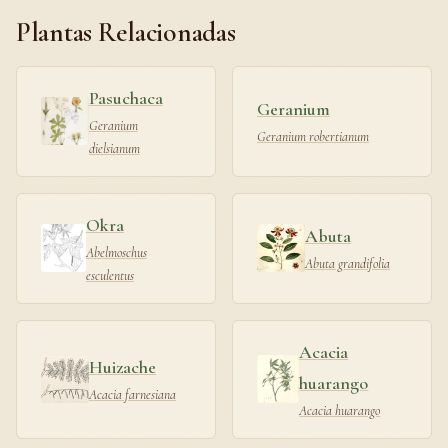
Plantas Relacionadas
Pasuchaca
Geranium
Geranium
Geranium robertianum
dielsianum
Okra
Abuta
Abelmoschus
Abuta grandifolia
esculentus
Acacia
Huizache
huarango
Acacia farnesiana
Acacia huarango