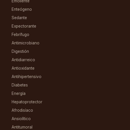
Emoliente
Enteógeno
Sedante
Expectorante
Febrífugo
Antimicrobiano
Digestión
Antidiarreico
Antioxidante
Antihipertensivo
Diabetes
Energía
Hepatoprotector
Afrodisíaco
Ansiolítico
Antitumoral