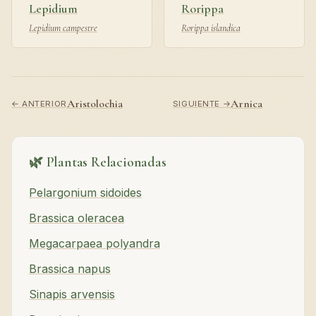
Lepidium
Rorippa
Lepidium campestre
Rorippa islandica
Aristolochia
Arnica
← ANTERIOR
SIGUIENTE →
🌿 Plantas Relacionadas
Pelargonium sidoides
Brassica oleracea
Megacarpaea polyandra
Brassica napus
Sinapis arvensis