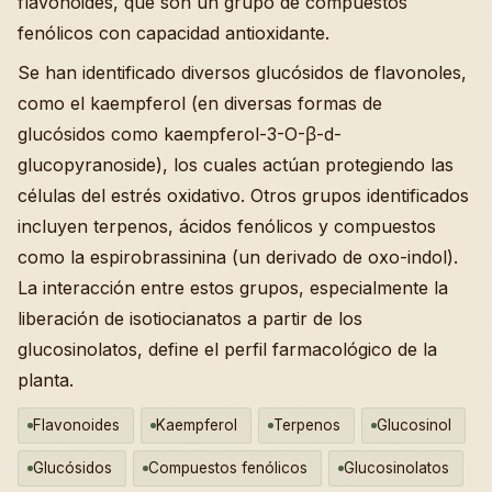
flavonoides, que son un grupo de compuestos
fenólicos con capacidad antioxidante.
Se han identificado diversos glucósidos de flavonoles,
como el kaempferol (en diversas formas de
glucósidos como kaempferol-3-O-β-d-
glucopyranoside), los cuales actúan protegiendo las
células del estrés oxidativo. Otros grupos identificados
incluyen terpenos, ácidos fenólicos y compuestos
como la espirobrassinina (un derivado de oxo-indol).
La interacción entre estos grupos, especialmente la
liberación de isotiocianatos a partir de los
glucosinolatos, define el perfil farmacológico de la
planta.
Flavonoides
Kaempferol
Terpenos
Glucosinol
Glucósidos
Compuestos fenólicos
Glucosinolatos