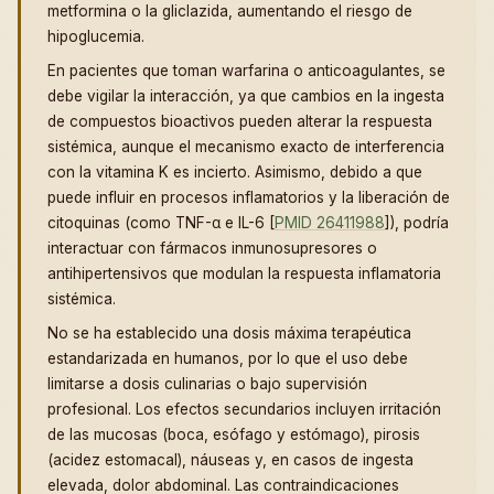
metformina o la gliclazida, aumentando el riesgo de
hipoglucemia.
En pacientes que toman warfarina o anticoagulantes, se
debe vigilar la interacción, ya que cambios en la ingesta
de compuestos bioactivos pueden alterar la respuesta
sistémica, aunque el mecanismo exacto de interferencia
con la vitamina K es incierto. Asimismo, debido a que
puede influir en procesos inflamatorios y la liberación de
citoquinas (como TNF-α e IL-6 [
PMID 26411988
]), podría
interactuar con fármacos inmunosupresores o
antihipertensivos que modulan la respuesta inflamatoria
sistémica.
No se ha establecido una dosis máxima terapéutica
estandarizada en humanos, por lo que el uso debe
limitarse a dosis culinarias o bajo supervisión
profesional. Los efectos secundarios incluyen irritación
de las mucosas (boca, esófago y estómago), pirosis
(acidez estomacal), náuseas y, en casos de ingesta
elevada, dolor abdominal. Las contraindicaciones