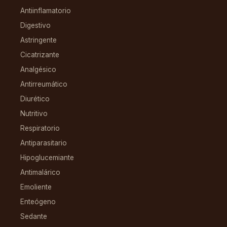
Antiinflamatorio
Digestivo
Astringente
Cicatrizante
Analgésico
Antirreumático
Diurético
Nutritivo
Respiratorio
Antiparasitario
Hipoglucemiante
Antimalárico
Emoliente
Enteógeno
Sedante