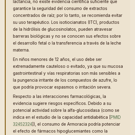
lactancia, no existe evidencia científica suficiente que
garantice la seguridad del consumo de extractos
concentrados de raíz; por lo tanto, se recomienda evitar
su uso terapéutico. Los isotiocianatos (ITC), productos
de la hidrólisis de glucosinolatos, pueden atravesar
barreras biológicas y no se conocen sus efectos sobre
el desarrollo fetal o la transferencia a través de la leche
materna.
En niños menores de 12 años, el uso debe ser
extremadamente cauteloso o evitado, ya que su mucosa
gastrointestinal y vías respiratorias son más sensibles a
la pungencia irritante de los compuestos de azufre, lo
que podría provocar espasmos o irritación severa.
Respecto a las interacciones farmacológicas, la
evidencia sugiere riesgos específicos. Debido a su
potencial actividad sobre la alfa-glucosidasa (como se
indica en el estudio de la capacidad antidiabética [
PMID
32452324
]), el consumo de Armoracia podría potenciar
el efecto de fármacos hipoglucemiantes como la