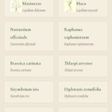
Mastuerzo
Maca
Lepidium didymum
Lepidium meyenii
Nasturtium
Raphanus
officinale
raphanistrum
Nasturtium officinale
Raphanus raphanistrum
Brassica carinata
Thlaspi arvense
Brassica carinata
Thlaspi arvense
Sisymbrium irio
Diplotaxis tenuifolia
Sisymbrium irio
Diplotaxis tenuifolia