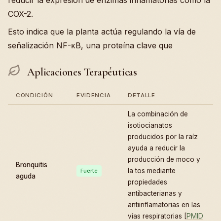
reducir la expresión de enzimas inflamatorias como la
COX-2.
Esto indica que la planta actúa regulando la vía de
señalización NF-κB, una proteína clave que
Aplicaciones Terapéuticas
CONDICIÓN
EVIDENCIA
DETALLE
La combinación de
isotiocianatos
producidos por la raíz
ayuda a reducir la
producción de moco y
Bronquitis
la tos mediante
Fuerte
aguda
propiedades
antibacterianas y
antiinflamatorias en las
vías respiratorias [
PMID