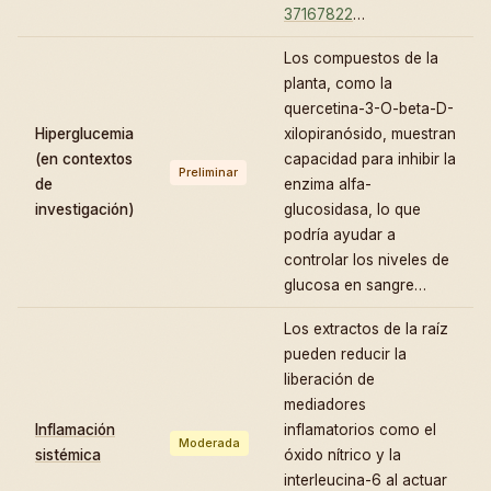
37167822
…
Los compuestos de la
planta, como la
quercetina-3-O-beta-D-
Hiperglucemia
xilopiranósido, muestran
(en contextos
capacidad para inhibir la
Preliminar
de
enzima alfa-
investigación)
glucosidasa, lo que
podría ayudar a
controlar los niveles de
glucosa en sangre…
Los extractos de la raíz
pueden reducir la
liberación de
mediadores
Inflamación
inflamatorios como el
Moderada
sistémica
óxido nítrico y la
interleucina-6 al actuar