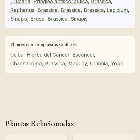
Erucaria
,
Pringlea antiscorbutica
,
Brassica
,
Raphanus
,
Brassica
,
Brassica
,
Brassica
,
Lepidium
,
Sinapis
,
Eruca
,
Brassica
,
Sinapis
Plantas con compuestos similares
Ceiba
,
Hierba del Cáncer
,
Escancel
,
Chachacomo
,
Brassica
,
Maguey
,
Colonia
,
Yopo
Plantas Relacionadas