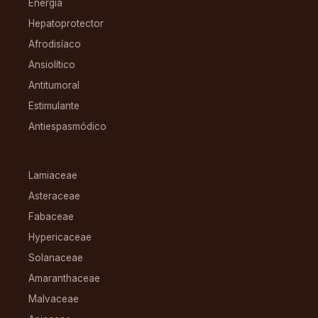
Energía
Hepatoprotector
Afrodisíaco
Ansiolítico
Antitumoral
Estimulante
Antiespasmódico
FAMILIAS
Lamiaceae
Asteraceae
Fabaceae
Hypericaceae
Solanaceae
Amaranthaceae
Malvaceae