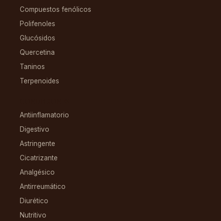
Compuestos fenólicos
Polifenoles
Glucósidos
Quercetina
Taninos
Terpenoides
CONDICIONES
Antiinflamatorio
Digestivo
Astringente
Cicatrizante
Analgésico
Antirreumático
Diurético
Nutritivo