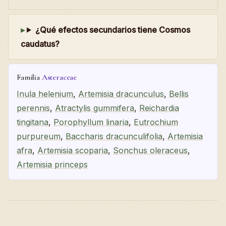
¿Qué efectos secundarios tiene Cosmos
caudatus?
Familia
Asteraceae
Inula helenium
,
Artemisia dracunculus
,
Bellis
perennis
,
Atractylis gummifera
,
Reichardia
tingitana
,
Porophyllum linaria
,
Eutrochium
purpureum
,
Baccharis dracunculifolia
,
Artemisia
afra
,
Artemisia scoparia
,
Sonchus oleraceus
,
Artemisia princeps