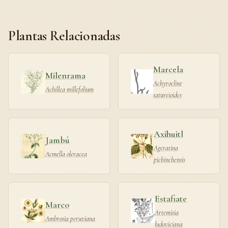
Plantas Relacionadas
Marcela
Milenrama
Achyrocline
Achillea millefolium
satureioides
Axihuitl
Jambú
Ageratina
Acmella oleracea
pichinchensis
Estafiate
Marco
Artemisia
Ambrosia peruviana
ludoviciana