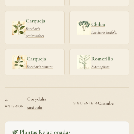
Carqueja
Chilca
Baccharis
Baccharis latifolia
genistelloides
Carqueja
Romerillo
Baccharis trimera
Bidens pilosa
Corydalis
←
Crambe
SIGUIENTE →
ANTERIOR
saxicola
🌿 Plantas Relacionadas