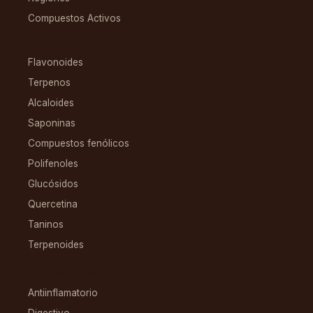
Compuestos Activos
COMPUESTOS
Flavonoides
Terpenos
Alcaloides
Saponinas
Compuestos fenólicos
Polifenoles
Glucósidos
Quercetina
Taninos
Terpenoides
CONDICIONES
Antiinflamatorio
Digestivo