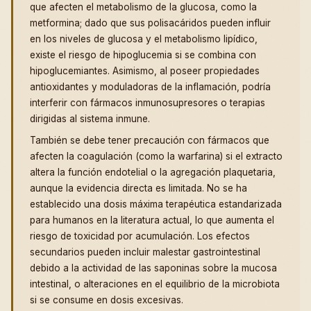
que afecten el metabolismo de la glucosa, como la
metformina; dado que sus polisacáridos pueden influir
en los niveles de glucosa y el metabolismo lipídico,
existe el riesgo de hipoglucemia si se combina con
hipoglucemiantes. Asimismo, al poseer propiedades
antioxidantes y moduladoras de la inflamación, podría
interferir con fármacos inmunosupresores o terapias
dirigidas al sistema inmune.
También se debe tener precaución con fármacos que
afecten la coagulación (como la warfarina) si el extracto
altera la función endotelial o la agregación plaquetaria,
aunque la evidencia directa es limitada. No se ha
establecido una dosis máxima terapéutica estandarizada
para humanos en la literatura actual, lo que aumenta el
riesgo de toxicidad por acumulación. Los efectos
secundarios pueden incluir malestar gastrointestinal
debido a la actividad de las saponinas sobre la mucosa
intestinal, o alteraciones en el equilibrio de la microbiota
si se consume en dosis excesivas.