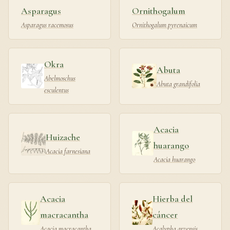
Asparagus
Ornithogalum
Asparagus racemosus
Ornithogalum pyrenaicum
Okra
Abuta
Abelmoschus
Abuta grandifolia
esculentus
Acacia
Huizache
huarango
Acacia farnesiana
Acacia huarango
Acacia
Hierba del
macracantha
cáncer
Acacia macracantha
Acalypha arvensis