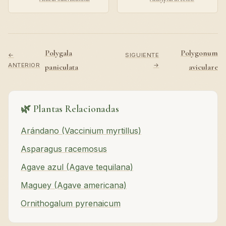
Polygala
Polygonum
←
SIGUIENTE
ANTERIOR
→
paniculata
aviculare
🌿 Plantas Relacionadas
Arándano (Vaccinium myrtillus)
Asparagus racemosus
Agave azul (Agave tequilana)
Maguey (Agave americana)
Ornithogalum pyrenaicum