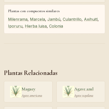
Plantas con compuestos similares
Milenrama
,
Marcela
,
Jambú
,
Culantrillo
,
Axihuitl
,
Iporuru
,
Hierba luisa
,
Colonia
Plantas Relacionadas
Maguey
Agave azul
Agave americana
Agave tequilana