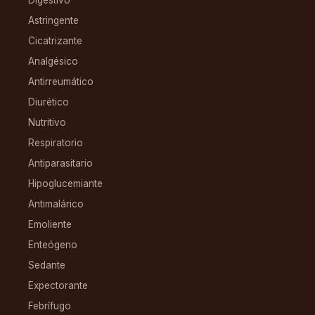
Astringente
Cicatrizante
Analgésico
Antirreumático
Diurético
Nutritivo
Respiratorio
Antiparasitario
Hipoglucemiante
Antimalárico
Emoliente
Enteógeno
Sedante
Expectorante
Febrífugo