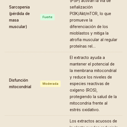
(PSP) activan la vía de
Sarcopenia
señalización
(pérdida de
PI3K/Akt/mTOR, lo que
Fuerte
masa
promueve la
muscular)
diferenciación de los
mioblastos y mitiga la
atrofia muscular al regular
proteínas rel…
El extracto ayuda a
mantener el potencial de
la membrana mitocondrial
y reduce los niveles de
Disfunción
especies reactivas de
Moderada
mitocondrial
oxígeno (ROS),
protegiendo la salud de la
mitocondria frente al
estrés oxidativo.
Los extractos acuosos de