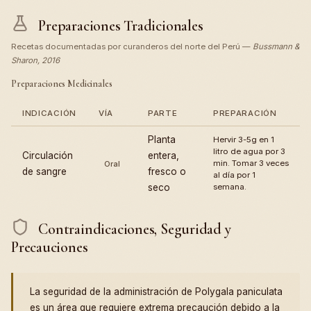
Preparaciones Tradicionales
Recetas documentadas por curanderos del norte del Perú —
Bussmann &
Sharon, 2016
Preparaciones Medicinales
INDICACIÓN
VÍA
PARTE
PREPARACIÓN
Planta
Hervir 3-5g en 1
litro de agua por 3
Circulación
entera,
min. Tomar 3 veces
Oral
de sangre
fresco o
al día por 1
seco
semana.
Contraindicaciones, Seguridad y
Precauciones
La seguridad de la administración de Polygala paniculata
es un área que requiere extrema precaución debido a la