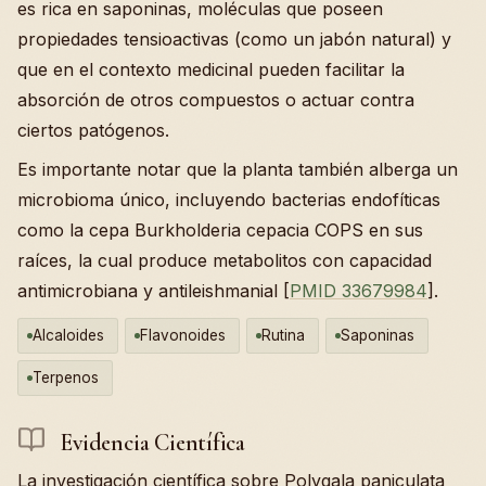
es rica en saponinas, moléculas que poseen
propiedades tensioactivas (como un jabón natural) y
que en el contexto medicinal pueden facilitar la
absorción de otros compuestos o actuar contra
ciertos patógenos.
Es importante notar que la planta también alberga un
microbioma único, incluyendo bacterias endofíticas
como la cepa Burkholderia cepacia COPS en sus
raíces, la cual produce metabolitos con capacidad
antimicrobiana y antileishmanial [
PMID 33679984
].
Alcaloides
Flavonoides
Rutina
Saponinas
Terpenos
Evidencia Científica
La investigación científica sobre Polygala paniculata