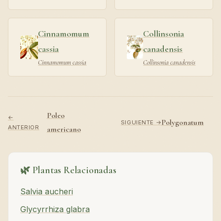
Cinnamomum
Collinsonia
cassia
canadensis
Cinnamomum cassia
Collinsonia canadensis
Poleo
←
Polygonatum
SIGUIENTE →
ANTERIOR
americano
🌿 Plantas Relacionadas
Salvia aucheri
Glycyrrhiza glabra