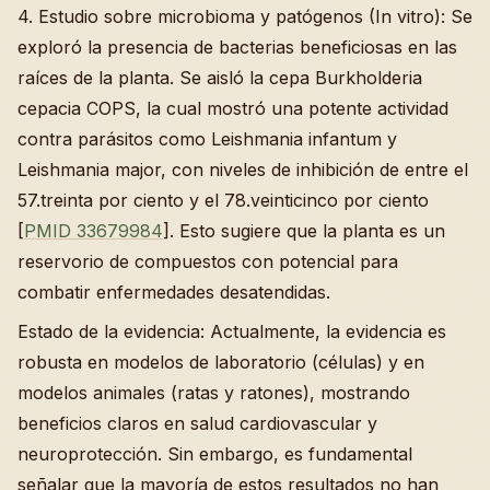
4. Estudio sobre microbioma y patógenos (In vitro): Se
exploró la presencia de bacterias beneficiosas en las
raíces de la planta. Se aisló la cepa Burkholderia
cepacia COPS, la cual mostró una potente actividad
contra parásitos como Leishmania infantum y
Leishmania major, con niveles de inhibición de entre el
57.treinta por ciento y el 78.veinticinco por ciento
[
PMID 33679984
]. Esto sugiere que la planta es un
reservorio de compuestos con potencial para
combatir enfermedades desatendidas.
Estado de la evidencia: Actualmente, la evidencia es
robusta en modelos de laboratorio (células) y en
modelos animales (ratas y ratones), mostrando
beneficios claros en salud cardiovascular y
neuroprotección. Sin embargo, es fundamental
señalar que la mayoría de estos resultados no han