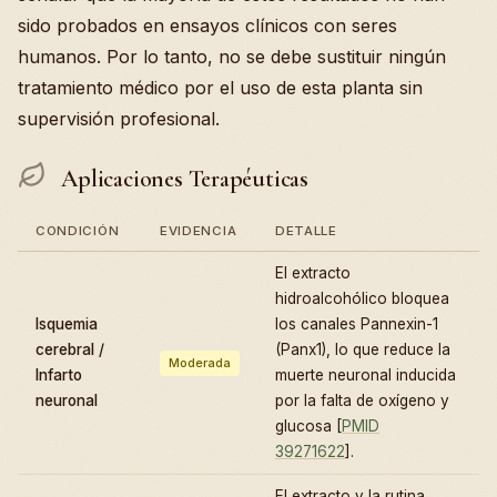
sido probados en ensayos clínicos con seres
humanos. Por lo tanto, no se debe sustituir ningún
tratamiento médico por el uso de esta planta sin
supervisión profesional.
Aplicaciones Terapéuticas
CONDICIÓN
EVIDENCIA
DETALLE
El extracto
hidroalcohólico bloquea
Isquemia
los canales Pannexin-1
cerebral /
(Panx1), lo que reduce la
Moderada
Infarto
muerte neuronal inducida
neuronal
por la falta de oxígeno y
glucosa [
PMID
39271622
].
El extracto y la rutina