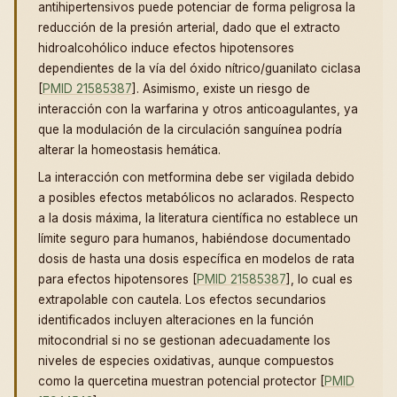
antihipertensivos puede potenciar de forma peligrosa la
reducción de la presión arterial, dado que el extracto
hidroalcohólico induce efectos hipotensores
dependientes de la vía del óxido nítrico/guanilato ciclasa
[
PMID 21585387
]. Asimismo, existe un riesgo de
interacción con la warfarina y otros anticoagulantes, ya
que la modulación de la circulación sanguínea podría
alterar la homeostasis hemática.
La interacción con metformina debe ser vigilada debido
a posibles efectos metabólicos no aclarados. Respecto
a la dosis máxima, la literatura científica no establece un
límite seguro para humanos, habiéndose documentado
dosis de hasta una dosis específica en modelos de rata
para efectos hipotensores [
PMID 21585387
], lo cual es
extrapolable con cautela. Los efectos secundarios
identificados incluyen alteraciones en la función
mitocondrial si no se gestionan adecuadamente los
niveles de especies oxidativas, aunque compuestos
como la quercetina muestran potencial protector [
PMID