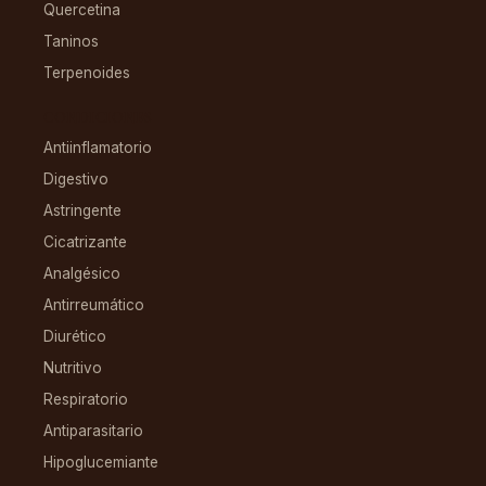
Quercetina
Taninos
Terpenoides
CONDICIONES
Antiinflamatorio
Digestivo
Astringente
Cicatrizante
Analgésico
Antirreumático
Diurético
Nutritivo
Respiratorio
Antiparasitario
Hipoglucemiante