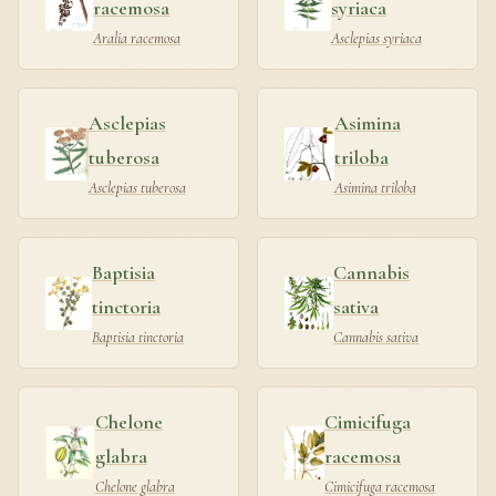
racemosa
syriaca
Aralia racemosa
Asclepias syriaca
Asclepias
Asimina
tuberosa
triloba
Asclepias tuberosa
Asimina triloba
Baptisia
Cannabis
tinctoria
sativa
Baptisia tinctoria
Cannabis sativa
Chelone
Cimicifuga
glabra
racemosa
Chelone glabra
Cimicifuga racemosa