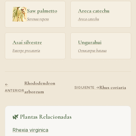
Saw palmetto
Areca catechu
Serenoa repens
Areca catechu
Asaí silvestre
Ungurahui
Euterpe precatoria
Oenocarpus bataua
Rhododendron
←
Rhus coriaria
SIGUIENTE →
ANTERIOR
arboreum
🌿 Plantas Relacionadas
Rhexia virginica