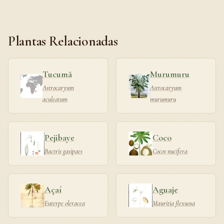
Plantas Relacionadas
Tucumã
Murumuru
Astrocaryum
Astrocaryum
aculeatum
murumuru
Pejibaye
Coco
Bactris gasipaes
Cocos nucifera
Açaí
Aguaje
Euterpe oleracea
Mauritia flexuosa