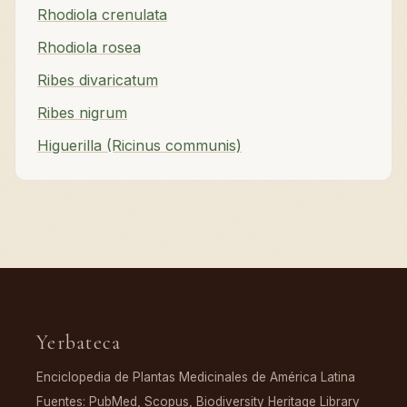
Rhodiola crenulata
Rhodiola rosea
Ribes divaricatum
Ribes nigrum
Higuerilla (Ricinus communis)
Yerbateca
Enciclopedia de Plantas Medicinales de América Latina
Fuentes: PubMed, Scopus, Biodiversity Heritage Library