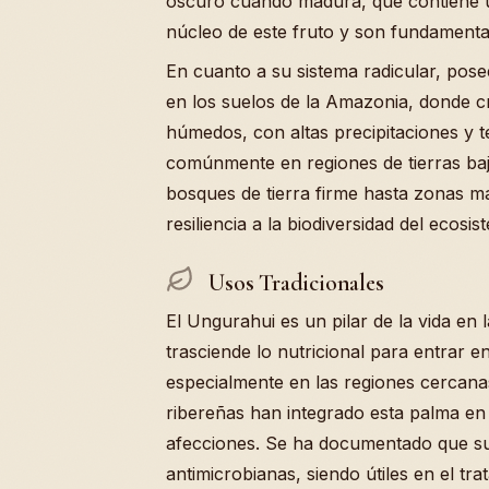
oscuro cuando madura, que contiene un
núcleo de este fruto y son fundamental
En cuanto a su sistema radicular, pose
en los suelos de la Amazonia, donde c
húmedos, con altas precipitaciones y 
comúnmente en regiones de tierras baj
bosques de tierra firme hasta zonas 
resiliencia a la biodiversidad del ecos
Usos Tradicionales
El Ungurahui es un pilar de la vida en
trasciende lo nutricional para entrar en
especialmente en las regiones cercanas
ribereñas han integrado esta palma en 
afecciones. Se ha documentado que s
antimicrobianas, siendo útiles en el t