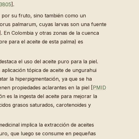
3805
].
o por su fruto, sino también como un
orus palmarum, cuyas larvas son una fuente
]. En Colombia y otras zonas de la cuenca
bre para el aceite de esta palma) es
estaca el uso del aceite puro para la piel.
aplicación tópica de aceite de ungurahui
atar la hiperpigmentación, ya que se ha
enen propiedades aclarantes en la piel [
PMID
ón es la ingesta del aceite para mejorar la
ácidos grasos saturados, carotenoides y
dicinal implica la extracción de aceites
aduro, que luego se consume en pequeñas