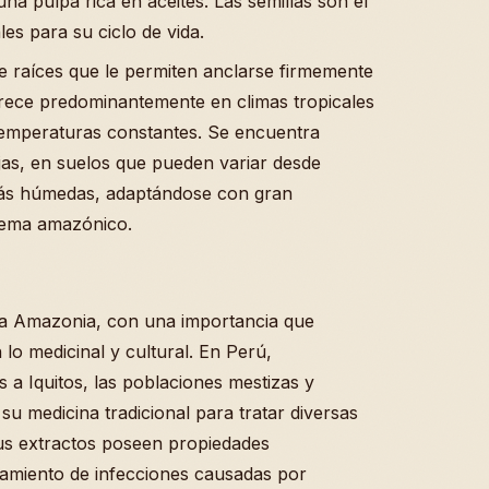
a pulpa rica en aceites. Las semillas son el
es para su ciclo de vida.
e raíces que le permiten anclarse firmemente
rece predominantemente en climas tropicales
temperaturas constantes. Se encuentra
as, en suelos que pueden variar desde
más húmedas, adaptándose con gran
istema amazónico.
 la Amazonia, con una importancia que
 lo medicinal y cultural. En Perú,
 a Iquitos, las poblaciones mestizas y
su medicina tradicional para tratar diversas
us extractos poseen propiedades
ratamiento de infecciones causadas por