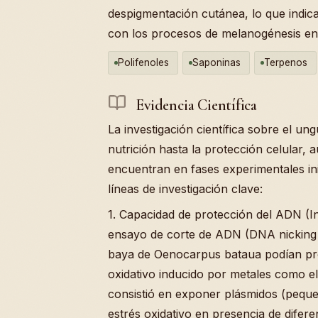
despigmentación cutánea, lo que indic
con los procesos de melanogénesis en l
Polifenoles
Saponinas
Terpenos
Evidencia Científica
La investigación científica sobre el un
nutrición hasta la protección celular, 
encuentran en fases experimentales ini
líneas de investigación clave:
1. Capacidad de protección del ADN (In
ensayo de corte de ADN (DNA nicking as
baya de Oenocarpus bataua podían prot
oxidativo inducido por metales como el
consistió en exponer plásmidos (pequ
estrés oxidativo en presencia de difer