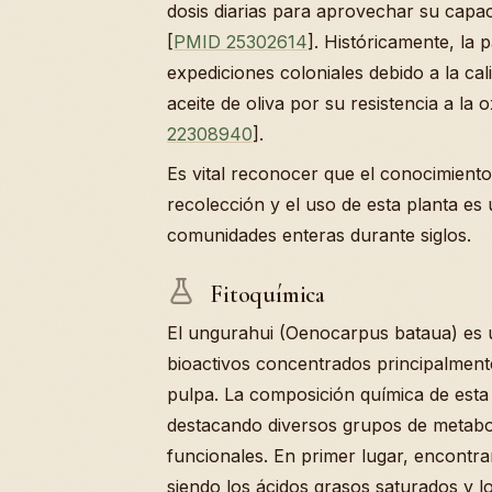
dosis diarias para aprovechar su capa
[
PMID 25302614
]. Históricamente, la 
expediciones coloniales debido a la ca
aceite de oliva por su resistencia a la ox
22308940
].
Es vital reconocer que el conocimiento
recolección y el uso de esta planta es 
comunidades enteras durante siglos.
Fitoquímica
El ungurahui (Oenocarpus bataua) es 
bioactivos concentrados principalmente 
pulpa. La composición química de esta
destacando diversos grupos de metabol
funcionales. En primer lugar, encontr
siendo los ácidos grasos saturados y l