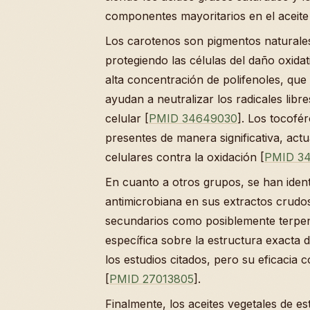
componentes mayoritarios en el aceite 
Los carotenos son pigmentos naturale
protegiendo las células del daño oxida
alta concentración de polifenoles, q
ayudan a neutralizar los radicales libr
celular [
PMID 34649030
]. Los tocofé
presentes de manera significativa, a
celulares contra la oxidación [
PMID 3
En cuanto a otros grupos, se han iden
antimicrobiana en sus extractos crudos
secundarios como posiblemente terpeno
específica sobre la estructura exacta d
los estudios citados, pero su eficaci
[
PMID 27013805
].
Finalmente, los aceites vegetales de 