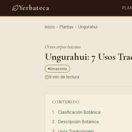
Yerbateca
PLA
Inicio
›
Plantas
›
Ungurahui
Oenocarpus bataua
Ungurahui: 7 Usos Tra
Amazonia
9 min de lectura
CONTENIDO
Clasificación Botánica
Descripción Botánica
Usos Tradicionales