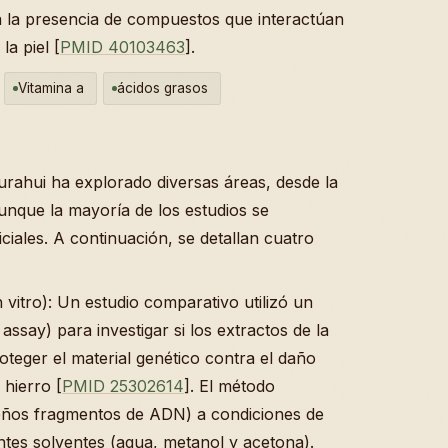
a la presencia de compuestos que interactúan
a piel [
PMID 40103463
].
Vitamina a
ácidos grasos
gurahui ha explorado diversas áreas, desde la
aunque la mayoría de los estudios se
ciales. A continuación, se detallan cuatro
 vitro): Un estudio comparativo utilizó un
say) para investigar si los extractos de la
eger el material genético contra el daño
 hierro [
PMID 25302614
]. El método
eños fragmentos de ADN) a condiciones de
entes solventes (agua, metanol y acetona).