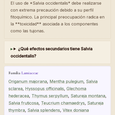
El uso de *Salvia occidentalis* debe realizarse
con extrema precaución debido a su perfil
fitoquímico. La principal preocupación radica en
la **toxicidad** asociada a los componentes
como las tujonas.
¿Qué efectos secundarios tiene Salvia
occidentalis?
Familia
Lamiaceae
Origanum majorana
,
Mentha pulegium
,
Salvia
sclarea
,
Hyssopus officinalis
,
Glechoma
hederacea
,
Thymus serpyllum
,
Satureja montana
,
Salvia fruticosa
,
Teucrium chamaedrys
,
Satureja
thymbra
,
Salvia splendens
,
Vitex doniana