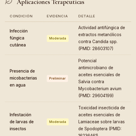
Aplicaciones Terapéuticas
CONDICIÓN
EVIDENCIA
DETALLE
Actividad antifúngica de
Infección
extractos metanólicos
fúngica
Moderada
contra Candida spp.
cutánea
(PMID: 28603107)
Potencial
antimicrobiano de
Presencia de
aceites esenciales de
micobacterias
Preliminar
Salvia contra
en agua
Mycobacterium avium
(PMID: 29604199)
Toxicidad insecticida de
Infestación
aceites esenciales de
de larvas de
Lamiaceae sobre larvas
Moderada
insectos
de Spodoptera (PMID:
16236461)