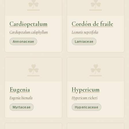
☘
☘
Cardiopetalum
Cordón de fraile
Cardiopetalum calophyllum
Leonotis nepetifolia
Annonaceae
Lamiaceae
☘
☘
Eugenia
Hypericum
Eugenia hiemalis
Hypericum richeri
Myrtaceae
Hypericaceae