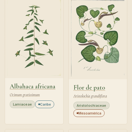
Albahaca africana
Flor de pato
Ocimum gratissimum
Aristolochia grandiflora
Lamiaceae
Caribe
Aristolochiaceae
Mesoamérica