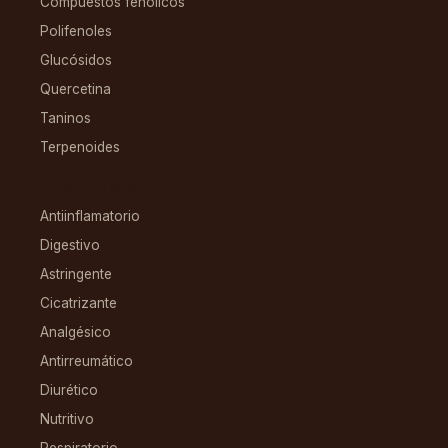
Compuestos fenólicos
Polifenoles
Glucósidos
Quercetina
Taninos
Terpenoides
CONDICIONES
Antiinflamatorio
Digestivo
Astringente
Cicatrizante
Analgésico
Antirreumático
Diurético
Nutritivo