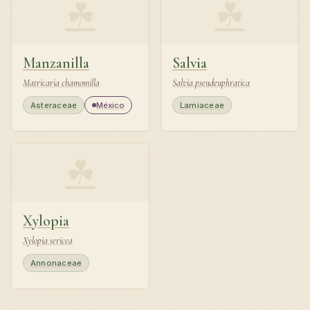
☘
☘
Manzanilla
Salvia
Matricaria chamomilla
Salvia pseudeuphratica
Asteraceae
México
Lamiaceae
☘
Xylopia
Xylopia sericea
Annonaceae