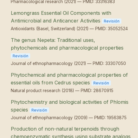
Pharmacological research (2021) — PMID: 33316383
Lemongrass Essential Oil Components with
Antimicrobial and Anticancer Activities
Revisión
Antioxidants (Basel, Switzerland) (2021) — PMID: 35052524
The genus Nepeta: Traditional uses,
phytochemicals and pharmacological properties
Revisión
Journal of ethnopharmacology (2021) — PMID: 33307050
Phytochemical and pharmacological properties of
essential oils from Cedrus species
Revisión
Natural product research (2018) — PMID: 28670915
Phytochemistry and biological activities of Phlomis
species
Revisión
Journal of ethnopharmacology (2009) — PMID: 19563875
Production of non-natural terpenoids through
chemoenzymatic synthesis using substrate analogs