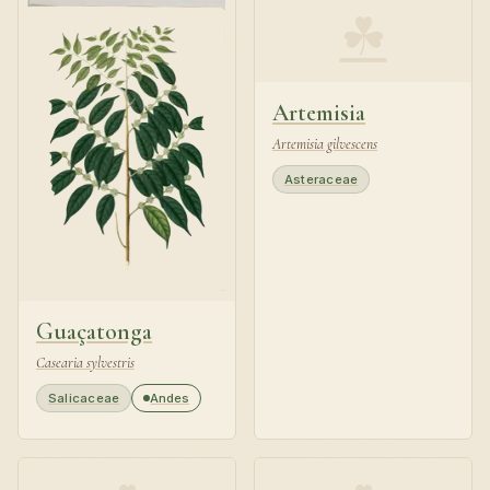
☘
Artemisia
Artemisia gilvescens
Asteraceae
Guaçatonga
Casearia sylvestris
Salicaceae
Andes