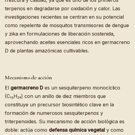
frescura y calidad, ya que es uno de los primeros
terpenos en degradarse por oxidación y calor. Las
investigaciones recientes se centran en su potencial
como repelente de mosquitos transmisores de dengue
y zika en formulaciones de liberación sostenida,
aprovechando aceites esenciales ricos en germacreno
D de plantas amazónicas cultivables.
Mecanismo de acción
El
germacreno D
es un sesquiterpeno monocíclico
(C₁₅H₂₄) con un anillo de diez miembros que
constituye un precursor biosintético clave en la
formación de numerosos sesquiterpenos y
triterpenoides. Su mecanismo de acción biológica es
doble: actúa como
defensa química vegetal
y como