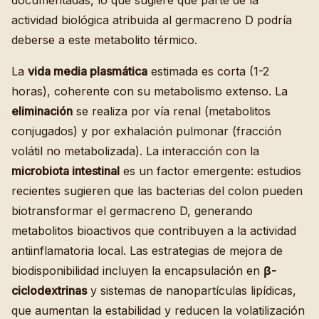
documentadas, lo que sugiere que parte de la
actividad biológica atribuida al germacreno D podría
deberse a este metabolito térmico.
La
vida media plasmática
estimada es corta (1-2
horas), coherente con su metabolismo extenso. La
eliminación
se realiza por vía renal (metabolitos
conjugados) y por exhalación pulmonar (fracción
volátil no metabolizada). La interacción con la
microbiota intestinal
es un factor emergente: estudios
recientes sugieren que las bacterias del colon pueden
biotransformar el germacreno D, generando
metabolitos bioactivos que contribuyen a la actividad
antiinflamatoria local. Las estrategias de mejora de
biodisponibilidad incluyen la encapsulación en
β-
ciclodextrinas
y sistemas de nanopartículas lipídicas,
que aumentan la estabilidad y reducen la volatilización