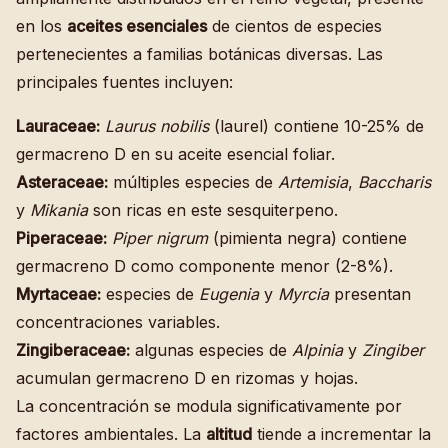
en los
aceites esenciales
de cientos de especies
pertenecientes a familias botánicas diversas. Las
principales fuentes incluyen:
Lauraceae:
Laurus nobilis
(laurel) contiene 10-25% de
germacreno D en su aceite esencial foliar.
Asteraceae:
múltiples especies de
Artemisia
,
Baccharis
y
Mikania
son ricas en este sesquiterpeno.
Piperaceae:
Piper nigrum
(pimienta negra) contiene
germacreno D como componente menor (2-8%).
Myrtaceae:
especies de
Eugenia
y
Myrcia
presentan
concentraciones variables.
Zingiberaceae:
algunas especies de
Alpinia
y
Zingiber
acumulan germacreno D en rizomas y hojas.
La concentración se modula significativamente por
factores ambientales. La
altitud
tiende a incrementar la