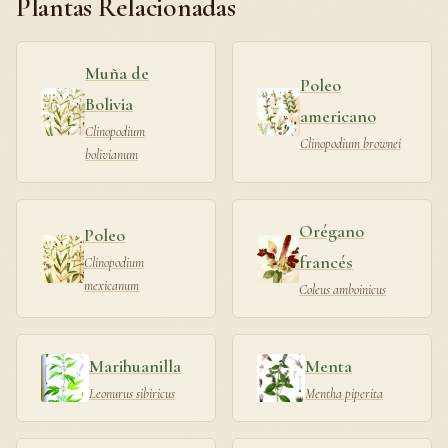
Plantas Relacionadas
Muña de
Poleo
Bolivia
americano
Clinopodium
Clinopodium brownei
bolivianum
Orégano
Poleo
francés
Clinopodium
mexicanum
Coleus amboinicus
Marihuanilla
Menta
Leonurus sibiricus
Mentha piperita