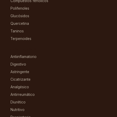
Compuestos fenólicos
Polifenoles
Glucósidos
Quercetina
Taninos
Terpenoides
CONDICIONES
Antiinflamatorio
Digestivo
Astringente
Cicatrizante
Analgésico
Antirreumático
Diurético
Nutritivo