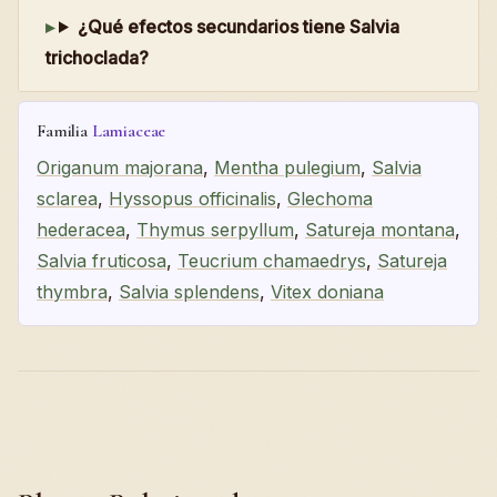
¿Qué efectos secundarios tiene Salvia
trichoclada?
Familia
Lamiaceae
Origanum majorana
,
Mentha pulegium
,
Salvia
sclarea
,
Hyssopus officinalis
,
Glechoma
hederacea
,
Thymus serpyllum
,
Satureja montana
,
Salvia fruticosa
,
Teucrium chamaedrys
,
Satureja
thymbra
,
Salvia splendens
,
Vitex doniana