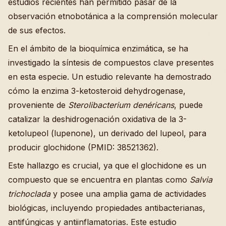
estudios recientes han permitido pasar de la
observación etnobotánica a la comprensión molecular
de sus efectos.
En el ámbito de la bioquímica enzimática, se ha
investigado la síntesis de compuestos clave presentes
en esta especie. Un estudio relevante ha demostrado
cómo la enzima 3-ketosteroid dehydrogenase,
proveniente de
Sterolibacterium denéricans
, puede
catalizar la deshidrogenación oxidativa de la 3-
ketolupeol (lupenone), un derivado del lupeol, para
producir glochidone (PMID: 38521362).
Este hallazgo es crucial, ya que el glochidone es un
compuesto que se encuentra en plantas como
Salvia
trichoclada
y posee una amplia gama de actividades
biológicas, incluyendo propiedades antibacterianas,
antifúngicas y antiinflamatorias. Este estudio