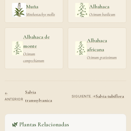
Muña
Albahaca
Minthostachys mollis
Ocimum basilicum
Albahaca de
Albahaca
monte
africana
Ocimum
Ocimum gratissimum
campechianum
Salvia
←
Salvia tubiflora
SIGUIENTE →
ANTERIOR
transsylvanica
🌿 Plantas Relacionadas