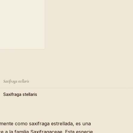
Saxifraga stellaris
Saxifraga stellaris
nmente como saxifraga estrellada, es una
 a la familia Saxifragaceae. Esta especie