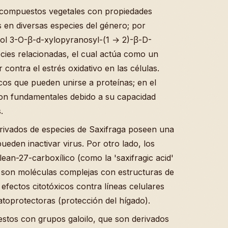
 compuestos vegetales con propiedades
 en diversas especies del género; por
erol 3-O-β-d-xylopyranosyl-(1 → 2)-β-D-
cies relacionadas, el cual actúa como un
contra el estrés oxidativo en las células.
cos que pueden unirse a proteínas; en el
on fundamentales debido a su capacidad
.
erivados de especies de Saxifraga poseen una
 pueden inactivar virus. Por otro lado, los
olean-27-carboxílico (como la 'saxifragic acid'
, son moléculas complejas con estructuras de
efectos citotóxicos contra líneas celulares
toprotectoras (protección del hígado).
estos con grupos galoilo, que son derivados