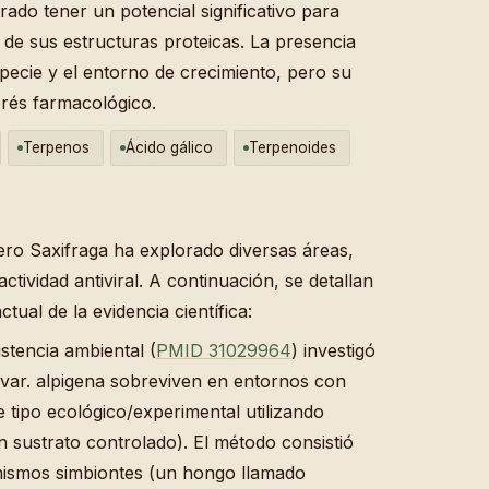
rado tener un potencial significativo para
n de sus estructuras proteicas. La presencia
pecie y el entorno de crecimiento, pero su
erés farmacológico.
Terpenos
Ácido gálico
Terpenoides
nero Saxifraga ha explorado diversas áreas,
actividad antiviral. A continuación, se detallan
tual de la evidencia científica:
stencia ambiental (
PMID 31029964
) investigó
s var. alpigena sobreviven en entornos con
de tipo ecológico/experimental utilizando
 sustrato controlado). El método consistió
nismos simbiontes (un hongo llamado