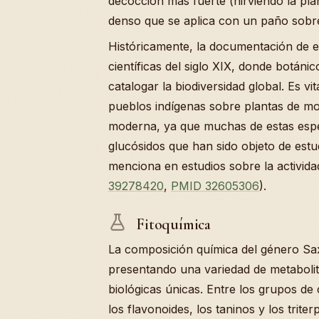
decocción más fuerte (hirviendo la pla
denso que se aplica con un paño sobre 
Históricamente, la documentación de 
científicas del siglo XIX, donde botá
catalogar la biodiversidad global. Es vi
pueblos indígenas sobre plantas de mo
moderna, ya que muchas de estas esp
glucósidos que han sido objeto de estu
menciona en estudios sobre la actividad
39278420
,
PMID 32605306
).
Fitoquímica
La composición química del género Sax
presentando una variedad de metaboli
biológicas únicas. Entre los grupos d
los flavonoides, los taninos y los triter