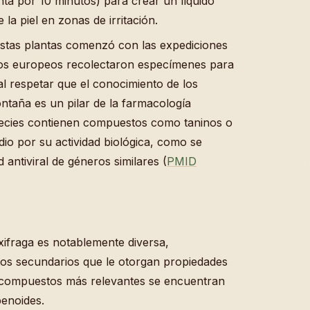
nta por 10 minutos) para crear un líquido
la piel en zonas de irritación.
estas plantas comenzó con las expediciones
nicos europeos recolectaron especímenes para
tal respetar que el conocimiento de los
ntaña es un pilar de la farmacología
ecies contienen compuestos como taninos o
dio por su actividad biológica, como se
 antiviral de géneros similares (
PMID
ifraga es notablemente diversa,
tos secundarios que le otorgan propiedades
e compuestos más relevantes se encuentran
penoides.