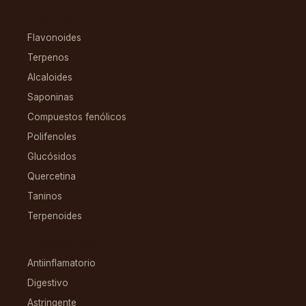
COMPUESTOS
Flavonoides
Terpenos
Alcaloides
Saponinas
Compuestos fenólicos
Polifenoles
Glucósidos
Quercetina
Taninos
Terpenoides
CONDICIONES
Antiinflamatorio
Digestivo
Astringente