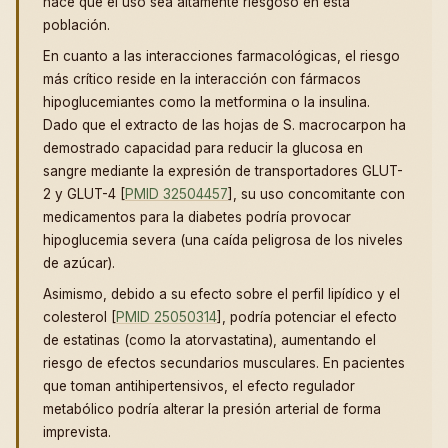
hace que el uso sea altamente riesgoso en esta
población.
En cuanto a las interacciones farmacológicas, el riesgo
más crítico reside en la interacción con fármacos
hipoglucemiantes como la metformina o la insulina.
Dado que el extracto de las hojas de S. macrocarpon ha
demostrado capacidad para reducir la glucosa en
sangre mediante la expresión de transportadores GLUT-
2 y GLUT-4 [
PMID 32504457
], su uso concomitante con
medicamentos para la diabetes podría provocar
hipoglucemia severa (una caída peligrosa de los niveles
de azúcar).
Asimismo, debido a su efecto sobre el perfil lipídico y el
colesterol [
PMID 25050314
], podría potenciar el efecto
de estatinas (como la atorvastatina), aumentando el
riesgo de efectos secundarios musculares. En pacientes
que toman antihipertensivos, el efecto regulador
metabólico podría alterar la presión arterial de forma
imprevista.