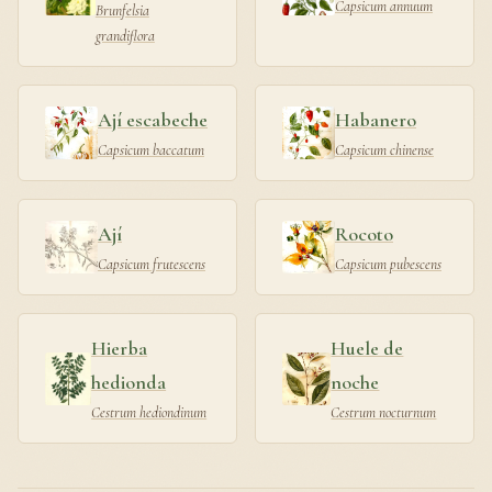
Capsicum annuum
Brunfelsia
grandiflora
Ají escabeche
Habanero
Capsicum baccatum
Capsicum chinense
Ají
Rocoto
Capsicum frutescens
Capsicum pubescens
Hierba
Huele de
hedionda
noche
Cestrum hediondinum
Cestrum nocturnum