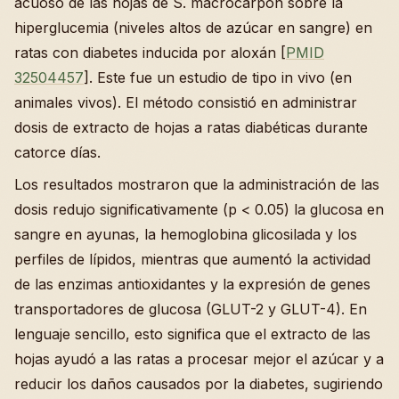
acuoso de las hojas de S. macrocarpon sobre la
hiperglucemia (niveles altos de azúcar en sangre) en
ratas con diabetes inducida por aloxán [
PMID
32504457
]. Este fue un estudio de tipo in vivo (en
animales vivos). El método consistió en administrar
dosis de extracto de hojas a ratas diabéticas durante
catorce días.
Los resultados mostraron que la administración de las
dosis redujo significativamente (p < 0.05) la glucosa en
sangre en ayunas, la hemoglobina glicosilada y los
perfiles de lípidos, mientras que aumentó la actividad
de las enzimas antioxidantes y la expresión de genes
transportadores de glucosa (GLUT-2 y GLUT-4). En
lenguaje sencillo, esto significa que el extracto de las
hojas ayudó a las ratas a procesar mejor el azúcar y a
reducir los daños causados por la diabetes, sugiriendo