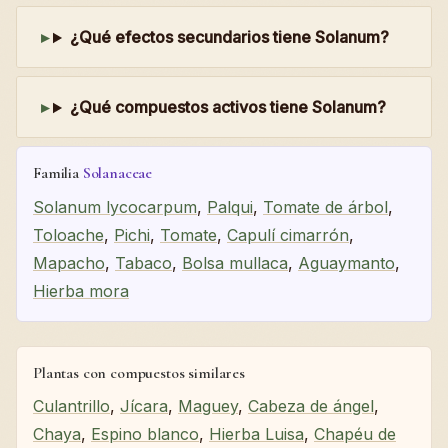
¿Qué efectos secundarios tiene Solanum?
¿Qué compuestos activos tiene Solanum?
Familia
Solanaceae
Solanum lycocarpum
,
Palqui
,
Tomate de árbol
,
Toloache
,
Pichi
,
Tomate
,
Capulí cimarrón
,
Mapacho
,
Tabaco
,
Bolsa mullaca
,
Aguaymanto
,
Hierba mora
Plantas con compuestos similares
Culantrillo
,
Jícara
,
Maguey
,
Cabeza de ángel
,
Chaya
,
Espino blanco
,
Hierba Luisa
,
Chapéu de