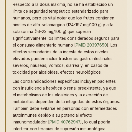
Respecto a la dosis máxima, no se ha establecido un
límite de seguridad terapéutico estandarizado para
humanos, pero es vital notar que los frutos contienen
niveles de alfa-solamargina (124-197 mg/100 g) y alfa-
solasonina (16-23 mg/100 g) que superan
significativamente los límites considerados seguros para
el consumo alimentario humano [
PMID 20397650
]. Los
efectos secundarios de la ingesta de estos niveles
elevados pueden incluir trastornos gastrointestinales
severos, náuseas, vómitos, diarrea y, en casos de
toxicidad por alcaloides, efectos neurológicos.
Las contraindicaciones específicas incluyen pacientes
con insuficiencia hepática o renal preexistente, ya que
el metabolismo de los alcaloides y la excreción de
metabolitos dependen de la integridad de estos órganos.
También debe evitarse en personas con enfermedades
autoinmunes debido a su potencial efecto
inmunomodulador [
PMID 40762947
], lo cual podría
interferir con terapias de supresión inmunológica.