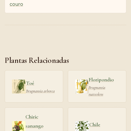
couro
Plantas Relacionadas
Floripondio
Toé
Brugmansia
Brugmansia arborea
suaveolens
Chiric
Chile
sanango