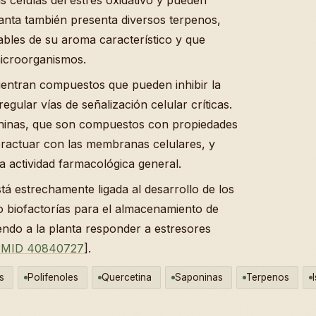
lanta también presenta diversos terpenos,
bles de su aroma característico y que
microorganismos.
cuentran compuestos que pueden inhibir la
egular vías de señalización celular críticas.
ninas, que son compuestos con propiedades
teractuar con las membranas celulares, y
a actividad farmacológica general.
á estrechamente ligada al desarrollo de los
 biofactorías para el almacenamiento de
endo a la planta responder a estresores
MID 40840727
].
s
Polifenoles
Quercetina
Saponinas
Terpenos