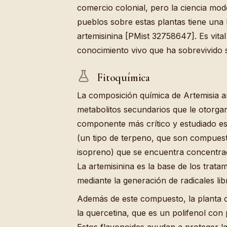
comercio colonial, pero la ciencia mod
pueblos sobre estas plantas tiene una 
artemisinina [PMist 32758647]. Es vita
conocimiento vivo que ha sobrevivido s
Fitoquímica
La composición química de Artemisia 
metabolitos secundarios que le otorgan 
componente más crítico y estudiado es 
(un tipo de terpeno, que son compuest
isopreno) que se encuentra concentrad
La artemisinina es la base de los trat
mediante la generación de radicales lib
Además de este compuesto, la planta 
la quercetina, que es un polifenol con 
Estos flavonoides ayudan a proteger la