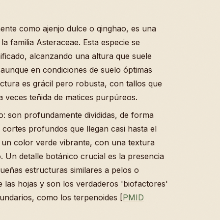
nte como ajenjo dulce o qinghao, es una
la familia Asteraceae. Esta especie se
ificado, alcanzando una altura que suele
, aunque en condiciones de suelo óptimas
tura es grácil pero robusta, con tallos que
a veces teñida de matices purpúreos.
vo: son profundamente divididas, de forma
en cortes profundos que llegan casi hasta el
e un color verde vibrante, con una textura
. Un detalle botánico crucial es la presencia
ueñas estructuras similares a pelos o
e las hojas y son los verdaderos 'biofactores'
cundarios, como los terpenoides [
PMID