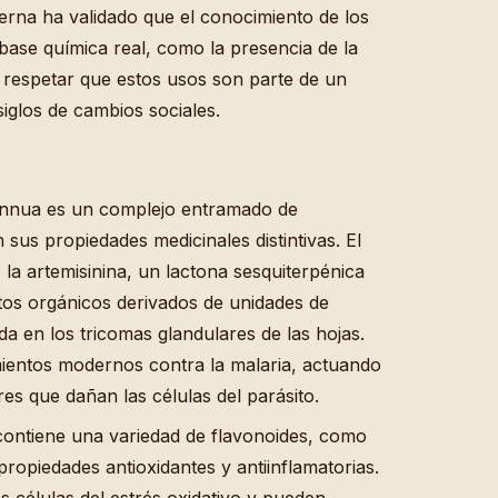
erna ha validado que el conocimiento de los
base química real, como la presencia de la
l respetar que estos usos son parte de un
iglos de cambios sociales.
annua es un complejo entramado de
sus propiedades medicinales distintivas. El
la artemisinina, un lactona sesquiterpénica
os orgánicos derivados de unidades de
a en los tricomas glandulares de las hojas.
amientos modernos contra la malaria, actuando
res que dañan las células del parásito.
contiene una variedad de flavonoides, como
propiedades antioxidantes y antiinflamatorias.
s células del estrés oxidativo y pueden