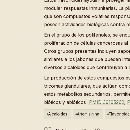
modular respuestas inmunitarias. La p
que son compuestos volátiles responsa
poseen actividades biológicas contra 
En el grupo de los polifenoles, se en
proliferación de células cancerosas al r
Otros grupos presentes incluyen sapo
similares a los jabones que pueden in
diversos alcaloides que contribuyen a l
La producción de estos compuestos est
tricomas glandulares, que actúan como
estos metabolitos secundarios, permiti
bióticos y abióticos [
PMID 39105262
,
P
Alcaloides
Artemisinina
Flavonoide