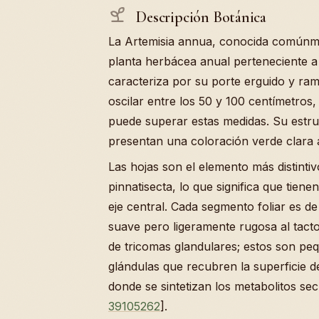
Descripción Botánica
La Artemisia annua, conocida comúnme
planta herbácea anual perteneciente a 
caracteriza por su porte erguido y ram
oscilar entre los 50 y 100 centímetros
puede superar estas medidas. Su estruc
presentan una coloración verde clara 
Las hojas son el elemento más distinti
pinnatisecta, lo que significa que tien
eje central. Cada segmento foliar es d
suave pero ligeramente rugosa al tacto
de tricomas glandulares; estos son peq
glándulas que recubren la superficie d
donde se sintetizan los metabolitos se
39105262
].