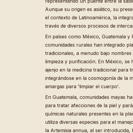
representando un puente entre la sabi
Aunque su origen es asiático, su pres
el contexto de Latinoamérica, la integ
través de diversos procesos de interc
En países como México, Guatemala y P
comunidades rurales han integrado pla
tradicionales, a menudo bajo nombres 
limpieza y purificación. En México, s
ajenjo en la medicina tradicional para 
integrándose en la cosmogonía de la me
amargas para 'limpiar el cuerpo'.
En Guatemala, comunidades mayas han 
para tratar afecciones de la piel y par
químicas naturales presentes en la plan
utiliza diversas especies para el manej
la Artemisia annua, al ser introducida