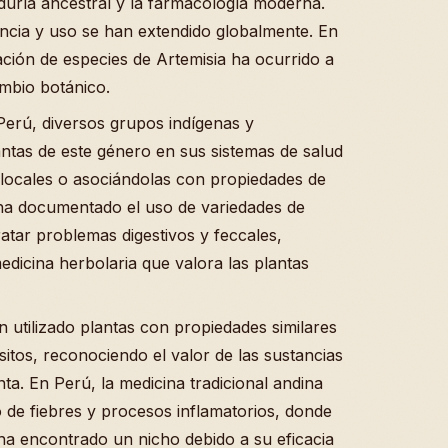
duría ancestral y la farmacología moderna.
encia y uso se han extendido globalmente. En
ración de especies de Artemisia ha ocurrido a
ambio botánico.
erú, diversos grupos indígenas y
ntas de este género en sus sistemas de salud
locales o asociándolas con propiedades de
e ha documentado el uso de variedades de
tratar problemas digestivos y feccales,
dicina herbolaria que valora las plantas
utilizado plantas con propiedades similares
ásitos, reconociendo el valor de las sustancias
ta. En Perú, la medicina tradicional andina
o de fiebres y procesos inflamatorios, donde
, ha encontrado un nicho debido a su eficacia