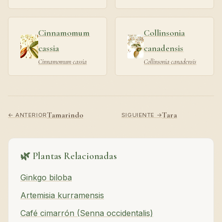
Cinnamomum
Collinsonia
cassia
canadensis
Cinnamomum cassia
Collinsonia canadensis
Tamarindo
Tara
← ANTERIOR
SIGUIENTE →
🌿 Plantas Relacionadas
Ginkgo biloba
Artemisia kurramensis
Café cimarrón (Senna occidentalis)