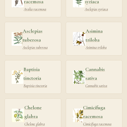
racemosa
syriaca
Aralia racemosa
Asclepias syriaca
Asclepias
Asimina
tuberosa
triloba
Asclepias tuberosa
Asimina triloba
Baptisia
Cannabis
tinctoria
sativa
Baptisia tinctoria
Cannabis sativa
Chelone
Cimicifuga
glabra
racemosa
Chelone glabra
Cimicifuga racemosa