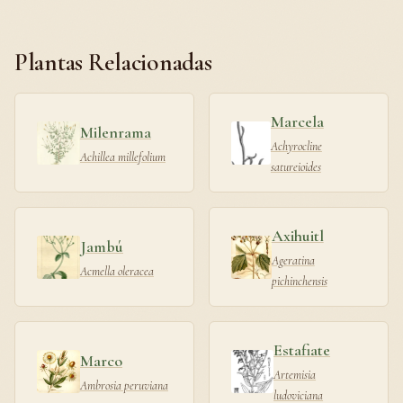
Plantas Relacionadas
Marcela
Milenrama
Achyrocline
Achillea millefolium
satureioides
Axihuitl
Jambú
Ageratina
Acmella oleracea
pichinchensis
Estafiate
Marco
Artemisia
Ambrosia peruviana
ludoviciana