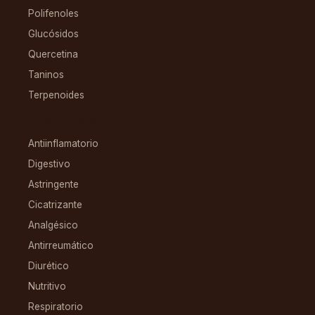
Polifenoles
Glucósidos
Quercetina
Taninos
Terpenoides
CONDICIONES
Antiinflamatorio
Digestivo
Astringente
Cicatrizante
Analgésico
Antirreumático
Diurético
Nutritivo
Respiratorio