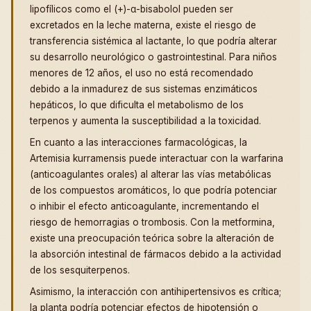
lipofílicos como el (+)-α-bisabolol pueden ser
excretados en la leche materna, existe el riesgo de
transferencia sistémica al lactante, lo que podría alterar
su desarrollo neurológico o gastrointestinal. Para niños
menores de 12 años, el uso no está recomendado
debido a la inmadurez de sus sistemas enzimáticos
hepáticos, lo que dificulta el metabolismo de los
terpenos y aumenta la susceptibilidad a la toxicidad.
En cuanto a las interacciones farmacológicas, la
Artemisia kurramensis puede interactuar con la warfarina
(anticoagulantes orales) al alterar las vías metabólicas
de los compuestos aromáticos, lo que podría potenciar
o inhibir el efecto anticoagulante, incrementando el
riesgo de hemorragias o trombosis. Con la metformina,
existe una preocupación teórica sobre la alteración de
la absorción intestinal de fármacos debido a la actividad
de los sesquiterpenos.
Asimismo, la interacción con antihipertensivos es crítica;
la planta podría potenciar efectos de hipotensión o