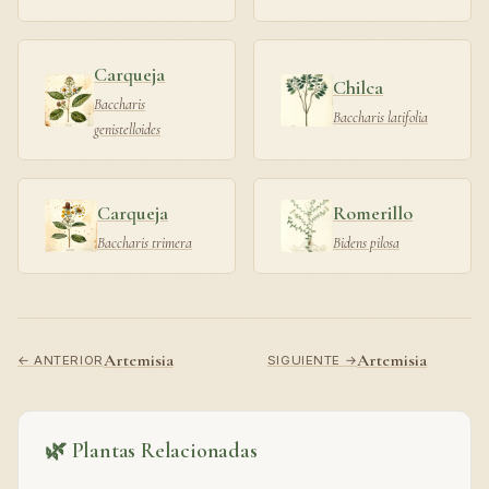
Carqueja
Chilca
Baccharis
Baccharis latifolia
genistelloides
Carqueja
Romerillo
Baccharis trimera
Bidens pilosa
Artemisia
Artemisia
← ANTERIOR
SIGUIENTE →
🌿 Plantas Relacionadas