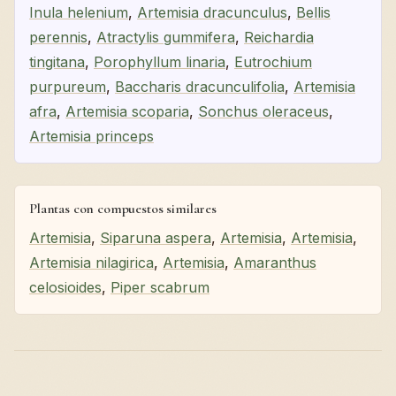
Inula helenium
,
Artemisia dracunculus
,
Bellis
perennis
,
Atractylis gummifera
,
Reichardia
tingitana
,
Porophyllum linaria
,
Eutrochium
purpureum
,
Baccharis dracunculifolia
,
Artemisia
afra
,
Artemisia scoparia
,
Sonchus oleraceus
,
Artemisia princeps
Plantas con compuestos similares
Artemisia
,
Siparuna aspera
,
Artemisia
,
Artemisia
,
Artemisia nilagirica
,
Artemisia
,
Amaranthus
celosioides
,
Piper scabrum