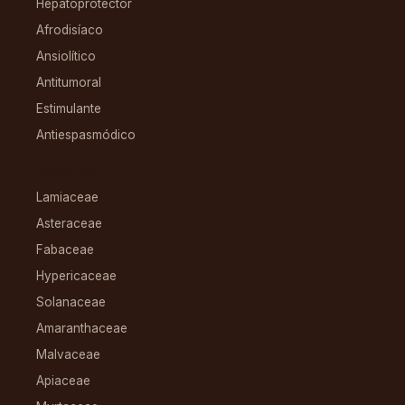
Hepatoprotector
Afrodisíaco
Ansiolítico
Antitumoral
Estimulante
Antiespasmódico
FAMILIAS
Lamiaceae
Asteraceae
Fabaceae
Hypericaceae
Solanaceae
Amaranthaceae
Malvaceae
Apiaceae