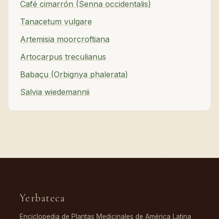
Café cimarrón (Senna occidentalis)
Tanacetum vulgare
Artemisia moorcroftiana
Artocarpus treculianus
Babaçu (Orbignya phalerata)
Salvia wiedemannii
Yerbateca
Enciclopedia de Plantas Medicinales de América Latina