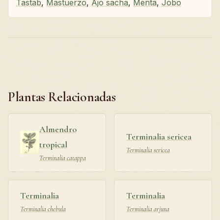
Tastab
,
Mastuerzo
,
Ajo sacha
,
Menta
,
Jobo
Plantas Relacionadas
Almendro
Terminalia sericea
tropical
Terminalia sericea
Terminalia catappa
Terminalia
Terminalia
Terminalia chebula
Terminalia arjuna