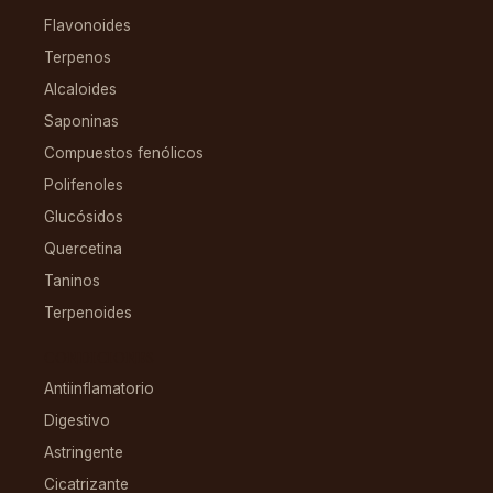
Flavonoides
Terpenos
Alcaloides
Saponinas
Compuestos fenólicos
Polifenoles
Glucósidos
Quercetina
Taninos
Terpenoides
CONDICIONES
Antiinflamatorio
Digestivo
Astringente
Cicatrizante