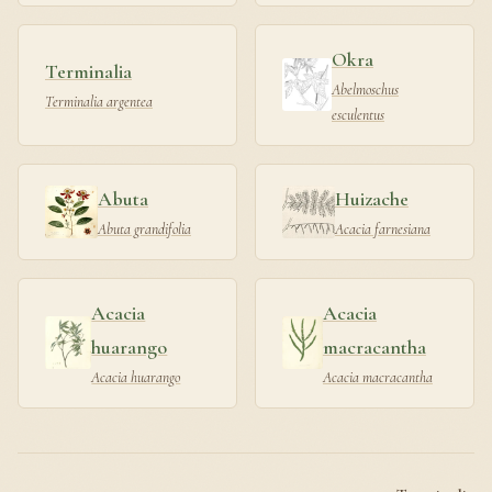
Okra
Terminalia
Abelmoschus
Terminalia argentea
esculentus
Abuta
Huizache
Abuta grandifolia
Acacia farnesiana
Acacia
Acacia
huarango
macracantha
Acacia huarango
Acacia macracantha