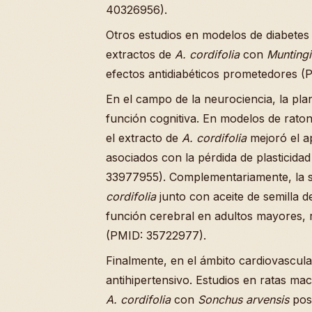
40326956).
Otros estudios en modelos de diabetes
extractos de
A. cordifolia
con
Muntingi
efectos antidiabéticos prometedores 
En el campo de la neurociencia, la pla
función cognitiva. En modelos de rat
el extracto de
A. cordifolia
mejoró el ap
asociados con la pérdida de plasticida
33977955). Complementariamente, la 
cordifolia
junto con aceite de semilla 
función cerebral en adultos mayores, r
(PMID: 35722977).
Finalmente, en el ámbito cardiovascula
antihipertensivo. Estudios en ratas m
A. cordifolia
con
Sonchus arvensis
pose