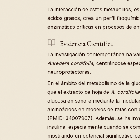
La interacción de estos metabolitos, e
ácidos grasos, crea un perfil fitoquími
enzimáticas críticas en procesos de en
Evidencia Científica
La investigación contemporánea ha vali
Anredera cordifolia
, centrándose espe
neuroprotectoras.
En el ámbito del metabolismo de la gl
que el extracto de hoja de
A. cordifolia
glucosa en sangre mediante la modulac
aminoácidos en modelos de ratas con di
(PMID: 34007967). Además, se ha inves
insulina, especialmente cuando se co
mostrando un potencial significativo par