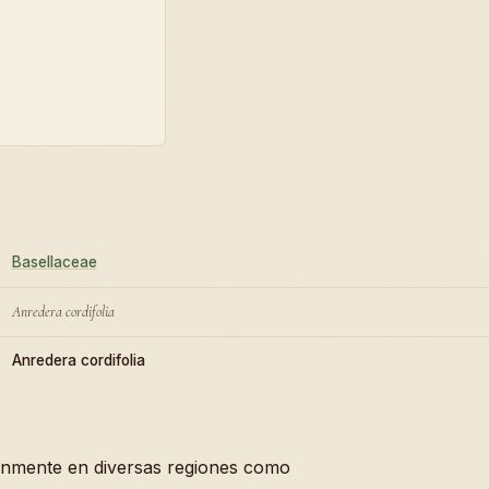
Basellaceae
Anredera cordifolia
Anredera cordifolia
nmente en diversas regiones como