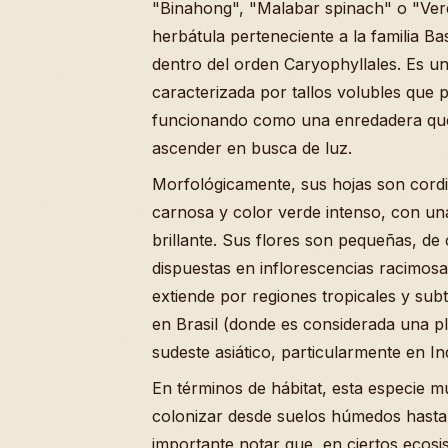
"Binahong", "Malabar spinach" o "Ver
herbátula perteneciente a la familia B
dentro del orden Caryophyllales. Es un
caracterizada por tallos volubles que 
funcionando como una enredadera que 
ascender en busca de luz.
Morfológicamente, sus hojas son cordi
carnosa y color verde intenso, con una
brillante. Sus flores son pequeñas, de
dispuestas en inflorescencias racimosa
extiende por regiones tropicales y su
en Brasil (donde es considerada una pl
sudeste asiático, particularmente en I
En términos de hábitat, esta especie m
colonizar desde suelos húmedos hasta
importante notar que, en ciertos ecosi