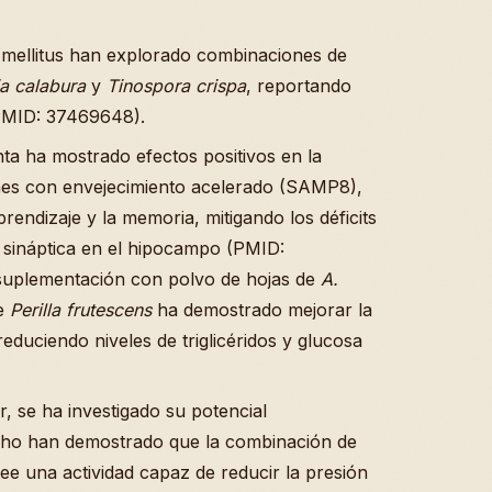
 mellitus han explorado combinaciones de
a calabura
y
Tinospora crispa
, reportando
(PMID: 37469648).
nta ha mostrado efectos positivos en la
ones con envejecimiento acelerado (SAMP8),
rendizaje y la memoria, mitigando los déficits
d sináptica en el hipocampo (PMID:
suplementación con polvo de hojas de
A.
de
Perilla frutescens
ha demostrado mejorar la
educiendo niveles de triglicéridos y glucosa
r, se ha investigado su potencial
acho han demostrado que la combinación de
e una actividad capaz de reducir la presión