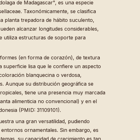
dolaga de Madagascar", es una especie
asellaceae. Taxonómicamente, se clasifica
a planta trepadora de hábito suculento,
pueden alcanzar longitudes considerables,
utiliza estructuras de soporte para
formes (en forma de corazón), de textura
 superficie lisa que le confiere un aspecto
 coloración blanquecina o verdosa,
s. Aunque su distribución geográfica se
btropicales, tiene una presencia muy marcada
anta alimenticia no convencional) y en el
ndonesia (PMID: 31109101).
uestra una gran versatilidad, pudiendo
 entornos ornamentales. Sin embargo, es
stemas, su capacidad de crecimiento es tan