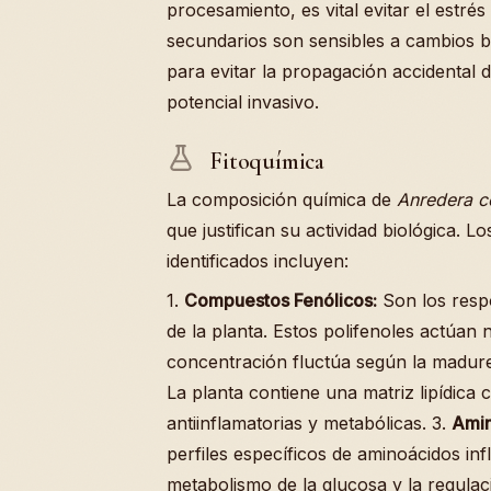
procesamiento, es vital evitar el estré
secundarios son sensibles a cambios br
para evitar la propagación accidental 
potencial invasivo.
Fitoquímica
La composición química de
Anredera co
que justifican su actividad biológica. 
identificados incluyen:
1.
Compuestos Fenólicos:
Son los respo
de la planta. Estos polifenoles actúan n
concentración fluctúa según la madure
La planta contiene una matriz lipídica
antiinflamatorias y metabólicas. 3.
Amin
perfiles específicos de aminoácidos in
metabolismo de la glucosa y la regulac