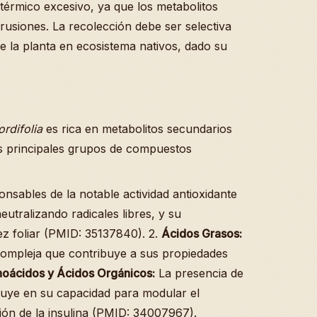
s térmico excesivo, ya que los metabolitos
usiones. La recolección debe ser selectiva
de la planta en ecosistema nativos, dado su
rdifolia
es rica en metabolitos secundarios
Los principales grupos de compuestos
nsables de la notable actividad antioxidante
eutralizando radicales libres, y su
z foliar (PMID: 35137840). 2.
Ácidos Grasos:
 compleja que contribuye a sus propiedades
oácidos y Ácidos Orgánicos:
La presencia de
fluye en su capacidad para modular el
ión de la insulina (PMID: 34007967).