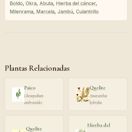
Boldo
,
Okra
,
Abuta
,
Hierba del cáncer
,
Milenrama
,
Marcela
,
Jambú
,
Culantrillo
Plantas Relacionadas
Paico
Quelite
Chenopodium
Amaranthus
ambrosioides
hybridus
Hierba del
Quelite