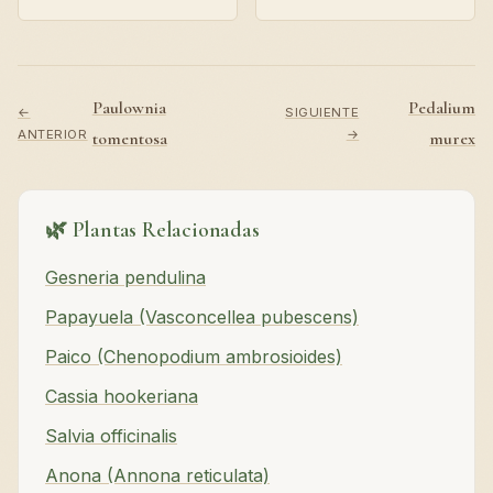
Paulownia
Pedalium
←
SIGUIENTE
ANTERIOR
→
tomentosa
murex
🌿 Plantas Relacionadas
Gesneria pendulina
Papayuela (Vasconcellea pubescens)
Paico (Chenopodium ambrosioides)
Cassia hookeriana
Salvia officinalis
Anona (Annona reticulata)