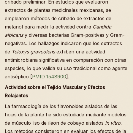
cribado preliminar. En estudios que evaluaron
extractos de plantas medicinales mexicanas, se
emplearon métodos de cribado de extractos de
metanol para medir la actividad contra
Candida
albicans
y diversas bacterias Gram-positivas y Gram-
negativas. Los hallazgos indicaron que los extractos
de
Teloxys graveolens
exhiben una actividad
antimicrobiana significativa en comparación con otras
especies, lo que valida su uso tradicional como agente
antiséptico [
PMID 1548900
].
Actividad sobre el Tejido Muscular y Efectos
Relajantes
La farmacología de los flavonoides aislados de las
hojas de la planta ha sido estudiada mediante modelos
de músculo liso de íleon de cobayo aislados
in vitro
.
Los métodos consistieron en evaluar los efectos de la