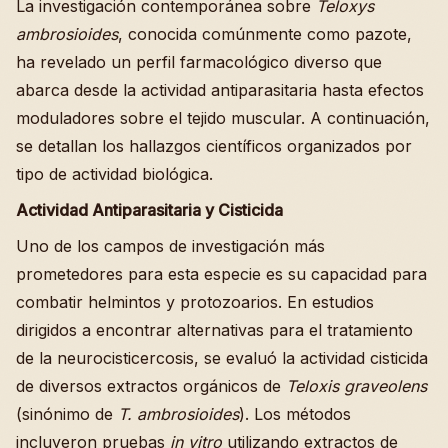
La investigación contemporánea sobre
Teloxys
ambrosioides
, conocida comúnmente como pazote,
ha revelado un perfil farmacológico diverso que
abarca desde la actividad antiparasitaria hasta efectos
moduladores sobre el tejido muscular. A continuación,
se detallan los hallazgos científicos organizados por
tipo de actividad biológica.
Actividad Antiparasitaria y Cisticida
Uno de los campos de investigación más
prometedores para esta especie es su capacidad para
combatir helmintos y protozoarios. En estudios
dirigidos a encontrar alternativas para el tratamiento
de la neurocisticercosis, se evaluó la actividad cisticida
de diversos extractos orgánicos de
Teloxis graveolens
(sinónimo de
T. ambrosioides
). Los métodos
incluyeron pruebas
in vitro
utilizando extractos de