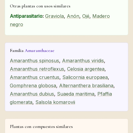
Otras plantas con usos similares
Antiparasitario
:
Graviola
,
Anón
,
Ojé
,
Madero
negro
Familia
Amaranthaceae
Amaranthus spinosus
,
Amaranthus viridis
,
Amaranthus retroflexus
,
Celosia argentea
,
Amaranthus cruentus
,
Salicornia europaea
,
Gomphrena globosa
,
Alternanthera brasiliana
,
Amaranthus dubius
,
Suaeda maritima
,
Pfaffia
glomerata
,
Salsola komarovii
Plantas con compuestos similares