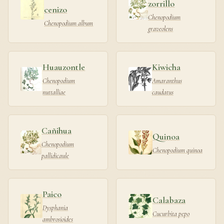
zorrillo
cenizo
Chenopodium
Chenopodium album
graveolens
Huauzontle
Kiwicha
Chenopodium
Amaranthus
nuttalliae
caudatus
Cañihua
Quinoa
Chenopodium
Chenopodium quinoa
pallidicaule
Paico
Calabaza
Dysphania
Cucurbita pepo
ambrosioides