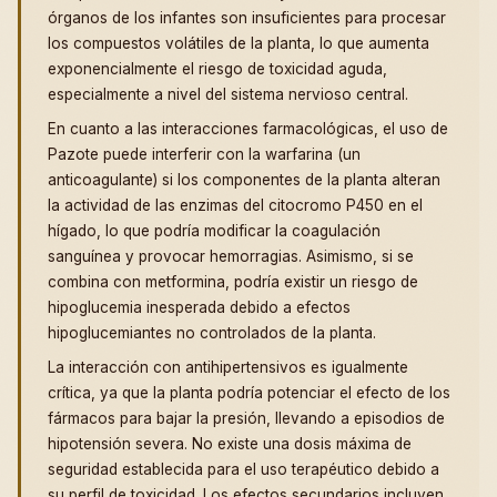
órganos de los infantes son insuficientes para procesar
los compuestos volátiles de la planta, lo que aumenta
exponencialmente el riesgo de toxicidad aguda,
especialmente a nivel del sistema nervioso central.
En cuanto a las interacciones farmacológicas, el uso de
Pazote puede interferir con la warfarina (un
anticoagulante) si los componentes de la planta alteran
la actividad de las enzimas del citocromo P450 en el
hígado, lo que podría modificar la coagulación
sanguínea y provocar hemorragias. Asimismo, si se
combina con metformina, podría existir un riesgo de
hipoglucemia inesperada debido a efectos
hipoglucemiantes no controlados de la planta.
La interacción con antihipertensivos es igualmente
crítica, ya que la planta podría potenciar el efecto de los
fármacos para bajar la presión, llevando a episodios de
hipotensión severa. No existe una dosis máxima de
seguridad establecida para el uso terapéutico debido a
su perfil de toxicidad. Los efectos secundarios incluyen