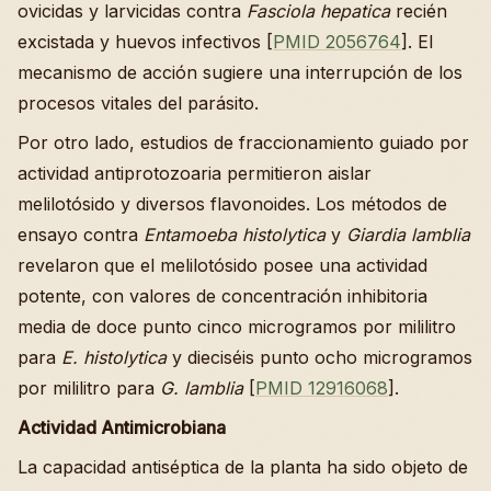
ovicidas y larvicidas contra
Fasciola hepatica
recién
excistada y huevos infectivos [
PMID 2056764
]. El
mecanismo de acción sugiere una interrupción de los
procesos vitales del parásito.
Por otro lado, estudios de fraccionamiento guiado por
actividad antiprotozoaria permitieron aislar
melilotósido y diversos flavonoides. Los métodos de
ensayo contra
Entamoeba histolytica
y
Giardia lamblia
revelaron que el melilotósido posee una actividad
potente, con valores de concentración inhibitoria
media de doce punto cinco microgramos por mililitro
para
E. histolytica
y dieciséis punto ocho microgramos
por mililitro para
G. lamblia
[
PMID 12916068
].
Actividad Antimicrobiana
La capacidad antiséptica de la planta ha sido objeto de