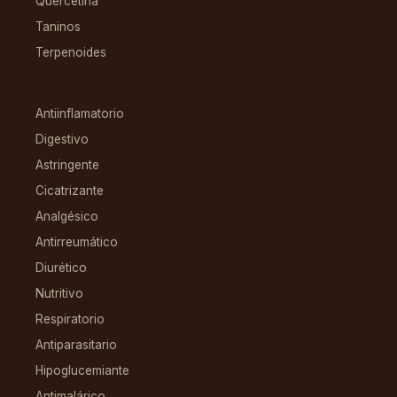
Quercetina
Taninos
Terpenoides
CONDICIONES
Antiinflamatorio
Digestivo
Astringente
Cicatrizante
Analgésico
Antirreumático
Diurético
Nutritivo
Respiratorio
Antiparasitario
Hipoglucemiante
Antimalárico