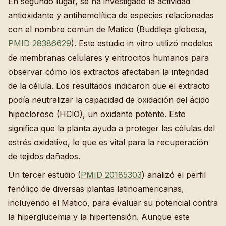
En segundo lugar, se ha investigado la actividad
antioxidante y antihemolítica de especies relacionadas
con el nombre común de Matico (Buddleja globosa,
PMID 28386629
). Este estudio in vitro utilizó modelos
de membranas celulares y eritrocitos humanos para
observar cómo los extractos afectaban la integridad
de la célula. Los resultados indicaron que el extracto
podía neutralizar la capacidad de oxidación del ácido
hipocloroso (HClO), un oxidante potente. Esto
significa que la planta ayuda a proteger las células del
estrés oxidativo, lo que es vital para la recuperación
de tejidos dañados.
Un tercer estudio (
PMID 20185303
) analizó el perfil
fenólico de diversas plantas latinoamericanas,
incluyendo el Matico, para evaluar su potencial contra
la hiperglucemia y la hipertensión. Aunque este