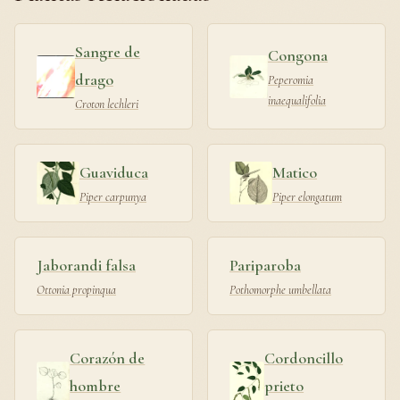
Sangre de
Congona
drago
Peperomia
inaequalifolia
Croton lechleri
Guaviduca
Matico
Piper carpunya
Piper elongatum
Jaborandi falsa
Pariparoba
Ottonia propinqua
Pothomorphe umbellata
Corazón de
Cordoncillo
hombre
prieto