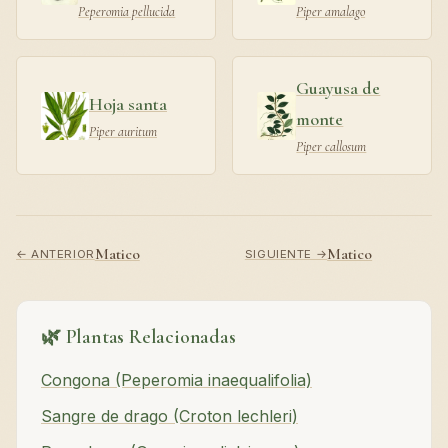
Peperomia pellucida
Piper amalago
Guayusa de
Hoja santa
monte
Piper auritum
Piper callosum
Matico
Matico
← ANTERIOR
SIGUIENTE →
🌿 Plantas Relacionadas
Congona (Peperomia inaequalifolia)
Sangre de drago (Croton lechleri)