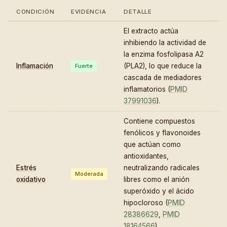
CONDICIÓN
EVIDENCIA
DETALLE
El extracto actúa
inhibiendo la actividad de
la enzima fosfolipasa A2
Inflamación
(PLA2), lo que reduce la
Fuerte
cascada de mediadores
inflamatorios (
PMID
37991036
).
Contiene compuestos
fenólicos y flavonoides
que actúan como
antioxidantes,
Estrés
neutralizando radicales
Moderada
oxidativo
libres como el anión
superóxido y el ácido
hipocloroso (
PMID
28386629
,
PMID
18164566
).