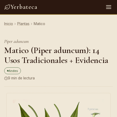
Yerbateca
Inicio
›
Plantas
›
Matico
Piper aduncum
Matico (Piper aduncum): 14
Usos Tradicionales + Evidencia
Andes
9 min de lectura