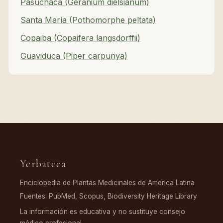
Pasuchaca (Geranium dielsianum)
Santa María (Pothomorphe peltata)
Copaiba (Copaifera langsdorffii)
Guaviduca (Piper carpunya)
Yerbateca
Enciclopedia de Plantas Medicinales de América Latina
Fuentes: PubMed, Scopus, Biodiversity Heritage Library
La información es educativa y no sustituye consejo