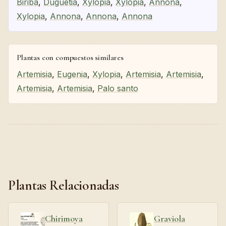
Biribá
,
Duguetia
,
Xylopia
,
Xylopia
,
Annona
,
Xylopia
,
Annona
,
Annona
,
Annona
Plantas con compuestos similares
Artemisia
,
Eugenia
,
Xylopia
,
Artemisia
,
Artemisia
,
Artemisia
,
Artemisia
,
Palo santo
Plantas Relacionadas
Chirimoya
Graviola