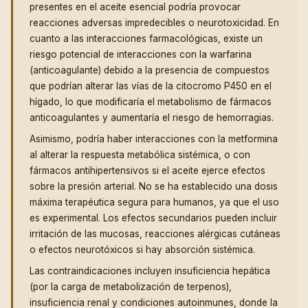
presentes en el aceite esencial podría provocar
reacciones adversas impredecibles o neurotoxicidad. En
cuanto a las interacciones farmacológicas, existe un
riesgo potencial de interacciones con la warfarina
(anticoagulante) debido a la presencia de compuestos
que podrían alterar las vías de la citocromo P450 en el
hígado, lo que modificaría el metabolismo de fármacos
anticoagulantes y aumentaría el riesgo de hemorragias.
Asimismo, podría haber interacciones con la metformina
al alterar la respuesta metabólica sistémica, o con
fármacos antihipertensivos si el aceite ejerce efectos
sobre la presión arterial. No se ha establecido una dosis
máxima terapéutica segura para humanos, ya que el uso
es experimental. Los efectos secundarios pueden incluir
irritación de las mucosas, reacciones alérgicas cutáneas
o efectos neurotóxicos si hay absorción sistémica.
Las contraindicaciones incluyen insuficiencia hepática
(por la carga de metabolización de terpenos),
insuficiencia renal y condiciones autoinmunes, donde la