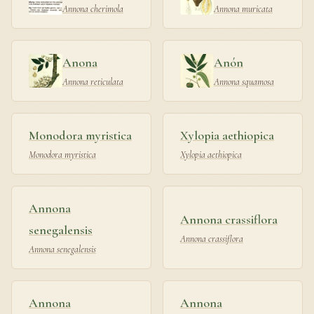
Annona cherimola
Annona muricata
Anona
Anón
Annona reticulata
Annona squamosa
Monodora myristica
Xylopia aethiopica
Monodora myristica
Xylopia aethiopica
Annona
Annona crassiflora
senegalensis
Annona crassiflora
Annona senegalensis
Annona
Annona