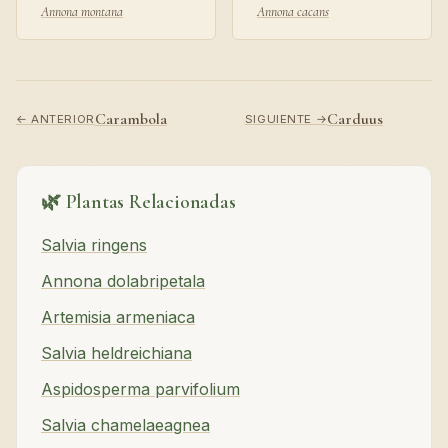
Annona montana
Annona cacans
Carambola
Carduus
← ANTERIOR
SIGUIENTE →
🌿 Plantas Relacionadas
Salvia ringens
Annona dolabripetala
Artemisia armeniaca
Salvia heldreichiana
Aspidosperma parvifolium
Salvia chamelaeagnea