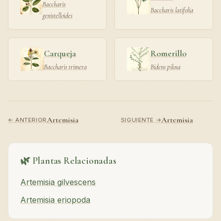
Baccharis
Baccharis latifolia
genistelloides
Carqueja
Romerillo
Baccharis trimera
Bidens pilosa
Artemisia
Artemisia
← ANTERIOR
SIGUIENTE →
🌿 Plantas Relacionadas
Artemisia gilvescens
Artemisia eriopoda