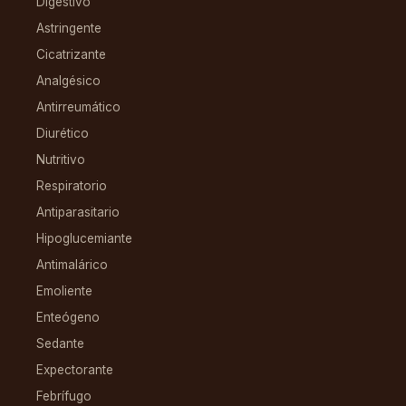
Digestivo
Astringente
Cicatrizante
Analgésico
Antirreumático
Diurético
Nutritivo
Respiratorio
Antiparasitario
Hipoglucemiante
Antimalárico
Emoliente
Enteógeno
Sedante
Expectorante
Febrífugo