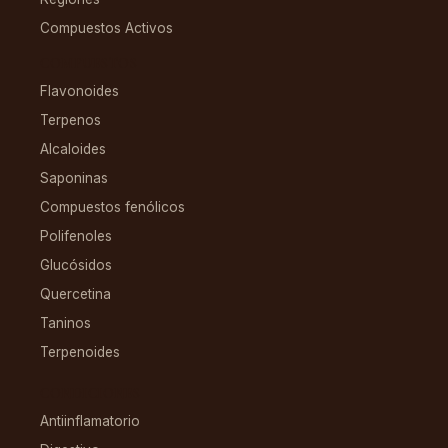
Compuestos Activos
COMPUESTOS
Flavonoides
Terpenos
Alcaloides
Saponinas
Compuestos fenólicos
Polifenoles
Glucósidos
Quercetina
Taninos
Terpenoides
CONDICIONES
Antiinflamatorio