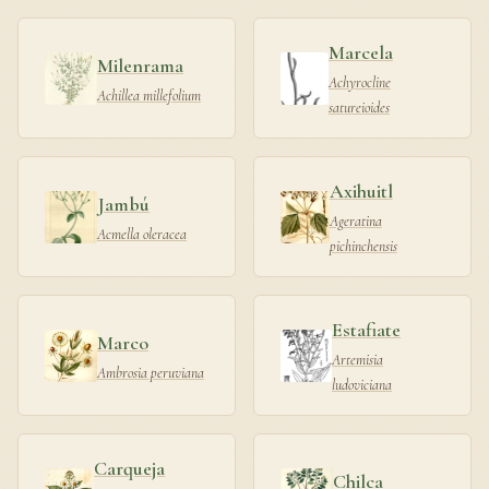
Marcela
Milenrama
Achyrocline
Achillea millefolium
satureioides
Axihuitl
Jambú
Ageratina
Acmella oleracea
pichinchensis
Estafiate
Marco
Artemisia
Ambrosia peruviana
ludoviciana
Carqueja
Chilca