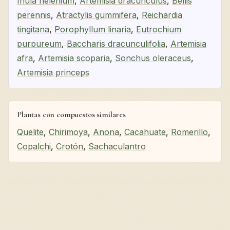
Inula helenium
,
Artemisia dracunculus
,
Bellis
perennis
,
Atractylis gummifera
,
Reichardia
tingitana
,
Porophyllum linaria
,
Eutrochium
purpureum
,
Baccharis dracunculifolia
,
Artemisia
afra
,
Artemisia scoparia
,
Sonchus oleraceus
,
Artemisia princeps
Plantas con compuestos similares
Quelite
,
Chirimoya
,
Anona
,
Cacahuate
,
Romerillo
,
Copalchi
,
Crotón
,
Sachaculantro