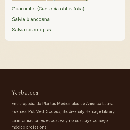
Guarumbo (Cecropia obtusifolia)
Salvia blancoana
Salvia sclareopsis
Yerbateca
Enciclopedia de Plantas Medicinales de América Latina
Fuentes: PubMed, Scopus, Biodiversity Heritage Library
La información es educativa y no sustituye consejo
médico profesional.