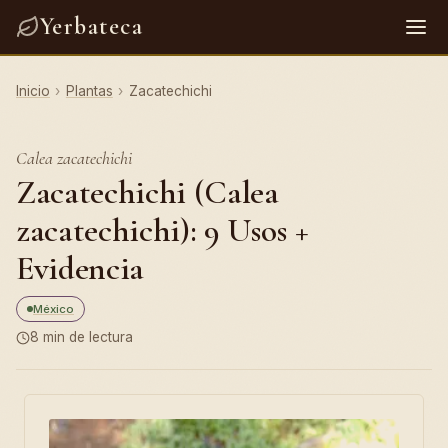
Yerbateca
Inicio
›
Plantas
›
Zacatechichi
Calea zacatechichi
Zacatechichi (Calea
zacatechichi): 9 Usos +
Evidencia
México
8 min de lectura