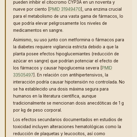
pueden inhibir el citocromo CYP3A en un noventa y
nueve por ciento [
PMID 31949470
], una enzima crucial
para el metabolismo de una vasta gama de fármacos, lo
que podría elevar peligrosamente los niveles de
medicamentos en sangre.
Asimismo, su uso junto con metformina o fármacos para
la diabetes requiere vigilancia estricta debido a que la
planta posee efectos hipoglucemiantes (reducción de
azúcar en sangre) que podrían potenciar el efecto de
los fármacos y causar hipoglucemia severa [
PMID
33505497
]. En relación con antihipertensivos, la
interacción podría causar hipotensión no controlada. No
se ha establecido una dosis máxima segura para
humanos en la literatura científica, aunque
tradicionalmente se mencionan dosis anecdóticas de 1 g
por kg de peso corporal.
Los efectos secundarios documentados en estudios de
toxicidad incluyen alteraciones hematológicas como la
reducción de plaquetas y leucocitos, así como