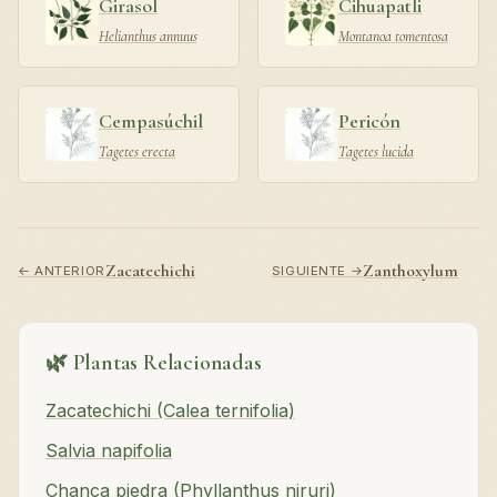
Girasol
Cihuapatli
Helianthus annuus
Montanoa tomentosa
Cempasúchil
Pericón
Tagetes erecta
Tagetes lucida
Zacatechichi
Zanthoxylum
← ANTERIOR
SIGUIENTE →
🌿 Plantas Relacionadas
Zacatechichi (Calea ternifolia)
Salvia napifolia
Chanca piedra (Phyllanthus niruri)