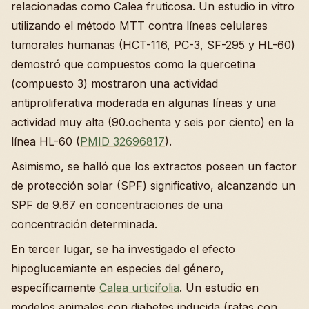
relacionadas como Calea fruticosa. Un estudio in vitro
utilizando el método MTT contra líneas celulares
tumorales humanas (HCT-116, PC-3, SF-295 y HL-60)
demostró que compuestos como la quercetina
(compuesto 3) mostraron una actividad
antiproliferativa moderada en algunas líneas y una
actividad muy alta (90.ochenta y seis por ciento) en la
línea HL-60 (
PMID 32696817
).
Asimismo, se halló que los extractos poseen un factor
de protección solar (SPF) significativo, alcanzando un
SPF de 9.67 en concentraciones de una
concentración determinada.
En tercer lugar, se ha investigado el efecto
hipoglucemiante en especies del género,
específicamente
Calea urticifolia
. Un estudio en
modelos animales con diabetes inducida (ratas con