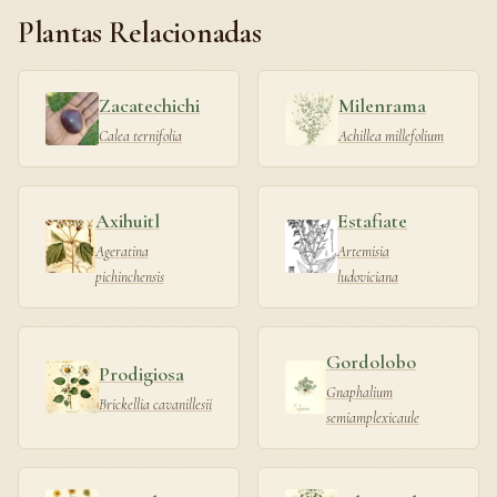
Plantas Relacionadas
Zacatechichi
Milenrama
Calea ternifolia
Achillea millefolium
Axihuitl
Estafiate
Ageratina
Artemisia
pichinchensis
ludoviciana
Gordolobo
Prodigiosa
Gnaphalium
Brickellia cavanillesii
semiamplexicaule