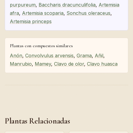
purpureum
,
Baccharis dracunculifolia
,
Artemisia
afra
,
Artemisia scoparia
,
Sonchus oleraceus
,
Artemisia princeps
Plantas con compuestos similares
Anón
,
Convolvulus arvensis
,
Grama
,
Añil
,
Manrubio
,
Mamey
,
Clavo de olor
,
Clavo huasca
Plantas Relacionadas