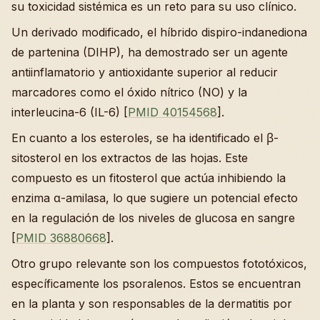
su toxicidad sistémica es un reto para su uso clínico.
Un derivado modificado, el híbrido dispiro-indanediona
de partenina (DIHP), ha demostrado ser un agente
antiinflamatorio y antioxidante superior al reducir
marcadores como el óxido nítrico (NO) y la
interleucina-6 (IL-6) [
PMID 40154568
].
En cuanto a los esteroles, se ha identificado el β-
sitosterol en los extractos de las hojas. Este
compuesto es un fitosterol que actúa inhibiendo la
enzima α-amilasa, lo que sugiere un potencial efecto
en la regulación de los niveles de glucosa en sangre
[
PMID 36880668
].
Otro grupo relevante son los compuestos fototóxicos,
específicamente los psoralenos. Estos se encuentran
en la planta y son responsables de la dermatitis por