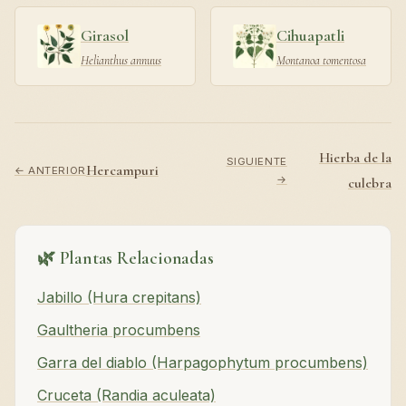
Girasol
Cihuapatli
Helianthus annuus
Montanoa tomentosa
Hierba de la
SIGUIENTE
Hercampuri
← ANTERIOR
→
culebra
🌿 Plantas Relacionadas
Jabillo (Hura crepitans)
Gaultheria procumbens
Garra del diablo (Harpagophytum procumbens)
Cruceta (Randia aculeata)