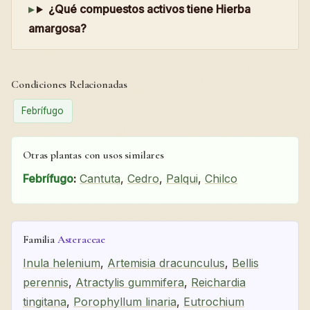
¿Qué compuestos activos tiene Hierba
amargosa?
Condiciones Relacionadas
Febrífugo
Otras plantas con usos similares
Febrífugo
:
Cantuta
,
Cedro
,
Palqui
,
Chilco
Familia
Asteraceae
Inula helenium
,
Artemisia dracunculus
,
Bellis
perennis
,
Atractylis gummifera
,
Reichardia
tingitana
,
Porophyllum linaria
,
Eutrochium