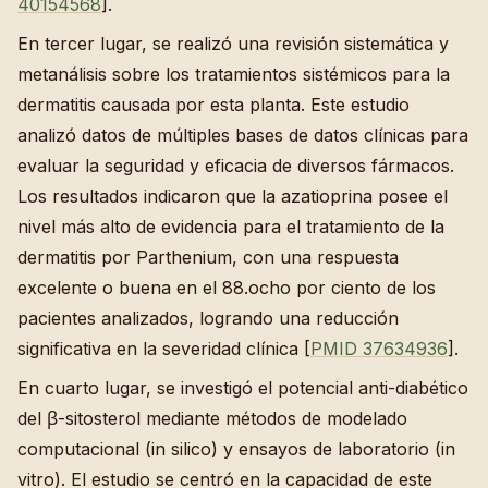
40154568
].
En tercer lugar, se realizó una revisión sistemática y
metanálisis sobre los tratamientos sistémicos para la
dermatitis causada por esta planta. Este estudio
analizó datos de múltiples bases de datos clínicas para
evaluar la seguridad y eficacia de diversos fármacos.
Los resultados indicaron que la azatioprina posee el
nivel más alto de evidencia para el tratamiento de la
dermatitis por Parthenium, con una respuesta
excelente o buena en el 88.ocho por ciento de los
pacientes analizados, logrando una reducción
significativa en la severidad clínica [
PMID 37634936
].
En cuarto lugar, se investigó el potencial anti-diabético
del β-sitosterol mediante métodos de modelado
computacional (in silico) y ensayos de laboratorio (in
vitro). El estudio se centró en la capacidad de este