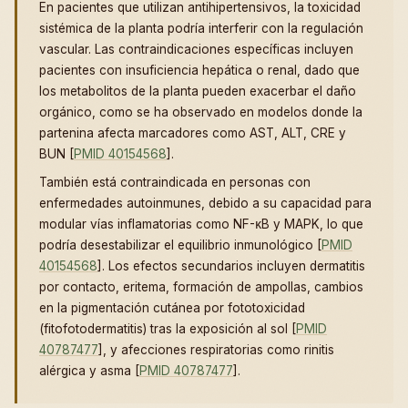
En pacientes que utilizan antihipertensivos, la toxicidad
sistémica de la planta podría interferir con la regulación
vascular. Las contraindicaciones específicas incluyen
pacientes con insuficiencia hepática o renal, dado que
los metabolitos de la planta pueden exacerbar el daño
orgánico, como se ha observado en modelos donde la
partenina afecta marcadores como AST, ALT, CRE y
BUN [
PMID 40154568
].
También está contraindicada en personas con
enfermedades autoinmunes, debido a su capacidad para
modular vías inflamatorias como NF-κB y MAPK, lo que
podría desestabilizar el equilibrio inmunológico [
PMID
40154568
]. Los efectos secundarios incluyen dermatitis
por contacto, eritema, formación de ampollas, cambios
en la pigmentación cutánea por fototoxicidad
(fitofotodermatitis) tras la exposición al sol [
PMID
40787477
], y afecciones respiratorias como rinitis
alérgica y asma [
PMID 40787477
].