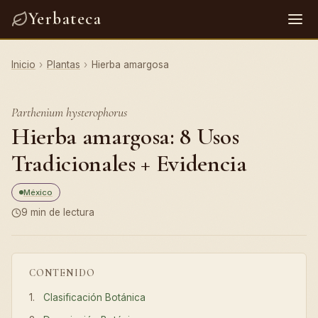
Yerbateca
Inicio
›
Plantas
›
Hierba amargosa
Parthenium hysterophorus
Hierba amargosa: 8 Usos
Tradicionales + Evidencia
México
9 min de lectura
CONTENIDO
Clasificación Botánica