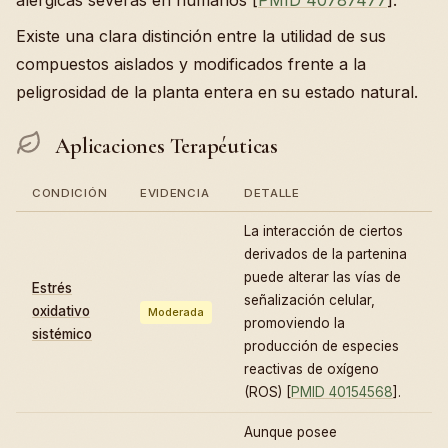
alérgicas severas en humanos [
PMID 40787477
].
Existe una clara distinción entre la utilidad de sus
compuestos aislados y modificados frente a la
peligrosidad de la planta entera en su estado natural.
Aplicaciones Terapéuticas
CONDICIÓN
EVIDENCIA
DETALLE
La interacción de ciertos
derivados de la partenina
puede alterar las vías de
Estrés
señalización celular,
oxidativo
Moderada
promoviendo la
sistémico
producción de especies
reactivas de oxígeno
(ROS) [
PMID 40154568
].
Aunque posee