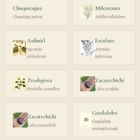
Chuquiragua
Milenrama
Chuquiraga jussieui
Achillea millefolium
Axihuitl
Estafiate
Ageratina
Artemisia
pichinchensis
ludoviciana
Prodigiosa
Zacatechichi
Brickellia cavanillesii
Calea ternifolia
Gordolobo
Zacatechichi
Gnaphalium
Calea zacatechichi
semiamplexicaule