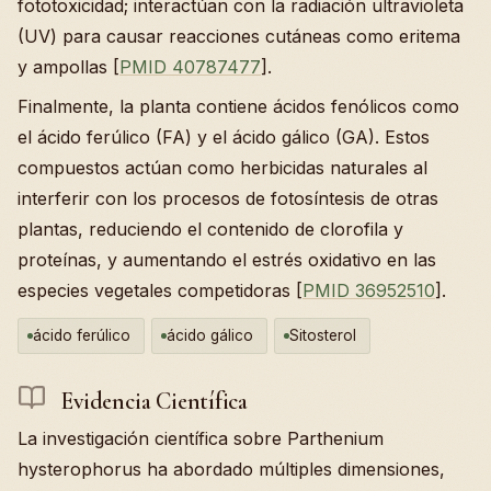
fototoxicidad; interactúan con la radiación ultravioleta
(UV) para causar reacciones cutáneas como eritema
y ampollas [
PMID 40787477
].
Finalmente, la planta contiene ácidos fenólicos como
el ácido ferúlico (FA) y el ácido gálico (GA). Estos
compuestos actúan como herbicidas naturales al
interferir con los procesos de fotosíntesis de otras
plantas, reduciendo el contenido de clorofila y
proteínas, y aumentando el estrés oxidativo en las
especies vegetales competidoras [
PMID 36952510
].
ácido ferúlico
ácido gálico
Sitosterol
Evidencia Científica
La investigación científica sobre Parthenium
hysterophorus ha abordado múltiples dimensiones,