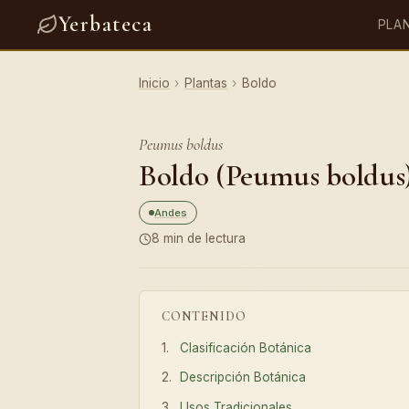
Yerbateca
PLA
Inicio
›
Plantas
›
Boldo
Peumus boldus
Boldo (Peumus boldus):
Andes
8 min de lectura
CONTENIDO
Clasificación Botánica
Descripción Botánica
Usos Tradicionales