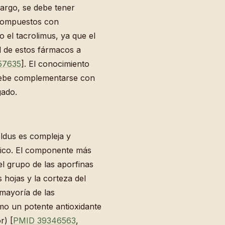
argo, se debe tener
 compuestos con
el tacrolimus, ya que el
ad de estos fármacos a
57635
]. El conocimiento
o debe complementarse con
gado.
ldus es compleja y
utico. El componente más
el grupo de las aporfinas
 hojas y la corteza del
 mayoría de las
mo un potente antioxidante
r) [
PMID 39346563
,