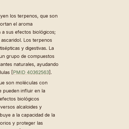
uyen los terpenos, que son
portan el aroma
n a sus efectos biológicos;
l ascaridol. Los terpenos
sépticas y digestivas. La
, un grupo de compuestos
dantes naturales, ayudando
lulas [
PMID 40362563
].
que son moléculas con
 pueden influir en la
efectos biológicos
iversos alcaloides y
buye a la capacidad de la
orios y proteger las