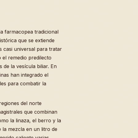
la farmacopea tradicional
stórica que se extiende
s casi universal para tratar
o el remedio predilecto
de la vesícula biliar. En
inas han integrado el
les para combatir la
regiones del norte
magistrales que combinan
mo la linaza, el berro y la
 la mezcla en un litro de
erido caliente varias