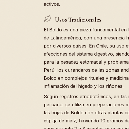
activos.
Usos Tradicionales
El Boldo es una pieza fundamental en 
de Latinoamérica, con una presencia hi
por diversos países. En Chile, su uso e
afecciones del sistema digestivo, siend
para la pesadez estomacal y problemas 
Perú, los curanderos de las zonas and
Boldo en complejos rituales y medicina
inflamación del hígado y los riñones.
Según registros etnobotánicos, en las 
peruano, se utiliza en preparaciones 
las hojas de Boldo con otras plantas co
espiga de maíz, hirviendo 10 gramos de
agua durante 2 a 3 minutos para ser ing