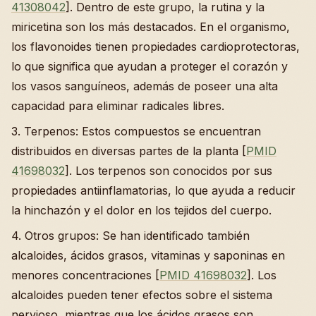
41308042
]. Dentro de este grupo, la rutina y la
miricetina son los más destacados. En el organismo,
los flavonoides tienen propiedades cardioprotectoras,
lo que significa que ayudan a proteger el corazón y
los vasos sanguíneos, además de poseer una alta
capacidad para eliminar radicales libres.
3. Terpenos: Estos compuestos se encuentran
distribuidos en diversas partes de la planta [
PMID
41698032
]. Los terpenos son conocidos por sus
propiedades antiinflamatorias, lo que ayuda a reducir
la hinchazón y el dolor en los tejidos del cuerpo.
4. Otros grupos: Se han identificado también
alcaloides, ácidos grasos, vitaminas y saponinas en
menores concentraciones [
PMID 41698032
]. Los
alcaloides pueden tener efectos sobre el sistema
nervioso, mientras que los ácidos grasos son