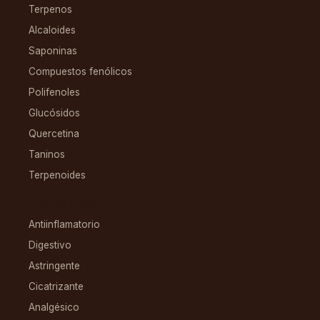
Terpenos
Alcaloides
Saponinas
Compuestos fenólicos
Polifenoles
Glucósidos
Quercetina
Taninos
Terpenoides
CONDICIONES
Antiinflamatorio
Digestivo
Astringente
Cicatrizante
Analgésico