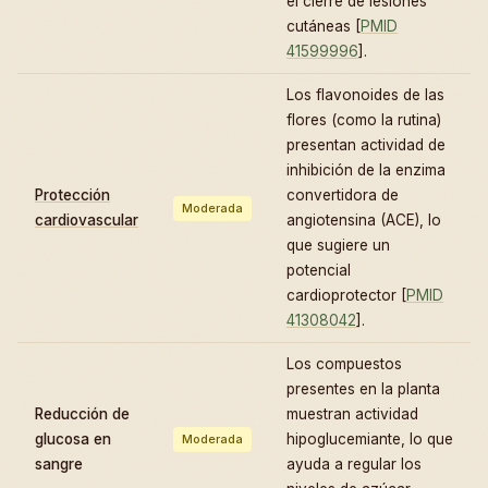
el cierre de lesiones
cutáneas [
PMID
41599996
].
Los flavonoides de las
flores (como la rutina)
presentan actividad de
inhibición de la enzima
Protección
convertidora de
Moderada
cardiovascular
angiotensina (ACE), lo
que sugiere un
potencial
cardioprotector [
PMID
41308042
].
Los compuestos
presentes en la planta
Reducción de
muestran actividad
glucosa en
hipoglucemiante, lo que
Moderada
sangre
ayuda a regular los