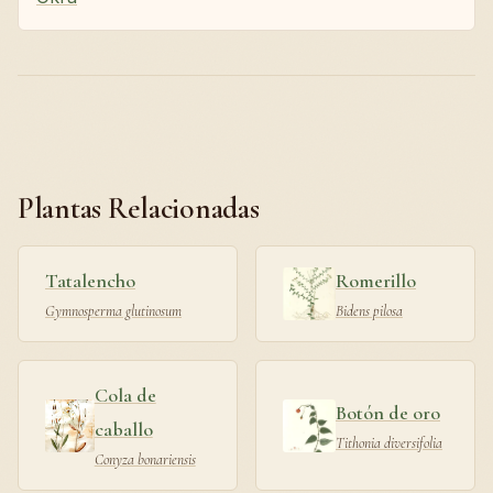
Plantas Relacionadas
Tatalencho
Romerillo
Gymnosperma glutinosum
Bidens pilosa
Cola de
Botón de oro
caballo
Tithonia diversifolia
Conyza bonariensis