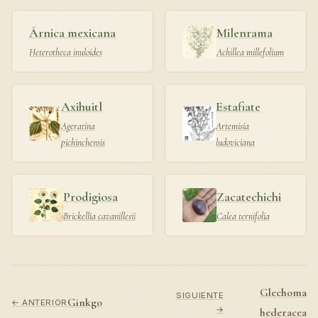
Árnica mexicana
Milenrama
Heterotheca inuloides
Achillea millefolium
Axihuitl
Estafiate
Ageratina
Artemisia
pichinchensis
ludoviciana
Prodigiosa
Zacatechichi
Brickellia cavanillesii
Calea ternifolia
Glechoma
SIGUIENTE
Ginkgo
← ANTERIOR
→
hederacea