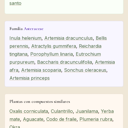
santo
Familia
Asteraceae
Inula helenium
,
Artemisia dracunculus
,
Bellis
perennis
,
Atractylis gummifera
,
Reichardia
tingitana
,
Porophyllum linaria
,
Eutrochium
purpureum
,
Baccharis dracunculifolia
,
Artemisia
afra
,
Artemisia scoparia
,
Sonchus oleraceus
,
Artemisia princeps
Plantas con compuestos similares
Oxalis corniculata
,
Culantrillo
,
Juanilama
,
Yerba
mate
,
Aguacate
,
Codo de fraile
,
Plumeria rubra
,
Okra