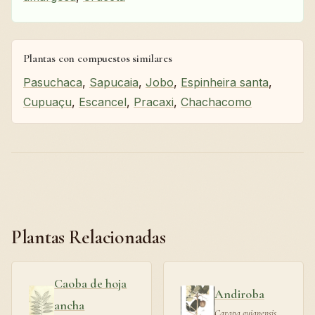
Plantas con compuestos similares
Pasuchaca
,
Sapucaia
,
Jobo
,
Espinheira santa
,
Cupuaçu
,
Escancel
,
Pracaxi
,
Chachacomo
Plantas Relacionadas
Caoba de hoja
Andiroba
ancha
Carapa guianensis