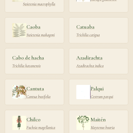
Swietenia macrophylla
Caoba
Catuaba
Swietenia mahagoni
Trichilia catigua
Cabo de hacha
Azadirachta
Trichilia havanensis
Azadirachta indica
Cantuta
Palqui
Cantua buxifolia
Cestrum parqui
Chilco
Maitén
Fuchsia magellanica
Maytenus boaria