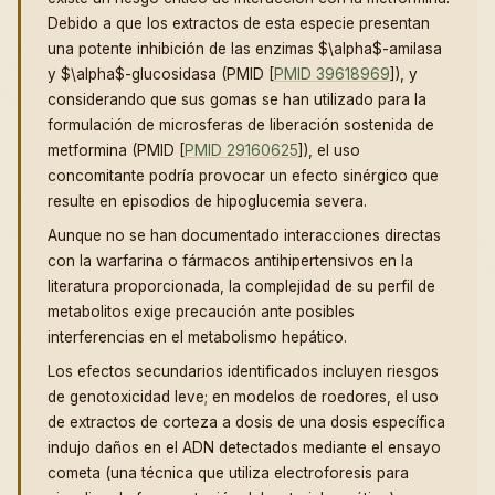
Debido a que los extractos de esta especie presentan
una potente inhibición de las enzimas $\alpha$-amilasa
y $\alpha$-glucosidasa (PMID [
PMID 39618969
]), y
considerando que sus gomas se han utilizado para la
formulación de microsferas de liberación sostenida de
metformina (PMID [
PMID 29160625
]), el uso
concomitante podría provocar un efecto sinérgico que
resulte en episodios de hipoglucemia severa.
Aunque no se han documentado interacciones directas
con la warfarina o fármacos antihipertensivos en la
literatura proporcionada, la complejidad de su perfil de
metabolitos exige precaución ante posibles
interferencias en el metabolismo hepático.
Los efectos secundarios identificados incluyen riesgos
de genotoxicidad leve; en modelos de roedores, el uso
de extractos de corteza a dosis de una dosis específica
indujo daños en el ADN detectados mediante el ensayo
cometa (una técnica que utiliza electroforesis para