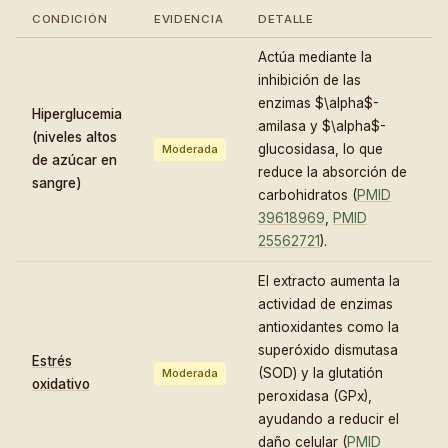
CONDICIÓN
EVIDENCIA
DETALLE
Actúa mediante la
inhibición de las
enzimas $\alpha$-
Hiperglucemia
amilasa y $\alpha$-
(niveles altos
glucosidasa, lo que
Moderada
de azúcar en
reduce la absorción de
sangre)
carbohidratos (
PMID
39618969
,
PMID
25562721
).
El extracto aumenta la
actividad de enzimas
antioxidantes como la
superóxido dismutasa
Estrés
(SOD) y la glutatión
Moderada
oxidativo
peroxidasa (GPx),
ayudando a reducir el
daño celular (
PMID