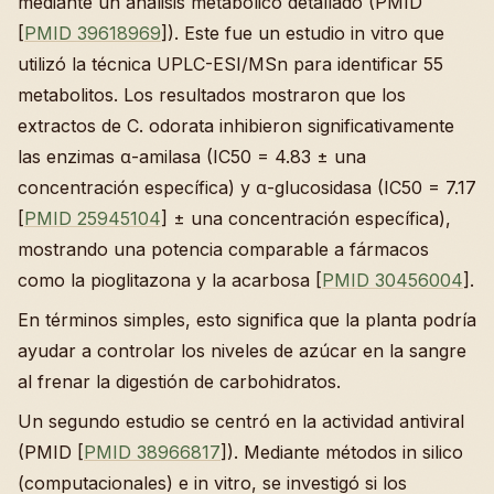
mediante un análisis metabólico detallado (PMID
[
PMID 39618969
]). Este fue un estudio in vitro que
utilizó la técnica UPLC-ESI/MSn para identificar 55
metabolitos. Los resultados mostraron que los
extractos de C. odorata inhibieron significativamente
las enzimas α-amilasa (IC50 = 4.83 ± una
concentración específica) y α-glucosidasa (IC50 = 7.17
[
PMID 25945104
] ± una concentración específica),
mostrando una potencia comparable a fármacos
como la pioglitazona y la acarbosa [
PMID 30456004
].
En términos simples, esto significa que la planta podría
ayudar a controlar los niveles de azúcar en la sangre
al frenar la digestión de carbohidratos.
Un segundo estudio se centró en la actividad antiviral
(PMID [
PMID 38966817
]). Mediante métodos in silico
(computacionales) e in vitro, se investigó si los