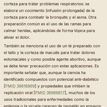
corteza para tratar problemas respiratorios: se
elabora un cocimiento (infusión prolongada) de la
corteza para combatir la bronquitis y el asma. Otra
preparación común es el uso de las ramas para
calmar heridas, aplicándolas de forma tópica para
aliviar el dolor.
También se menciona el uso de un té preparado con
el tallo y la corteza de macuilis para tratar dolores
estomacales y como posible agente abortivo, aunque
se debe tener precaución con estas aplicaciones. Es
importante señalar que, aunque la ciencia ha
identificado compuestos con potencial anti-diabético
[
PMID 39618969
] y propiedades que inhiben la
replicación viral [
PMID 38966817
], muchos de los
usos tradicionales para enfermedades como la
epilepsia o la viruela carecen de respaldo en ensayos