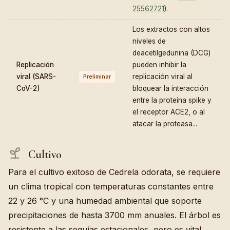
25562721
).
Los extractos con altos
niveles de
deacetilgedunina (DCG)
Replicación
pueden inhibir la
viral (SARS-
replicación viral al
Preliminar
CoV-2)
bloquear la interacción
entre la proteína spike y
el receptor ACE2, o al
atacar la proteasa...
Cultivo
Para el cultivo exitoso de Cedrela odorata, se requiere
un clima tropical con temperaturas constantes entre
22 y 26 °C y una humedad ambiental que soporte
precipitaciones de hasta 3700 mm anuales. El árbol es
resistente a las sequías estacionales, pero es vital