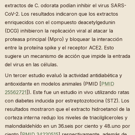
extractos de C. odorata podían inhibir el virus SARS-
CoV-2. Los resultados indicaron que los extractos
enriquecidos con el compuesto deacetylgedunin
(DCG) inhibieron la replicación viral al atacar la
proteasa principal (Mpro) y bloquear la interacción
entre la proteína spike y el receptor ACE2. Esto
sugiere un mecanismo de acción que impide la entrada
del virus en las células.
Un tercer estudio evaluó la actividad antidiabética y
antioxidante en modelos animales (PMID [
PMID
25562721
]). Este fue un estudio in vivo utilizando ratas
con diabetes inducida por estreptozotocina (STZ). Los
resultados mostraron que el extracto hidroetanol de la
corteza interna redujo los niveles de triacilgliceroles y
malondialdehído en un 36.seis por ciento y 48.uno por
ciento [
PMID 34220515
] respectivamente, además de