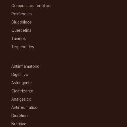
Compuestos fenólicos
Polifenoles
Glucósidos
Quercetina
Taninos
Terpenoides
CONDICIONES
Antiinflamatorio
Digestivo
Astringente
Cicatrizante
Analgésico
Antirreumático
Diurético
Nutritivo