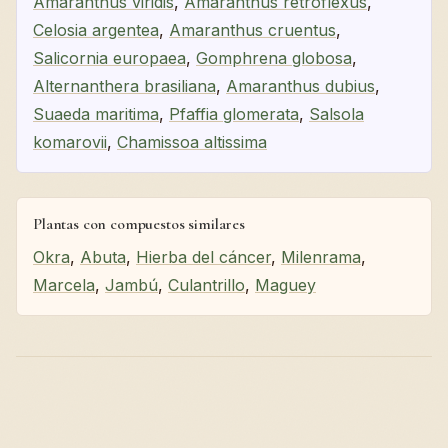
Amaranthus viridis
,
Amaranthus retroflexus
,
Celosia argentea
,
Amaranthus cruentus
,
Salicornia europaea
,
Gomphrena globosa
,
Alternanthera brasiliana
,
Amaranthus dubius
,
Suaeda maritima
,
Pfaffia glomerata
,
Salsola
komarovii
,
Chamissoa altissima
Plantas con compuestos similares
Okra
,
Abuta
,
Hierba del cáncer
,
Milenrama
,
Marcela
,
Jambú
,
Culantrillo
,
Maguey