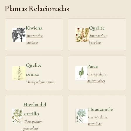
Plantas Relacionadas
Kiwicha
Quelite
Amaranthus
Amaranthus
caudatus
hybridus
Quelite
Paico
cenizo
Chenopodium
ambrosioides
Chenopodium album
Hierba del
Huauzontle
zorrillo
Chenopodium
Chenopodium
nuttalliae
graveolens