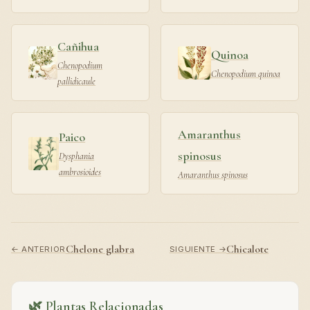
Cañihua
Quinoa
Chenopodium
Chenopodium quinoa
pallidicaule
Amaranthus
Paico
spinosus
Dysphania
ambrosioides
Amaranthus spinosus
Chelone glabra
Chicalote
← ANTERIOR
SIGUIENTE →
🌿 Plantas Relacionadas