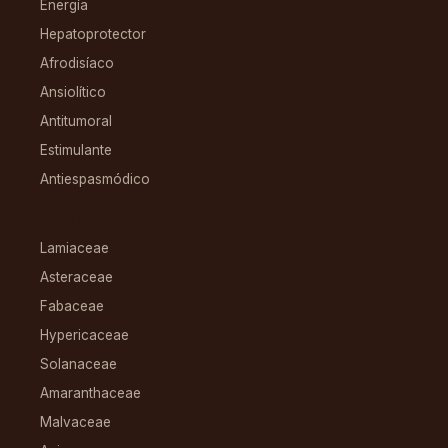
Energía
Hepatoprotector
Afrodisíaco
Ansiolítico
Antitumoral
Estimulante
Antiespasmódico
FAMILIAS
Lamiaceae
Asteraceae
Fabaceae
Hypericaceae
Solanaceae
Amaranthaceae
Malvaceae